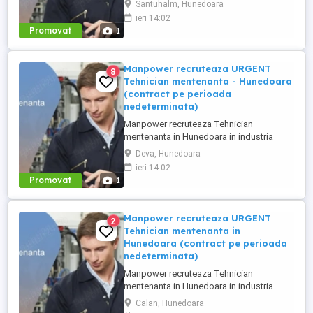
Santuhalm, Hunedoara
Analizarea si executarea lucrarilor de
ieri 14:02
reparatie, intretinere si revizie; - Verificarea
Promovat
1
functionarii echipamentelor si participarea
la testarea sistemelor complexe, utilizand
sisteme de diagnosticare ...
Manpower recruteaza URGENT
8
Tehnician mentenanta - Hunedoara
(contract pe perioada
nedeterminata)
Manpower recruteaza Tehnician
mentenanta in Hunedoara in industria
automotive. Responsabilitati principale: -
Deva, Hunedoara
Analizarea si executarea lucrarilor de
ieri 14:02
reparatie, intretinere si revizie; - Verificarea
Promovat
1
functionarii echipamentelor si participarea
la testarea sistemelor complexe, utilizand
sisteme de diagnosticare ...
Manpower recruteaza URGENT
2
Tehnician mentenanta in
Hunedoara (contract pe perioada
nedeterminata)
Manpower recruteaza Tehnician
mentenanta in Hunedoara in industria
automotive. Responsabilitati principale: -
Calan, Hunedoara
Analizarea si executarea lucrarilor de