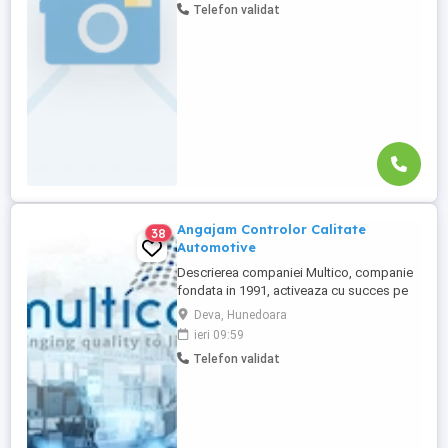
Telefon validat
+ O masa calda zi Beneficii: Tichete de
masă 40 lei zi lucrată ( 800 -920 lei) Spor
de noapte ...
Angajam Controlor Calitate
38
Automotive
Descrierea companiei Multico, companie
fondata in 1991, activeaza cu succes pe
piata serviciilor Premium de Calitate si a
Deva, Hunedoara
Sablarilor & Curatarilor industriale,
ieri 09:59
desfasurand proiecte pentru parteneri de
Telefon validat
renume international din diferite domenii.
Multico este receptiv la exigentele
Clientilor de a nu accepta ...