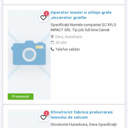
Operator masini si utilaje grele
1
,excavator graifer
Specificații Numele companiei SC XYLO
IMPACT SRL Tip job full time Carnet
conducere B Locuri vacante 4 Descriere
Deva, Hunedoara
SC XYLO IMPACT SRL ANGAJEAZA SI
28 iulie
OPERATOR MASINI SI UTILAJE GRELE
Telefon validat
RESPONSAILITATI: - Operarea utilajelor
grele - Manipularea si transportul
materialului lemnos - Respectarea
normelor de siguranta ...
Promovat
Stivuitorist fabrica prelucrarea
1
lemnului de salcam
Stivuitorist Hunedoara, Deva Specificații