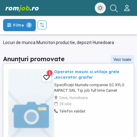
rom
job
.ro
Filtre
3
Locuri de munca Muncitori productie, depozit Hunedoara
Anunțuri promovate
Vezi toate
Operator masini si utilaje grele
1
,excavator graifer
Specificații Numele companiei SC XYLO
IMPACT SRL Tip job full time Carnet
conducere B Locuri vacante 4 Descriere
Deva, Hunedoara
SC XYLO IMPACT SRL ANGAJEAZA SI
28 iulie
OPERATOR MASINI SI UTILAJE GRELE
Telefon validat
RESPONSAILITATI: - Operarea utilajelor
grele - Manipularea si transportul
materialului lemnos - Respectarea
normelor de siguranta ...