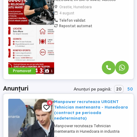
Romania angajează persoane dornice de
Orastie, Hunedoara
muncă pentru poziția de Operator
4 august
Producție. Locurile de muncă sunt în Satu
Telefon validat
Mare, iar pachetul include relocare
Repostat automat
completă! Asigurăm transport dus-întors
cazare-fabrică. Locație: Satu Mare (se
asigură relocare). Cerințe: Minim ...
Promovat
1
Anunțuri
20
50
Anunțuri pe pagină:
Manpower recruteaza URGENT
4
Tehnician mentenanta - Hunedoara
(contract pe perioada
nedeterminata)
Manpower recruteaza Tehnician
mentenanta in Hunedoara in industria
automotive. Responsabilitati principale: -