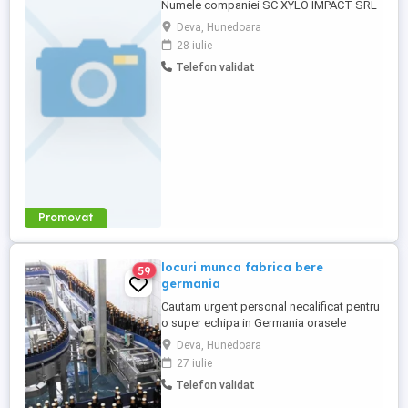
Numele companiei SC XYLO IMPACT SRL
Tip job full time Carnet conducere B
Deva, Hunedoara
Descriere SC XYLO IMPACT SRL
28 iulie
ANGAJEAZA STIVUITORIST
Telefon validat
RESPONSAILITATI: - Incarcarea si
descarcarea camioanelor, -Incarcare lemn
de foc in camionete - Manipularea si
transportarea paletilor ...
Promovat
locuri munca fabrica bere
59
germania
Cautam urgent personal necalificat pentru
o super echipa in Germania orasele
Stuttgard si Hamburg pentru fabrica bere,
Deva, Hunedoara
la ambalat si etichetat produsele .Plecarile
27 iulie
sunt urgente in februarie 2026 se pot face
Telefon validat
rezervari incepand cu aceasta saptamana
. Angajatorii ofera : - salariu de la 2000 de