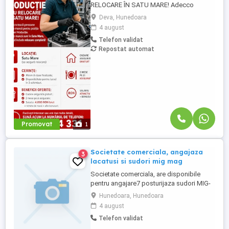
RELOCARE ÎN SATU MARE! Adecco
Romania angajează persoane dornice de
Deva, Hunedoara
muncă pentru poziția de Operator
4 august
Producție. Locurile de muncă sunt în Satu
Telefon validat
Mare, iar pachetul include relocare
Repostat automat
completă! Asigurăm transport dus-întors
cazare-fabrică. Locație: Satu Mare (se
asigură relocare). Cerințe: Minim ...
Promovat
1
Societate comerciala, angajaza
3
lacatusi si sudori mig mag
Societate comerciala, are disponibile
pentru angajare7 posturijaza sudori MIG-
MAG si 7 posturi lacatusi mecanici
Hunedoara, Hunedoara
Cerintele postului sunt: Studii -liceu scoala
4 august
profesionala; Persoana serioasa,
Telefon validat
responsabila cu bune abilitati de lucru in