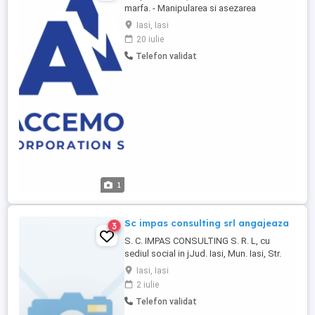
marfa. - Manipularea si asezarea
produselor in spatiile special destinate. -
Iasi, Iasi
Responsabil de siguranta stocului din
20 iulie
depozit - Predarea marfurilor catre clienti
Telefon validat
in prezenta supervizorului. - Intretinerea
spatiilor de lucru. Locul de muncă -
str.Bucium ...
1
Sc impas consulting srl angajeaza
3
S. C. IMPAS CONSULTING S. R. L, cu
sediul social in jJud. Iasi, Mun. Iasi, Str.
Drobeta, Nr.10, Bl.r14, Sc.b, Et.1, Ap.4,
Iasi, Iasi
inregistrata la Oficiul Registrului
2 iulie
Comertului, sub nr. J2 , angajeaza: 1)
Telefon validat
Muncitor necalificat la