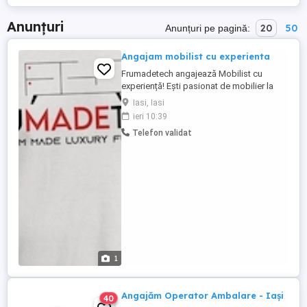
Anunțuri
20
50
Anunțuri pe pagină:
Angajam mobilist cu experienta
Frumadetech angajează Mobilist cu
experiență! Ești pasionat de mobilier la
comandă și ai experiență în domeniu?
Iasi, Iasi
Alătură-te echipei Frumadetech! Cerințe:
ieri 10:39
Experiență în realizarea și montajul
Telefon validat
mobilierului; Seriozitate, responsabilitate
și atenție la detalii; Dorință de dezvoltare
și perfecționare ...
1
Angajăm Operator Ambalare - Iași
40