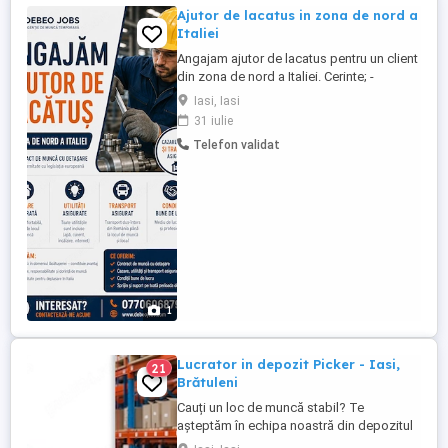
Ajutor de lacatus in zona de nord a
Italiei
Angajam ajutor de lacatus pentru un client
din zona de nord a Italiei. Cerinte; -
cunostinte de limba italiana nivel
Iasi, Iasi
incepator -cunostinte in domeniu tehnic
31 iulie
Telefon validat
1
Lucrator in depozit Picker - Iasi,
21
Brătuleni
Cauți un loc de muncă stabil? Te
așteptăm în echipa noastră din depozitul
Brătuleni, Miroslava! - Te vei ocupa de