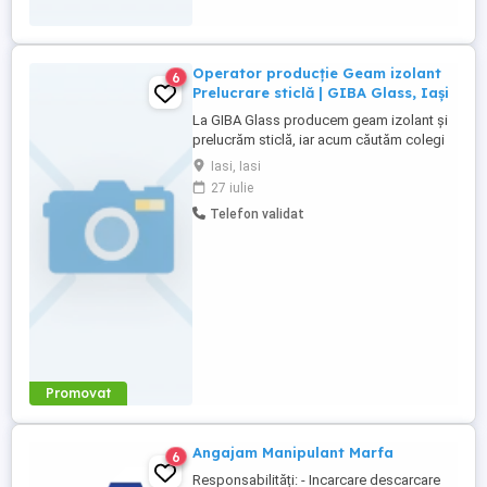
Operator producție Geam izolant
6
Prelucrare sticlă | GIBA Glass, Iași
La GIBA Glass producem geam izolant și
prelucrăm sticlă, iar acum căutăm colegi
serioși pentru echipa de producție, pe
Iasi, Iasi
diverse posturi. Ce vei face concret:
27 iulie
Activitatea implică, în principal,
Telefon validat
manipularea pieselor de sticlă pe
parcursul fluxului de producție. In funcție
de post, poți lucra la operarea ...
Promovat
Angajam Manipulant Marfa
6
Responsabilități: - Incarcare descarcare