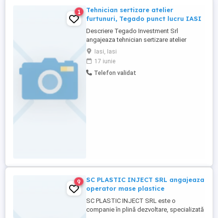
Tehnician sertizare atelier
1
furtunuri, Tegado punct lucru IASI
Descriere Tegado Investment Srl
angajeaza tehnician sertizare atelier
furtunuri pentru punct lucru din sos.
Iasi, Iasi
Pacurari nr. 138 IASI. Program de lucru: L -
17 iunie
V 08:00-17:00 Candidatul Ideal -Cunostinte
Telefon validat
d contabilitate primara intocmire facturi -
Cunostinte d legislatie gestiune stocuri -
Cunostinte d ...
SC PLASTIC INJECT SRL angajeaza
9
operator mase plastice
SC PLASTIC INJECT SRL este o
companie în plină dezvoltare, specializată