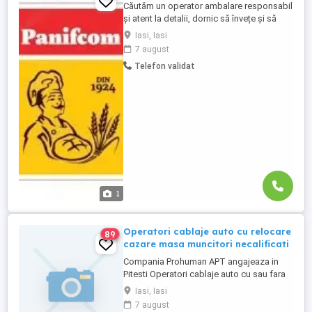
Căutăm un operator ambalare responsabil
și atent la detalii, dornic să învețe și să
lucreze într-un mediu dinamic, cu
Iasi, Iasi
temperaturi controlate! Dacă ai experiență
7 august
în domeniul ambalării sau al producției și
Telefon validat
cauți un loc de muncă stabil, echipa
noastră te așteaptă! Ce te recomandă?
Rezistență la lucrul ...
1
Operatori cablaje auto cu relocare
89
cazare masa muncitori necalificati
Compania Prohuman APT angajeaza in
Pitesti Operatori cablaje auto cu sau fara
experienta. Cazare asigurata
Iasi, Iasi
Gratuit si o masa pe zi! Beneficii salariale: -
7 august
Salariu incepand de la 3500 lei NET (bani