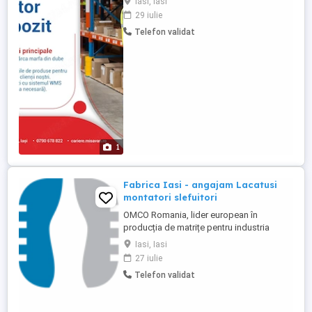
Iasi, Iasi
aranjarea produselor la raft în depozit,
29 iulie
încarci și descarci marfa noastră cu lize
Telefon validat
electrice și manuale. - Pregătești
comenzile pentru clienți, iar dacă nu ai
experiență, te instruim noi. ...
1
Fabrica Iasi - angajam Lacatusi
montatori slefuitori
OMCO Romania, lider european în
producția de matrițe pentru industria
sticlei, angajează 2 Lăcătuși cu experiență
Iasi, Iasi
în executarea operațiilor găurire, șlefuire,
27 iulie
debavurare și montaj. Candidatul ideal
Telefon validat
Absolvent de liceu școală profesională cu
profil mecanic tehnic; Experiență de
minimum 1 an pe un ...