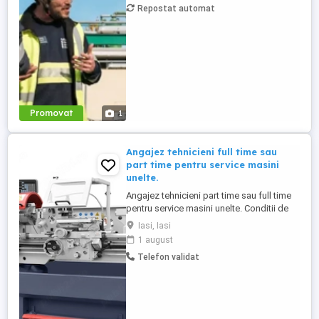
Repostat automat
noastre locale de ulei, Floriol si Unisol?
Daca esti ...
Promovat
1
Angajez tehnicieni full time sau
part time pentru service masini
unelte.
Angajez tehnicieni part time sau full time
pentru service masini unelte. Conditii de
angajare, studii medii sau superioare cu
Iasi, Iasi
cunostinte probate in domeniul service
1 august
masini unelte pentru prelucrarea metalelor
Telefon validat
si a lemnului cu domiciliul in judetul IASI
Acceptam si pensionari part time din alte
judete ...