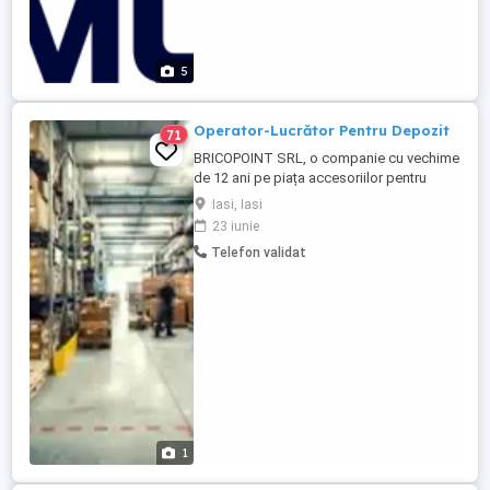
5
Operator-Lucrător Pentru Depozit
71
BRICOPOINT SRL, o companie cu vechime
de 12 ani pe piața accesoriilor pentru
construcții, caută pentru punctul de lucru
Iasi, Iasi
din iași un RESPONSABIL DEPOZIT.
23 iunie
APLICA LA ACEST JOB DOAR DACA: - AI
Telefon validat
EXPERIENTA SI AI MAI LUCRAT PE UN JOB
SIMILAR - AI INDEMANARE IN AMBALARE
(SE DA PROBA LA AMBALARE) - NU TE
CONSIDERI ...
1