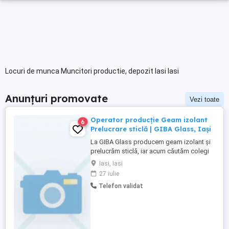
Locuri de munca Muncitori productie, depozit Iasi Iasi
Anunțuri promovate
Vezi toate
Operator producție Geam izolant
6
Prelucrare sticlă | GIBA Glass, Iași
La GIBA Glass producem geam izolant și
prelucrăm sticlă, iar acum căutăm colegi
serioși pentru echipa de producție, pe
Iasi, Iasi
diverse posturi. Ce vei face concret:
27 iulie
Activitatea implică, în principal,
Telefon validat
manipularea pieselor de sticlă pe
parcursul fluxului de producție. In funcție
de post, poți lucra la operarea ...