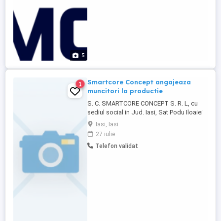
5
Smartcore Concept angajeaza
1
muncitori la productie
S. C. SMARTCORE CONCEPT S. R. L, cu
sediul social in Jud. Iasi, Sat Podu Iloaiei
Ors. Podu Iloaiei, Str Principala, Nr.135,
Iasi, Iasi
inregistrata la Oficiul Registrului
27 iulie
Comertului, sub nr. J2017002730084,
Telefon validat
angajeaza: 1) muncitor necalificat la
asamblarea, montarea pieselor, COD COR
932906 2) montator subansamble, ...