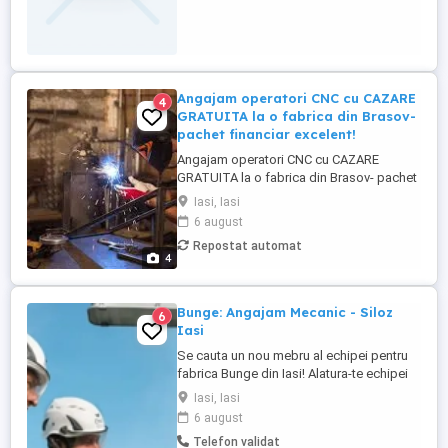
in mana) compus din: Salariu 2500 lei
net (bani in mana) Tichete de ...
Angajam operatori CNC cu CAZARE
4
GRATUITA la o fabrica din Brasov-
pachet financiar excelent!
Angajam operatori CNC cu CAZARE
GRATUITA la o fabrica din Brasov- pachet
financiar excelent! Angajam operatori CNC
Iasi, Iasi
care au cunostinte de desen tehnic cu
6 august
CAZARE GRATUITA la o fabrica din Brasov
Repostat automat
- pachet financiar atractiv. Locul de munca
4
este la o companie multinationala unde se
asambleaza componente ...
Bunge: Angajam Mecanic - Siloz
6
Iasi
Se cauta un nou mebru al echipei pentru
fabrica Bunge din Iasi! Alatura-te echipei
noastre si ajuta la construirea unei
Iasi, Iasi
organizatii care are misiunea de a conecta
6 august
fermierii cu consumatorii din intreaga
Telefon validat
lume. Probabil ai auzit de brandurile