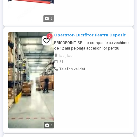
5
Operator-Lucrător Pentru Depozit
6
BRICOPOINT SRL, o companie cu vechime
de 12 ani pe piața accesoriilor pentru
construcții, caută pentru punctul de lucru
Iasi, Iasi
din iași un RESPONSABIL DEPOZIT.
31 iulie
APLICA LA ACEST JOB DOAR DACA: - AI
Telefon validat
EXPERIENTA SI AI MAI LUCRAT PE UN JOB
SIMILAR - AI INDEMANARE IN AMBALARE
(SE DA PROBA LA AMBALARE) - NU TE
CONSIDERI ...
1