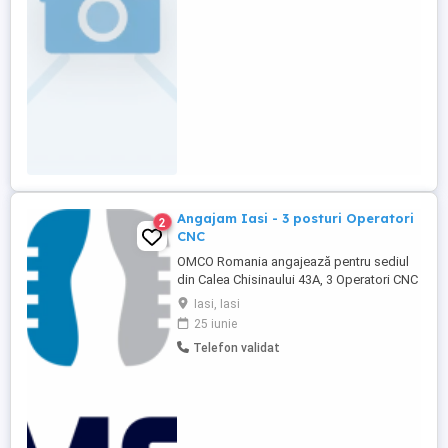
asamblarea,montarea pieselor, COD COR
932906 2) Montator subansamble, COD
COR 821103 Selectia ...
Angajam Iasi - 3 posturi Operatori
2
CNC
OMCO Romania angajează pentru sediul
din Calea Chisinaului 43A, 3 Operatori CNC
cu experienta in frezare sau strunjire -
Iasi, Iasi
pentru operarea utilajelor cu comandă
25 iunie
numerică. Candidatul Ideal Absolvent de
Telefon validat
studii medii: liceu sau școală profesională
cu profil tehnic; Experiență în ...