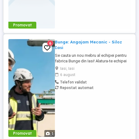
Promovat
Bunge: Angajam Mecanic - Siloz
6
Iasi
Se cauta un nou mebru al echipei pentru
fabrica Bunge din Iasi! Alatura-te echipei
noastre si ajuta la construirea unei
Iasi, Iasi
organizatii care are misiunea de a conecta
6 august
fermierii cu consumatorii din intreaga
Telefon validat
lume. Probabil ai auzit de brandurile
Repostat automat
noastre locale de ulei, Floriol si Unisol?
Daca esti ...
Promovat
1