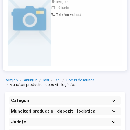
în producția de repere din mase plastice.
Iasi, Iasi
Căutăm colegi noi, serioși și implicați,
10 iunie
care să se alăture echipei noastre din
Telefon validat
zona Iasi- Calea Chișinăului, Nr 6B.
Responsabilități:Operarea mașinilor de
injecție; Monitorizarea procesului ...
Romjob
Anunțuri
Iasi
Iasi
Locuri de munca
Muncitori productie - depozit - logistica
Categorii
Muncitori productie - depozit - logistica
Județe