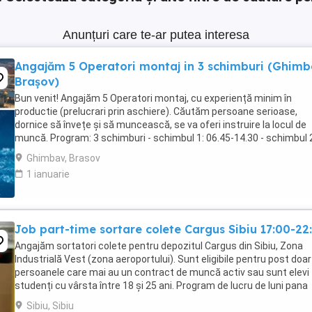
Anunțuri care te-ar putea interesa
Angajăm 5 Operatori montaj in 3 schimburi (Ghimb
Brașov)
Bun venit! Angajăm 5 Operatori montaj, cu experiență minim în
productie (prelucrari prin aschiere). Căutăm persoane serioase,
dornice să învețe și să muncească, se va oferi instruire la locul de
muncă. Program: 3 schimburi - schimbul 1: 06.45-14.30 - schimbul 
14.30-22.30 - schimbul 3: 22.30-6:30 ...
Ghimbav, Brasov
1 ianuarie
Job part-time sortare colete Cargus Sibiu 17:00-22
Angajăm sortatori colete pentru depozitul Cargus din Sibiu, Zona
Industrială Vest (zona aeroportului). Sunt eligibile pentru post doar
persoanele care mai au un contract de muncă activ sau sunt elevi
studenți cu vârsta între 18 și 25 ani. Program de lucru de luni pana
vineri, part-time 5 ore in intervalul ...
Sibiu, Sibiu