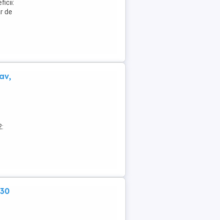
icii:
ar de
av,
2:
:30