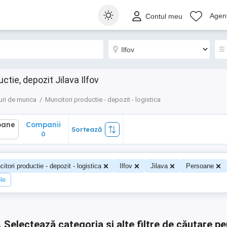
ane
Companii
Sortează
Agenț
Contul meu
0
tie, depozit Jilava Ilfov
uri de munca
Muncitori productie - depozit - logistica
oane
Companii
Sortează
0
0
itori productie - depozit - logistica
Ilfov
Jilava
Persoane
ele
.
Selectează categoria și alte filtre de căutare pe