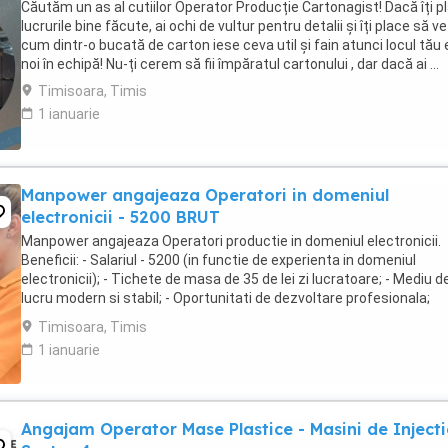
Căutăm un as al cutiilor Operator Producție Cartonagist! Dacă îți p
lucrurile bine făcute, ai ochi de vultur pentru detalii și îți place să ve
cum dintr-o bucată de carton iese ceva util și fain atunci locul tău e
noi în echipă! Nu-ți cerem să fii împăratul cartonului , dar dacă ai ...
Timisoara, Timis
1 ianuarie
Manpower angajeaza Operatori in domeniul
electronicii - 5200 BRUT
Manpower angajeaza Operatori productie in domeniul electronicii.
Beneficii: - Salariul - 5200 (in functie de experienta in domeniul
electronicii); - Tichete de masa de 35 de lei zi lucratoare; - Mediu d
lucru modern si stabil; - Oportunitati de dezvoltare profesionala;
Transportul este asigurat ...
Timisoara, Timis
1 ianuarie
Angajam Operator Mase Plastice - Masini de Injecti