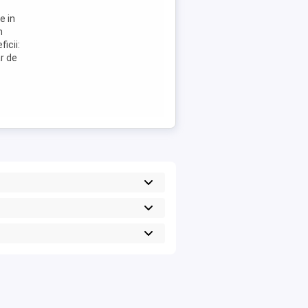
e in
n
icii:
ar de