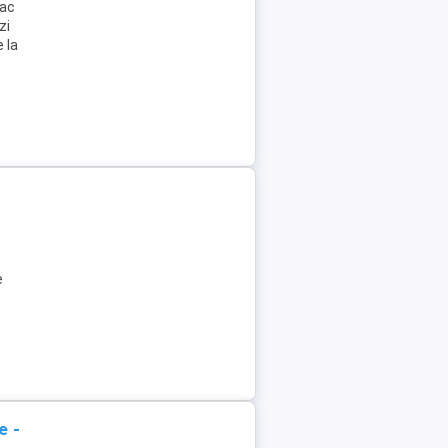
lac
zi
 la
e
e -