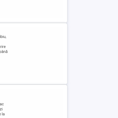
biu,
rire
 până
lac
zi
 la