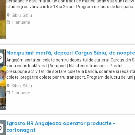
persoanele care mai au un contract de muncă activ sau sunt elevi
studenți cu vârsta între 18 și 25 ani. Program de lucru de luni pana
vineri, part-time 5 ore in intervalul ...
Sibiu, Sibiu
1 ianuarie
Manipulant marfă, depozit Cargus Sibiu, de noapte
Angajăm sortatori colete pentru depozitul de curierat Cargus din Si
zona industrială vest (Aeroport) NU oferim transport. Postul
presupune activități de sortare colete la bandă, scanare și recântă
colete, pregătire colete pentru transport. Program de lucru de luni
vineri, de la 22.30 ...
Sibiu, Sibiu
1 ianuarie
Igrasto HR Angajeaza operator productie -
cartonagist