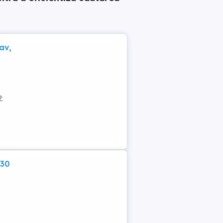
av,
2:
:30