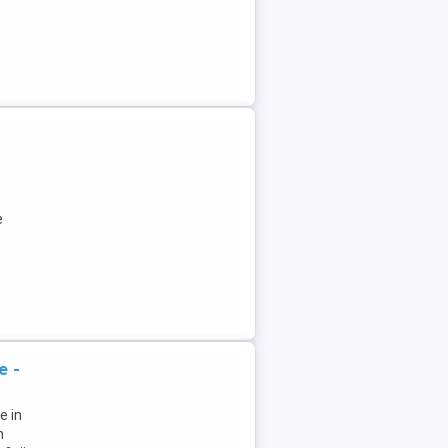
e
e -
e in
n