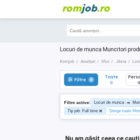
rom
job
.ro
Toate
Perso
Filtre
6
0
0
Locuri de munca Muncitori produc
Romjob
Anunțuri
Ilfov
Jilava
Loc
Toate
Pers
Filtre
6
0
→
Filtre active:
Locuri de munca
Munc
Tip job: Full time
Șterge toate filtr
Nu am găsit ceea ce cauți