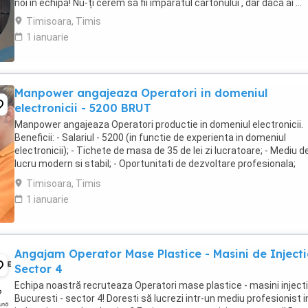
noi în echipă! Nu-ți cerem să fii împăratul cartonului , dar dacă ai ...
Timisoara, Timis
1 ianuarie
Manpower angajeaza Operatori in domeniul
electronicii - 5200 BRUT
Manpower angajeaza Operatori productie in domeniul electronicii.
Beneficii: - Salariul - 5200 (in functie de experienta in domeniul
electronicii); - Tichete de masa de 35 de lei zi lucratoare; - Mediu d
lucru modern si stabil; - Oportunitati de dezvoltare profesionala;
Transportul este asigurat ...
Timisoara, Timis
1 ianuarie
Angajam Operator Mase Plastice - Masini de Injecti
Sector 4
Echipa noastră recruteaza Operatori mase plastice - masini injecti
Bucuresti - sector 4! Doresti să lucrezi intr-un mediu profesionist i