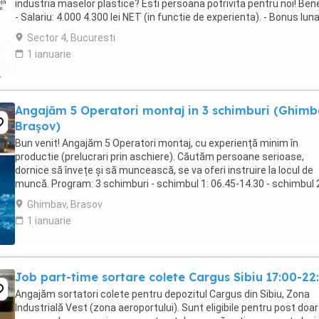
industria maselor plastice? Esti persoana potrivita pentru noi! Benef
- Salariu: 4.000 4.300 lei NET (in functie de experienta). - Bonus lun
performanta: ...
Sector 4, Bucuresti
1 ianuarie
Angajăm 5 Operatori montaj in 3 schimburi (Ghimb
Brașov)
Bun venit! Angajăm 5 Operatori montaj, cu experiență minim în
productie (prelucrari prin aschiere). Căutăm persoane serioase,
dornice să învețe și să muncească, se va oferi instruire la locul de
muncă. Program: 3 schimburi - schimbul 1: 06.45-14.30 - schimbul 
14.30-22.30 - schimbul 3: 22.30-6:30 ...
Ghimbav, Brasov
1 ianuarie
Job part-time sortare colete Cargus Sibiu 17:00-22
Angajăm sortatori colete pentru depozitul Cargus din Sibiu, Zona
Industrială Vest (zona aeroportului). Sunt eligibile pentru post doar