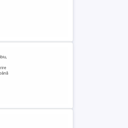
biu,
rire
 până