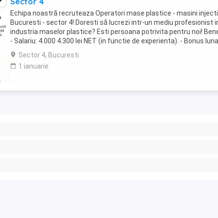
Sector 4
Echipa noastră recruteaza Operatori mase plastice - masini injecti
Bucuresti - sector 4! Doresti să lucrezi intr-un mediu profesionist i
industria maselor plastice? Esti persoana potrivita pentru noi! Benef
- Salariu: 4.000 4.300 lei NET (in functie de experienta). - Bonus lun
performanta: ...
Sector 4, Bucuresti
1 ianuarie