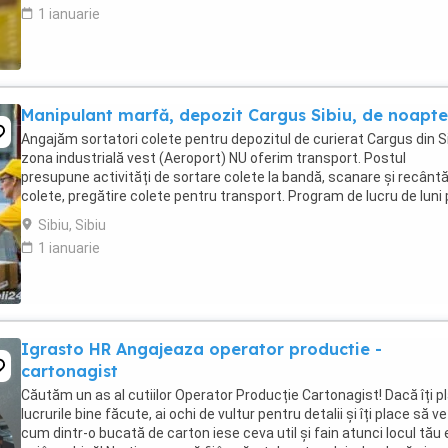
1 ianuarie
Manipulant marfă, depozit Cargus Sibiu, de noapte
Angajăm sortatori colete pentru depozitul de curierat Cargus din Si
zona industrială vest (Aeroport) NU oferim transport. Postul
presupune activități de sortare colete la bandă, scanare și recântă
colete, pregătire colete pentru transport. Program de lucru de luni
vineri, de la 22.30 ...
Sibiu, Sibiu
1 ianuarie
Igrasto HR Angajeaza operator productie -
cartonagist
Căutăm un as al cutiilor Operator Producție Cartonagist! Dacă îți p
lucrurile bine făcute, ai ochi de vultur pentru detalii și îți place să ve
cum dintr-o bucată de carton iese ceva util și fain atunci locul tău e