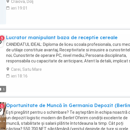
Craiova, Dolj
ieri 19:01
Lucrator manipulant baza de receptie cereale
3
CANDIDATUL IDEAL: Diploma de liceu scoala profesionala, curs me
de utilaje constituie avantaj; Receptivitate si insusire a cunostinte
noi; Cunostinte de operare PC, nivel mediu; Persoana disciplinata,
responsabila cu capacitate de anticipare; Atent la detalii, implicat 
eficient in executarea ...
Carei, Satu Mare
ieri 18:16
1
Oportunitate de Muncă în Germania Depozit (Berlin
1
Ești pregătit pentru o schimbare? Te așteptăm în echipa noastră d
un depozit logistic modern din Berlin! Oferim condiții excelente de
muncă, stabilitate și salarii plătite întotdeauna la timp. Cât poți
câștiga? 550 700 NET săptămână (venitul depinde de ture și orele