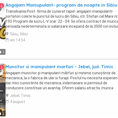
Angajam Maniupulant- program de noapte in Sibiu
11
Transilvania Post- firma de curierat rapid- angajam manipulanti-
sortatori colete la punctul de lucru din Sibiu, str. Stefan cel Mare nr
193. Program de lucru L-V orar: 22 - 04. Se ofera contract de munc
perioada nedeterminata si salarizare incepand de la 3500 ron inclu
tichete de masa in functie ...
Sibiu, Sibiu
ieri 14:54
1
Muncitor si manipulant marfuri - Jebel, jud. Timis
1
Angajam muncitor și manipulant mărfuri și minime cunoștințe de
mecanica, la o fabrica de ulei si furaje. Postul nu necesita experien
dar mici cunostinte de mecanica, indemanare si permisul de
conducere constituie un avantaj. Oferim salariu atractiv, munca
relaxata si un mediu de lucru prietenos. Tel. ...
Jebel, Timis
4 august
1