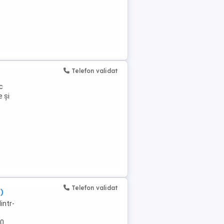
Telefon validat
c
e și
Telefon validat
)
intr-
00