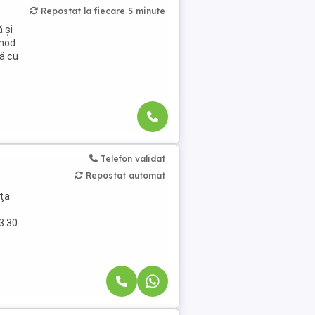
Repostat la fiecare 5 minute
 și
 mod
să cu
Telefon validat
Repostat automat
nţa
13:30