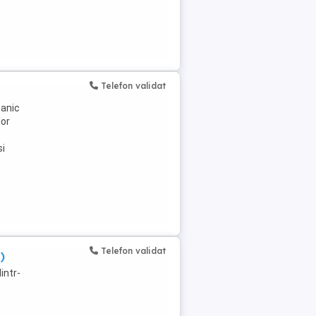
Telefon validat
canic
lor
si
Telefon validat
)
intr-