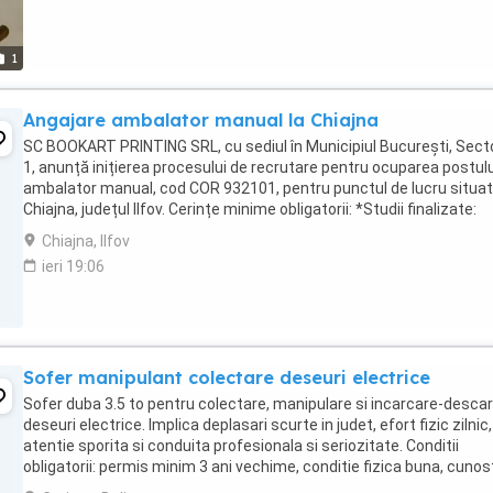
1
Angajare ambalator manual la Chiajna
SC BOOKART PRINTING SRL, cu sediul în Municipiul București, Sect
1, anunță inițierea procesului de recrutare pentru ocuparea postulu
ambalator manual, cod COR 932101, pentru punctul de lucru situat
Chiajna, județul Ilfov. Cerințe minime obligatorii: *Studii finalizate:
școală generală ...
Chiajna, Ilfov
ieri 19:06
Sofer manipulant colectare deseuri electrice
Sofer duba 3.5 to pentru colectare, manipulare si incarcare-desca
deseuri electrice. Implica deplasari scurte in judet, efort fizic zilnic,
atentie sporita si conduita profesionala si seriozitate. Conditii
obligatorii: permis minim 3 ani vechime, conditie fizica buna, cunos
minime PC. Beneficii: ...