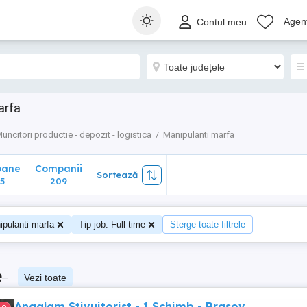
ane
Companii
Sortează
Agenț
Contul meu
209
arfa
uncitori productie - depozit - logistica
Manipulanti marfa
oane
Companii
Sortează
5
209
ipulanti marfa
Tip job: Full time
Șterge toate filtrele
e
–
Vezi toate
Angajam Stivuitorist - 1 Schimb - Brasov