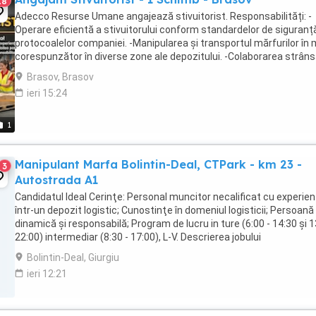
18
Adecco Resurse Umane angajează stivuitorist. Responsabilități: -
Operare eficientă a stivuitorului conform standardelor de siguranță
protocoalelor companiei. -Manipularea și transportul mărfurilor în
corespunzător în diverse zone ale depozitului. -Colaborarea strân
echipa pentru asigurarea ...
Brasov, Brasov
ieri 15:24
1
Manipulant Marfa Bolintin-Deal, CTPark - km 23 -
3
Autostrada A1
Candidatul Ideal Cerinţe: Personal muncitor necalificat cu experie
într-un depozit logistic; Cunostinţe în domeniul logisticii; Persoană
dinamică și responsabilă; Program de lucru in ture (6:00 - 14:30 și 
22:00) intermediar (8:30 - 17:00), L-V. Descrierea jobului
Responsabilităţi: ...
Bolintin-Deal, Giurgiu
ieri 12:21