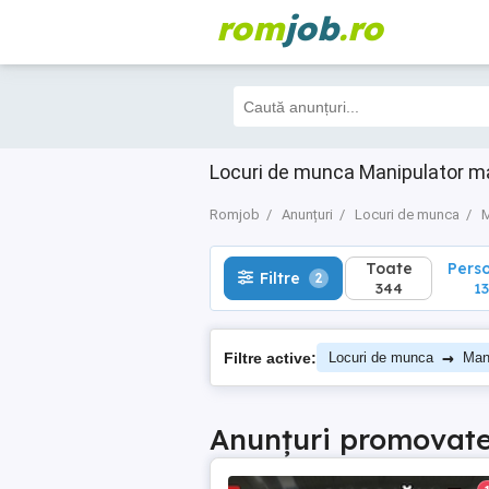
rom
job
.ro
Toate
Perso
Filtre
2
344
135
Locuri de munca Manipulator m
Romjob
Anunțuri
Locuri de munca
M
Toate
Pers
Filtre
2
344
13
→
Filtre active:
Locuri de munca
Man
Anunțuri promovat