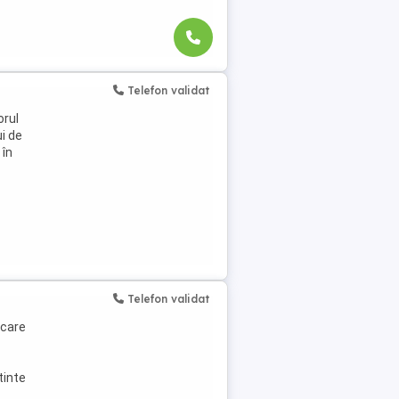
Telefon validat
orul
i de
 în
Telefon validat
rcare
tinte