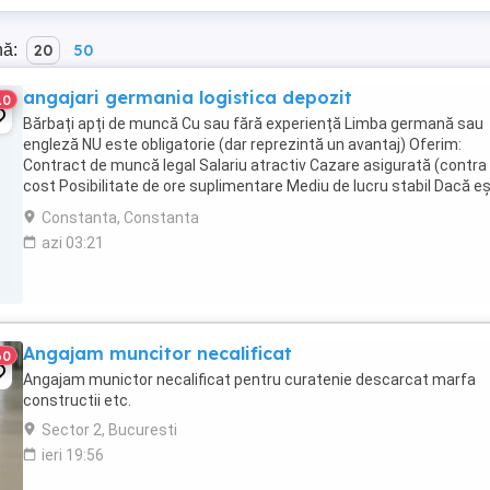
nă:
20
50
angajari germania logistica depozit
10
Bărbați apți de muncă Cu sau fără experiență Limba germană sau
engleză NU este obligatorie (dar reprezintă un avantaj) Oferim:
Contract de muncă legal Salariu atractiv Cazare asigurată (contra
cost Posibilitate de ore suplimentare Mediu de lucru stabil Dacă eș
interesat și vrei să lucrezi ...
Constanta, Constanta
azi 03:21
Angajam muncitor necalificat
60
Angajam munictor necalificat pentru curatenie descarcat marfa
constructii etc.
Sector 2, Bucuresti
ieri 19:56