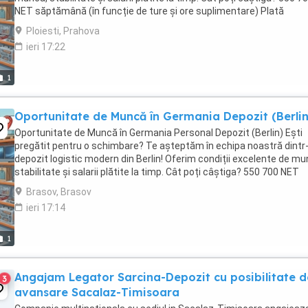
NET săptămână (în funcție de ture și ore suplimentare) Plată
săptămânală direct ...
Ploiesti, Prahova
ieri 17:22
1
Oportunitate de Muncă în Germania Depozit (Berlin
Oportunitate de Muncă în Germania Personal Depozit (Berlin) Ești
pregătit pentru o schimbare? Te așteptăm în echipa noastră dintr
depozit logistic modern din Berlin! Oferim condiții excelente de mu
stabilitate și salarii plătite la timp. Cât poți câștiga? 550 700 NET
săptămână (în funcție ...
Brasov, Brasov
ieri 17:14
1
Angajam Legator Sarcina-Depozit cu posibilitate d
3
avansare Sacalaz-Timisoara