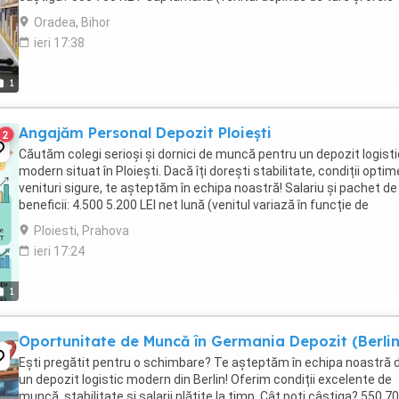
suplimentare) Plată ...
Oradea, Bihor
ieri 17:38
1
Angajăm Personal Depozit Ploiești
2
Căutăm colegi serioși și dornici de muncă pentru un depozit logisti
modern situat în Ploiești. Dacă îți dorești stabilitate, condiții optim
venituri sigure, te așteptăm în echipa noastră! Salariu și pachet de
beneficii: 4.500 5.200 LEI net lună (venitul variază în funcție de
schimburi și ...
Ploiesti, Prahova
ieri 17:24
1
Oportunitate de Muncă în Germania Depozit (Berlin
Ești pregătit pentru o schimbare? Te așteptăm în echipa noastră d
un depozit logistic modern din Berlin! Oferim condiții excelente de
muncă, stabilitate și salarii plătite la timp. Cât poți câștiga? 550 7