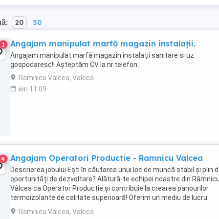
nă:
20
50
Angajam manipulat marfă magazin instalații.
1
Angajam manipulat marfă magazin instalații sanitare si uz
gospodaresc!! Așteptăm CV la nr.telefon.
Ramnicu Valcea, Valcea
ieri 11:09
Angajam Operatori Productie - Ramnicu Valcea
9
Descrierea jobului Ești în căutarea unui loc de muncă stabil și plin 
oportunități de dezvoltare? Alătură-te echipei noastre din Râmnic
Vâlcea ca Operator Producție și contribuie la crearea panourilor
termoizolante de calitate superioară! Oferim un mediu de lucru
dinamic, bonusuri atractive și șansa ...
Ramnicu Valcea, Valcea