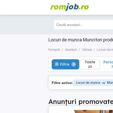
rom
job
.ro
Toate
Perso
Filtre
3
23
7
Locuri de munca Muncitori produ
Romjob
Anunțuri
Valcea
Locuri de 
Toate
Pers
Filtre
3
23
7
→
Filtre active:
Locuri de munca
Munc
Anunțuri promovat