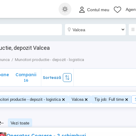
ane
Companii
Sortează
Agenț
Contul meu
16
ctie, depozit Valcea
munca
Muncitori productie - depozit - logistica
oane
Companii
Sortează
16
itori productie - depozit - logistica
Valcea
Tip job: Full time
e
–
Vezi toate
Operator Coasere - 2 schimburi