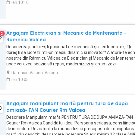
ieri 10:16
Angajam Electrician si Mecanic de Mentenanta -
2
Ramnicu Valcea
Descrierea jobului Ești pasionat de mecanică și electricitate și îți
dorești să lucrezi într-un mediu dinamic și inovator? Alătură-te ech
noastre din Râmnicu Vâlcea ca Electrician și Mecanic de Mentenan
unde vei avea ocazia să repari, modernizezi și optimizezi
echipamentele de producție, contribuind ...
Ramnicu Valcea, Valcea
ieri 10:05
Angajam manipulant marfă pentru tura de după
amiază- FAN Courier Rm Valcea
Descriere Manipulant marfa PENTRU TURA DE DUPĂ AMIAZĂ-FAN
Courier Rm Valcea Candidatul ideal Persoana serioasa, constiincio
de incredere Rezistenta la munca fizica presupusa de manipulare
marfii din depozit, descarcare incarcare Studii: minim 12 clase Abili