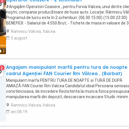
5
#Angajăm Operatori Coasere , pentru Forvia Valcea, unul dintre clie
noștri, companie producătoare de huse auto. Locație: Râmnicu Vâ
Programul de lucru este în 2 schimburi: (06:30 15:00) (15:00 23:30)
BENEFICII: - Salariul de 4.550 Brut; - Tichete de masa in valoare de 35
zi ...
Ramnicu Valcea, Valcea
5 august
1
Angajam manipulant marfă pentru tura de noapte 
2
cadrul Agenției FAN Courier Rm Vâlcea . (Barbat)
Manipulant marfa PENTRU TURA DE NOAPTE si TURĂ DE DUPĂ
AMIAZĂ-FAN Courier Rm Valcea Candidatul ideal Persoana serioas
constiincioasa, de incredere Rezistenta la munca fizica presupus
manipularea marfii din depozit, descarcare incarcare Studii: minim
clase Abilitati de comunicare orala si ...
Ramnicu Valcea, Valcea
ieri 06:19