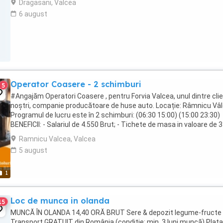
Dragasani, Valcea
6 august
Operator Coasere - 2 schimburi
5
#Angajăm Operatori Coasere , pentru Forvia Valcea, unul dintre clie
noștri, companie producătoare de huse auto. Locație: Râmnicu Vâ
Programul de lucru este în 2 schimburi: (06:30 15:00) (15:00 23:30)
BENEFICII: - Salariul de 4.550 Brut; - Tichete de masa in valoare de 35
zi ...
Ramnicu Valcea, Valcea
5 august
1
Loc de munca in olanda
15
MUNCĂ ÎN OLANDA 14,40 ORĂ BRUT Sere & depozit legume-fructe
Transport GRATUIT din România (condiție: min. 3 luni muncă) Plata