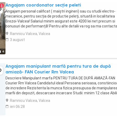
Angajam coordonator secție peleti
1
Angajam personal calificat ( maiștri ingineri) sau cu studii electro-
mecanice, pentru secția de productie peleți, situată in localitatea
Brezoi-Valcea! Salariul minim asigurat este 4200 lei net precum si
bonusuri de performanță! Pentru alte detalii va rog sa ma contacta
Mihai-
Ramnicu Valcea, Valcea
3 august
4
Angajam manipulant marfă pentru tura de după
amiază- FAN Courier Rm Valcea
Descriere Manipulant marfa PENTRU TURA DE DUPĂ AMIAZĂ-FAN
Courier Rm Valcea Candidatul ideal Persoana serioasa, constiincio
de incredere Rezistenta la munca fizica presupusa de manipulare
marfii din depozit, descarcare incarcare Studii: minim 12 clase Abili
de comunicare orala si scrisa, ...
Ramnicu Valcea, Valcea
ieri 06:28