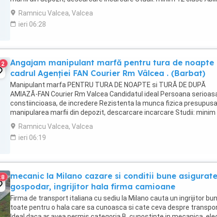
de comunicare orala si scrisa, ...
Ramnicu Valcea, Valcea
ieri 06:28
Angajam manipulant marfă pentru tura de noapte 
2
cadrul Agenției FAN Courier Rm Vâlcea . (Barbat)
Manipulant marfa PENTRU TURA DE NOAPTE si TURĂ DE DUPĂ
AMIAZĂ-FAN Courier Rm Valcea Candidatul ideal Persoana serioas
constiincioasa, de incredere Rezistenta la munca fizica presupus
manipularea marfii din depozit, descarcare incarcare Studii: minim
clase Abilitati de comunicare orala si ...
Ramnicu Valcea, Valcea
ieri 06:19
mecanic la Milano cazare si conditii bune asigurat
28
gospodar, ingrijitor hala firma camioane
Firma de transport italiana cu sediu la Milano cauta un ingrijitor bun
toate pentru o hala care sa cunoasca si cate ceva despre transpor
Ideal daca ar avea permis categoria B, cunostinte in mecanica, elec