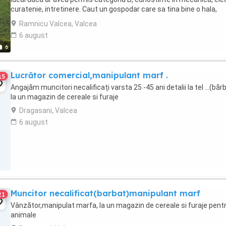
curatenie, intretinere. Caut un gospodar care sa tina bine o hala,
responsabil, fara vicii, ...
Ramnicu Valcea, Valcea
6 august
6
Lucrător comercial,manipulant marf .
15
Angajăm muncitori necalificați varsta 25 -45 ani detalii la tel ...(băr
la un magazin de cereale si furaje
Dragasani, Valcea
6 august
Muncitor necalificat(barbat)manipulant marf
21
Vânzător,manipulat marfa, la un magazin de cereale si furaje pent
animale