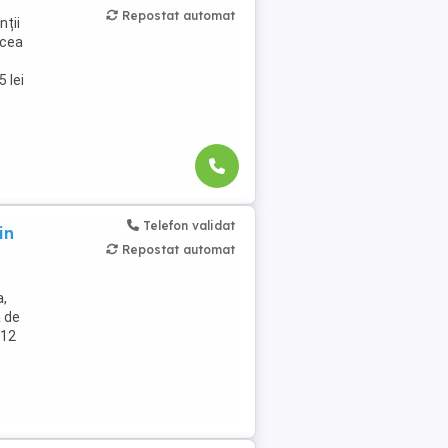
Repostat automat
nții
lcea
 lei
Telefon validat
in
Repostat automat
a,
a de
 12