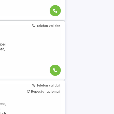
Telefon validat
ipei
ță,
Telefon validat
Repostat automat
asa,
a
tati