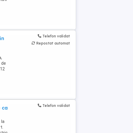
Telefon validat
in
Repostat automat
a,
a de
 12
Telefon validat
e ca
 la
t.
tric,