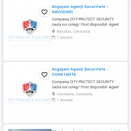
Angajam Agenți Securitate -
NAVODARI
Compania CITY PROTECT SECURITY
cauta noi colegi ! Post disponibil- Agent
de securitate: - KAUFLAND MARITIMO -
Navodari, Constanta
Bulevardul Aurel Vlaicu 218, 900380
1 ianuarie
Constanța - KAUFLAND NAVODARI -
Strada Hanului 1, Mamaia-Sat Cerinte: -
Studii -gimnaziale medii (minim 8 clase) -
Fara inscrisuri in cazier - Disponibilitate ...
Angajam Agenți Securitate -
CONSTANTA
Compania CITY PROTECT SECURITY
cauta noi colegi ! Post disponibil- Agent
de securitate: - KAUFLAND MARITIMO -
Constanta, Constanta
Bulevardul Aurel Vlaicu 218, 900380
1 ianuarie
Constanța - KAUFLAND NAVODARI -
Strada Hanului 1, Mamaia-Sat Cerinte: -
Studii -gimnaziale medii (minim 8 clase) -
Fara inscrisuri in cazier - Disponibilitate ...