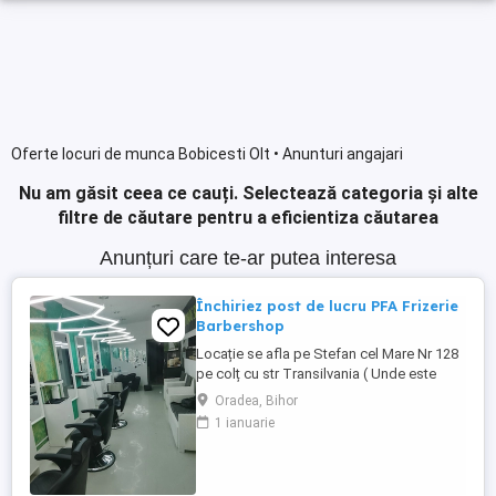
Oferte locuri de munca Bobicesti Olt • Anunturi angajari
Nu am găsit ceea ce cauți.
Selectează categoria și alte
filtre de căutare pentru a eficientiza căutarea
Anunțuri care te-ar putea interesa
Închiriez post de lucru PFA Frizerie
Barbershop
Locație se afla pe Stefan cel Mare Nr 128
pe colț cu str Transilvania ( Unde este
banca Transilvania și asigurări ) într-o
Oradea, Bihor
zonă foarte circulata zona Rogerius
1 ianuarie
spațiul pote fi folosit și pentru manichiură,
pedichiură și cosmetica pentru detalii
sunat la Nr de telefon