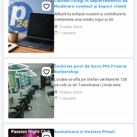
Căutăm colegi în departamentul de
Moderare conținut și Suport clienți
Alătură-te echipei noastre și contribuie la
menținerea unui mediu sigur și de
încredere pe platformele noastre de
Oradea, Bihor
anunțuri din România, Germania și
1 ianuarie
Ungaria. În funcție de experiența și
abilitățile tale, vei avea un rol în moderarea
conținutului postat de utilizatori și sau în
oferirea de suport clienților ...
Închiriez post de lucru PFA Frizerie
Barbershop
Locație se afla pe Stefan cel Mare Nr 128
pe colț cu str Transilvania ( Unde este
banca Transilvania și asigurări ) într-o
Oradea, Bihor
zonă foarte circulata zona Rogerius
1 ianuarie
spațiul pote fi folosit și pentru manichiură,
pedichiură și cosmetica pentru detalii
sunat la Nr de telefon
Animatoare si Hostess Pitești