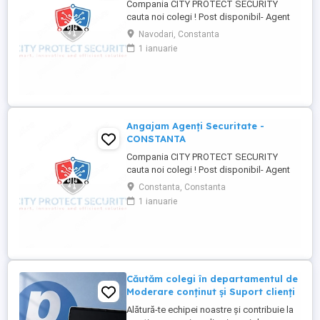
Compania CITY PROTECT SECURITY
cauta noi colegi ! Post disponibil- Agent
de securitate: - KAUFLAND MARITIMO -
Navodari, Constanta
Bulevardul Aurel Vlaicu 218, 900380
1 ianuarie
Constanța - KAUFLAND NAVODARI -
Strada Hanului 1, Mamaia-Sat Cerinte: -
Studii -gimnaziale medii (minim 8 clase) -
Fara inscrisuri in cazier - Disponibilitate ...
Angajam Agenți Securitate -
CONSTANTA
Compania CITY PROTECT SECURITY
cauta noi colegi ! Post disponibil- Agent
de securitate: - KAUFLAND MARITIMO -
Constanta, Constanta
Bulevardul Aurel Vlaicu 218, 900380
1 ianuarie
Constanța - KAUFLAND NAVODARI -
Strada Hanului 1, Mamaia-Sat Cerinte: -
Studii -gimnaziale medii (minim 8 clase) -
Fara inscrisuri in cazier - Disponibilitate ...
Căutăm colegi în departamentul de
Moderare conținut și Suport clienți
Alătură-te echipei noastre și contribuie la