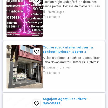
Passion Night Club oferă loc de munca
serios pentru Hostess Animatoare cu sau
fără experiență. Nu punem accent pe
Pitesti, Arges
aspecul fizic !! Dacă ai peste 18 ani, ești o
1 ianuarie
fire deschisă, sociabilă și fără inhibiții te
invităm să faci parte din echipa noastră
bazată pe respect, încredere și susținere .
Facilități: ...
Croitoreasa- atelier retusuri si
confectii Dristor- Sector 3
Atelier croitorie Her Fashion- zona Dristor-
Baba Novac (metrou Dristor 2) Suntem în
căutarea unei croitorese talentata și
Sector 3, Bucuresti
pasionata pentru a se alătura atelierului
1 ianuarie
nostru. Dacă aveți experiență în croitorie,
dragoste pentru arta, lucrati cu placere si
maiestrie și ...
Angajam Agenți Securitate -
NAVODARI