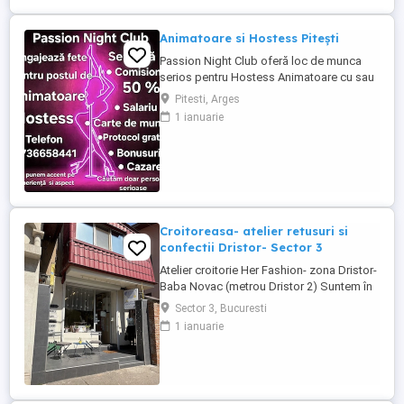
Animatoare si Hostess Pitești
Passion Night Club oferă loc de munca
serios pentru Hostess Animatoare cu sau
fără experiență. Nu punem accent pe
Pitesti, Arges
aspecul fizic !! Dacă ai peste 18 ani, ești o
1 ianuarie
fire deschisă, sociabilă și fără inhibiții te
invităm să faci parte din echipa noastră
bazată pe respect, încredere și susținere .
Facilități: ...
Croitoreasa- atelier retusuri si
confectii Dristor- Sector 3
Atelier croitorie Her Fashion- zona Dristor-
Baba Novac (metrou Dristor 2) Suntem în
căutarea unei croitorese talentata și
Sector 3, Bucuresti
pasionata pentru a se alătura atelierului
1 ianuarie
nostru. Dacă aveți experiență în croitorie,
dragoste pentru arta, lucrati cu placere si
maiestrie și ...