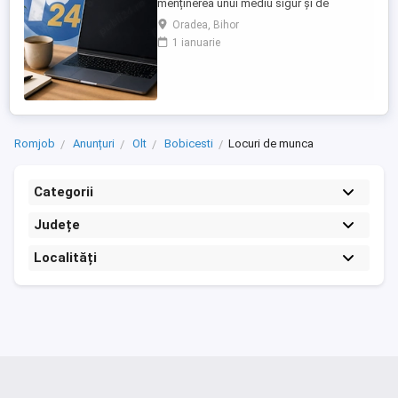
menținerea unui mediu sigur și de
încredere pe platformele noastre de
Oradea, Bihor
anunțuri din România, Germania și
1 ianuarie
Ungaria. În funcție de experiența și
abilitățile tale, vei avea un rol în moderarea
conținutului postat de utilizatori și sau în
oferirea de suport clienților ...
Romjob
Anunțuri
Olt
Bobicesti
Locuri de munca
Categorii
Județe
Localități