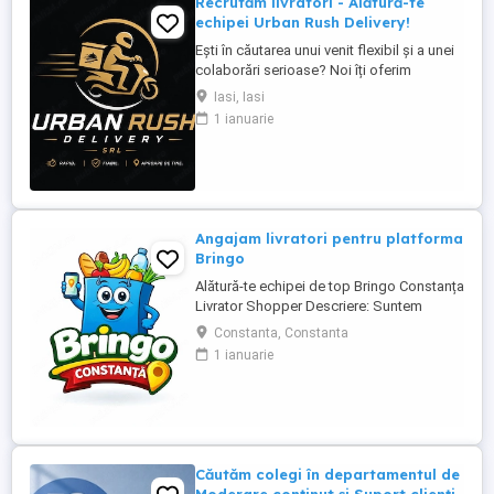
Recrutăm livratori - Alătură-te
echipei Urban Rush Delivery!
Ești în căutarea unui venit flexibil și a unei
colaborări serioase? Noi îți oferim
posibilitatea să livrezi prin cele mai mari
Iasi, Iasi
platforme de livrare din România, într-un
1 ianuarie
mediu profesionist și transparent. Ce îți
oferim: Comision atractiv și transparent
Plată rapidă și la timp Program flexibil ...
Angajam livratori pentru platforma
Bringo
Alătură-te echipei de top Bringo Constanța
Livrator Shopper Descriere: Suntem
echipa de top Bringo din Constanța,
Constanta, Constanta
fruntași la număr de comenzi, target-uri
1 ianuarie
atinse și tips-uri primite de la clienți. Acum
căutăm livratori shopperi care vor să
crească alături de noi. La noi, veniturile
cresc odată cu ...
Căutăm colegi în departamentul de