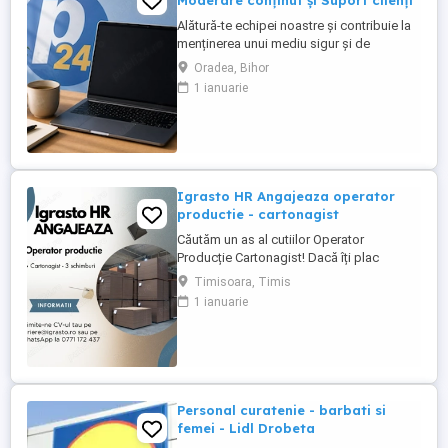
Moderare conținut și Suport clienți
Alătură-te echipei noastre și contribuie la
menținerea unui mediu sigur și de
încredere pe platformele noastre de
Oradea, Bihor
anunțuri din România, Germania și
1 ianuarie
Ungaria. În funcție de experiența și
abilitățile tale, vei avea un rol în moderarea
conținutului postat de utilizatori și sau în
oferirea de suport clienților ...
Igrasto HR Angajeaza operator
productie - cartonagist
Căutăm un as al cutiilor Operator
Producție Cartonagist! Dacă îți plac
lucrurile bine făcute, ai ochi de vultur
Timisoara, Timis
pentru detalii și îți place să vezi cum dintr-
1 ianuarie
o bucată de carton iese ceva util și fain
atunci locul tău e la noi în echipă! Nu-ți
cerem să fii împăratul cartonului , dar dacă
ai ...
Personal curatenie - barbati si
femei - Lidl Drobeta