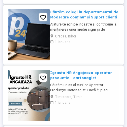
Căutăm colegi în departamentul de
Moderare conținut și Suport clienți
Alătură-te echipei noastre și contribuie la
menținerea unui mediu sigur și de
încredere pe platformele noastre de
Oradea, Bihor
anunțuri din România, Germania și
1 ianuarie
Ungaria. În funcție de experiența și
abilitățile tale, vei avea un rol în moderarea
conținutului postat de utilizatori și sau în
oferirea de suport clienților ...
Igrasto HR Angajeaza operator
productie - cartonagist
Căutăm un as al cutiilor Operator
Producție Cartonagist! Dacă îți plac
lucrurile bine făcute, ai ochi de vultur
Timisoara, Timis
pentru detalii și îți place să vezi cum dintr-
1 ianuarie
o bucată de carton iese ceva util și fain
atunci locul tău e la noi în echipă! Nu-ți
cerem să fii împăratul cartonului , dar dacă
ai ...