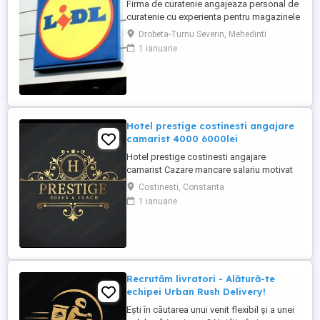
Firma de curatenie angajeaza personal de
curatenie cu experienta pentru magazinele
Lidl din Drobeta Program o zi cu o zi.
Drobeta-Turnu Severin, Mehedinti
Personalul de curatenie va asigura:
1 ianuarie
curatarea aparatelor de reciclat sticle si
curatenie spatiului unde sunt amplasate
aceste aparate Firma de curatenie va
asigura echipamentul ...
Hotel prestige costinesti angajare
camarist 4000 6000lei
Hotel prestige costinesti angajare
camarist Cazare mancare salariu motivat
4000 6000
Costinesti, Constanta
1 ianuarie
Recrutăm livratori - Alătură-te
echipei Urban Rush Delivery!
Ești în căutarea unui venit flexibil și a unei