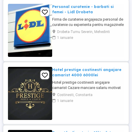
Personal curatenie - barbati si
femei - Lidl Drobeta
Firma de curatenie angajeaza personal de
curatenie cu experienta pentru magazinele
Lidl din Drobeta Program o zi cu o zi.
Drobeta-Turnu Severin, Mehedinti
Personalul de curatenie va asigura:
1 ianuarie
curatarea aparatelor de reciclat sticle si
curatenie spatiului unde sunt amplasate
aceste aparate Firma de curatenie va
asigura echipamentul ...
Hotel prestige costinesti angajare
camarist 4000 6000lei
Hotel prestige costinesti angajare
camarist Cazare mancare salariu motivat
4000 6000
Costinesti, Constanta
1 ianuarie