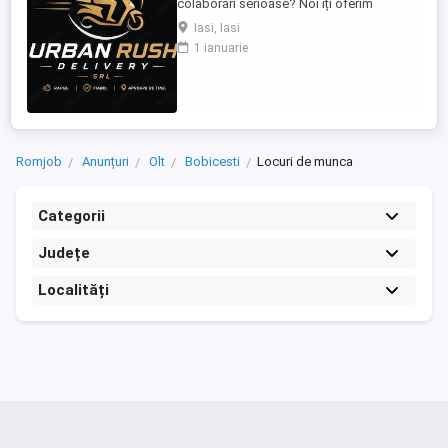
colaborări serioase? Noi îți oferim
posibilitatea să livrezi prin cele mai mari
Iasi, Iasi
platforme de livrare din România, într-un
1 ianuarie
mediu profesionist și transparent. Ce îți
oferim: Comision atractiv și transparent
Plată rapidă și la timp Program flexibil ...
Romjob
Anunțuri
Olt
Bobicesti
Locuri de munca
Categorii
Județe
Localități