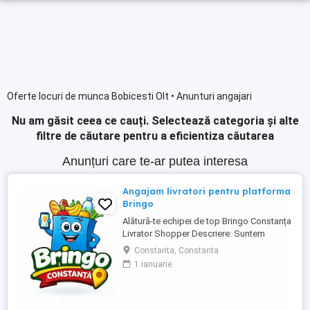
Oferte locuri de munca Bobicesti Olt • Anunturi angajari
Nu am găsit ceea ce cauți.
Selectează categoria și alte
filtre de căutare pentru a eficientiza căutarea
Anunțuri care te-ar putea interesa
Angajam livratori pentru platforma
Bringo
Alătură-te echipei de top Bringo Constanța
Livrator Shopper Descriere: Suntem
echipa de top Bringo din Constanța,
Constanta, Constanta
fruntași la număr de comenzi, target-uri
1 ianuarie
atinse și tips-uri primite de la clienți. Acum
căutăm livratori shopperi care vor să
crească alături de noi. La noi, veniturile
cresc odată cu ...