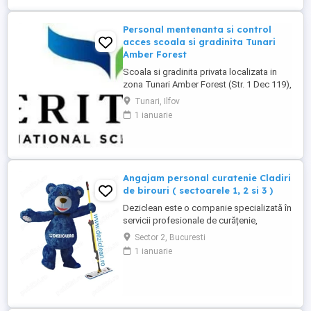
Personal mentenanta si control
acces scoala si gradinita Tunari
Amber Forest
Scoala si gradinita privata localizata in
zona Tunari Amber Forest (Str. 1 Dec 119),
cauta 1 persoana serioasa si
Tunari, Ilfov
responsabila pentru mentenanta, ingrijire
1 ianuarie
cladiri si control acces. Pachet salarial
3000 lei net + tichete de masa + masa in
scoala + abonament la clinica medicala.
**Responsabilități principale:** * ...
Angajam personal curatenie Cladiri
de birouri ( sectoarele 1, 2 si 3 )
Deziclean este o companie specializată în
servicii profesionale de curățenie,
prezentă în aproape toate marile orașe din
Sector 2, Bucuresti
România. Ne mărim echipa și căutăm
1 ianuarie
agenți de curățenie pentru sedii de bănci
și clădiri de birouri din București
(sectoarele 1, 2 și 3). Program de lucru:
Full-time sau part-time ...