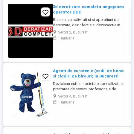
3d deratizare completa angajeaza
operator DDD
Realizeaza activitati si si operatiuni de
deratizare, dezinfectie si dezinsectie in
spatiile alocate pentru desfasurarea
Sector 2, Bucuresti
activitatii in Bucuresti si imprejurimi
1 ianuarie
Program: 08:00-16:00 L-V, iar Sambata (1-2
pe luna): 08:00-16:00 Minim 6 luni
experienta in domeniu Permis de
conducere categoria B obligatoriu Masina
...
Agenti de curatenie (sedii de banci
si cladiri de birouri) in Bucuresti
Deziclean este o societate specializata in
prestarea de servicii profesionale de
curatenie. Compania noastra asigura
Sector 4, Bucuresti
servicii de curatenie in aproape toate
1 ianuarie
orasele mari din Romania. Suntem in
cautare de agenti de curatenie pentru
sedii de banci si cladiri de birouri in
Bucuresti. Program atat part-time, ...