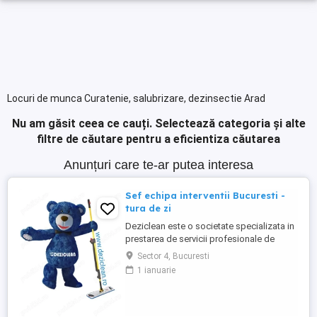
Locuri de munca Curatenie, salubrizare, dezinsectie Arad
Nu am găsit ceea ce cauți.
Selectează categoria și alte
filtre de căutare pentru a eficientiza căutarea
Anunțuri care te-ar putea interesa
Sef echipa interventii Bucuresti -
tura de zi
Deziclean este o societate specializata in
prestarea de servicii profesionale de
curatenie. Compania noastra asigura
Sector 4, Bucuresti
servicii de curatenie in aproape toate
1 ianuarie
orasele mari din România. Cautam: - Sef
echipa interventie pentru curatenie in
Bucuresti, cu experienta in domeniu,
pentru tura de zi ( una ...