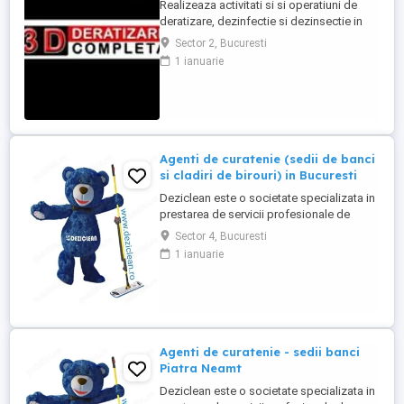
Realizeaza activitati si si operatiuni de
deratizare, dezinfectie si dezinsectie in
spatiile alocate pentru desfasurarea
Sector 2, Bucuresti
activitatii in Bucuresti si imprejurimi
1 ianuarie
Program: 08:00-16:00 L-V, iar Sambata (1-2
pe luna): 08:00-16:00 Minim 6 luni
experienta in domeniu Permis de
conducere categoria B obligatoriu Masina
...
Agenti de curatenie (sedii de banci
si cladiri de birouri) in Bucuresti
Deziclean este o societate specializata in
prestarea de servicii profesionale de
curatenie. Compania noastra asigura
Sector 4, Bucuresti
servicii de curatenie in aproape toate
1 ianuarie
orasele mari din Romania. Suntem in
cautare de agenti de curatenie pentru
sedii de banci si cladiri de birouri in
Bucuresti. Program atat part-time, ...
Agenti de curatenie - sedii banci
Piatra Neamt
Deziclean este o societate specializata in