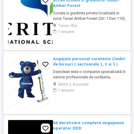
acces scoala si gradinita Tunari
Amber Forest
Scoala si gradinita privata localizata in
zona Tunari Amber Forest (Str. 1 Dec 119),
cauta 1 persoana serioasa si
Tunari, Ilfov
responsabila pentru mentenanta, ingrijire
1 ianuarie
cladiri si control acces. Pachet salarial
3000 lei net + tichete de masa + masa in
scoala + abonament la clinica medicala.
**Responsabilități principale:** * ...
Angajam personal curatenie Cladiri
de birouri ( sectoarele 1, 2 si 3 )
Deziclean este o companie specializată în
servicii profesionale de curățenie,
prezentă în aproape toate marile orașe din
Sector 2, Bucuresti
România. Ne mărim echipa și căutăm
1 ianuarie
agenți de curățenie pentru sedii de bănci
și clădiri de birouri din București
(sectoarele 1, 2 și 3). Program de lucru:
Full-time sau part-time ...
3d deratizare completa angajeaza
operator DDD