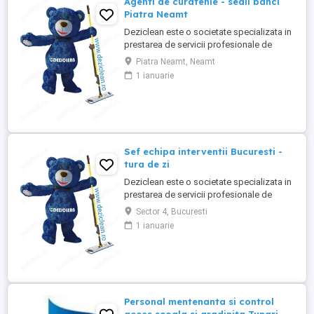
Agenti de curatenie - sedii banci
Piatra Neamt
Deziclean este o societate specializata in
prestarea de servicii profesionale de
curatenie. Compania noastra asigura
Piatra Neamt, Neamt
servicii de curatenie in aproape toate
1 ianuarie
orasele mari din Romania. Suntem in
cautare de agenti de curatenie pentru
sedii banci .( Avantaj persoane pensionare
sau care mai lucreaza in alta ...
Sef echipa interventii Bucuresti -
tura de zi
Deziclean este o societate specializata in
prestarea de servicii profesionale de
curatenie. Compania noastra asigura
Sector 4, Bucuresti
servicii de curatenie in aproape toate
1 ianuarie
orasele mari din România. Cautam: - Sef
echipa interventie pentru curatenie in
Bucuresti, cu experienta in domeniu,
pentru tura de zi ( una ...
Personal mentenanta si control