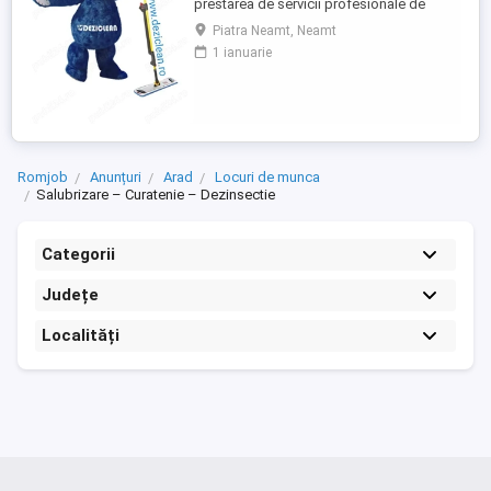
prestarea de servicii profesionale de
curatenie. Compania noastra asigura
Piatra Neamt, Neamt
servicii de curatenie in aproape toate
1 ianuarie
orasele mari din Romania. Suntem in
cautare de agenti de curatenie pentru
sedii banci .( Avantaj persoane pensionare
sau care mai lucreaza in alta ...
Romjob
Anunțuri
Arad
Locuri de munca
Salubrizare – Curatenie – Dezinsectie
Categorii
Județe
Localități