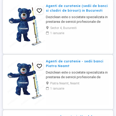
Agenti de curatenie (sedii de banci
si cladiri de birouri) in Bucuresti
Deziclean este o societate specializata in
prestarea de servicii profesionale de
curatenie. Compania noastra asigura
Sector 4, Bucuresti
servicii de curatenie in aproape toate
1 ianuarie
orasele mari din Romania. Suntem in
cautare de agenti de curatenie pentru
sedii de banci si cladiri de birouri in
Bucuresti. Program atat part-time, ...
Agenti de curatenie - sedii banci
Piatra Neamt
Deziclean este o societate specializata in
prestarea de servicii profesionale de
curatenie. Compania noastra asigura
Piatra Neamt, Neamt
servicii de curatenie in aproape toate
1 ianuarie
orasele mari din Romania. Suntem in
cautare de agenti de curatenie pentru
sedii banci .( Avantaj persoane pensionare
sau care mai lucreaza in alta ...