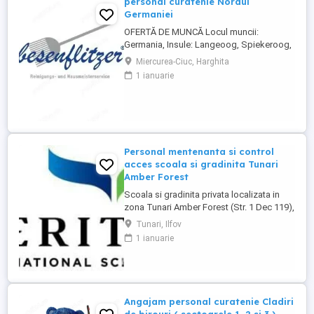
personal curatenie Nordul
Germaniei
OFERTĂ DE MUNCĂ Locul muncii:
Germania, Insule: Langeoog, Spiekeroog,
Norderney Besenflitzer GmbH este o firmă
Miercurea-Ciuc, Harghita
specializată în curățarea locuințelor, dar și
1 ianuarie
a altor facilități, cum ar fi școli, gări,
toalete municipale sau întreținerea și
curățarea toaletelor . Cerințe: Abilitatea de
a circula cu ...
Personal mentenanta si control
acces scoala si gradinita Tunari
Amber Forest
Scoala si gradinita privata localizata in
zona Tunari Amber Forest (Str. 1 Dec 119),
cauta 1 persoana serioasa si
Tunari, Ilfov
responsabila pentru mentenanta, ingrijire
1 ianuarie
cladiri si control acces. Pachet salarial
3000 lei net + tichete de masa + masa in
scoala + abonament la clinica medicala.
**Responsabilități principale:** * ...
Angajam personal curatenie Cladiri