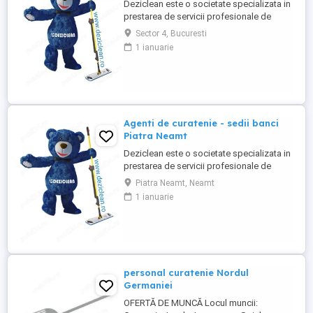
Deziclean este o societate specializata in
prestarea de servicii profesionale de
curatenie. Compania noastra asigura
Sector 4, Bucuresti
servicii de curatenie in aproape toate
1 ianuarie
orasele mari din Romania. Suntem in
cautare de agenti de curatenie pentru
sedii de banci si cladiri de birouri in
Bucuresti. Program atat part-time, ...
Agenti de curatenie - sedii banci
Piatra Neamt
Deziclean este o societate specializata in
prestarea de servicii profesionale de
curatenie. Compania noastra asigura
Piatra Neamt, Neamt
servicii de curatenie in aproape toate
1 ianuarie
orasele mari din Romania. Suntem in
cautare de agenti de curatenie pentru
sedii banci .( Avantaj persoane pensionare
sau care mai lucreaza in alta ...
personal curatenie Nordul
Germaniei
OFERTĂ DE MUNCĂ Locul muncii: