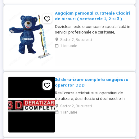
**Responsabilități principale:** * ...
Angajam personal curatenie Cladiri
de birouri ( sectoarele 1, 2 si 3 )
Deziclean este o companie specializată în
servicii profesionale de curățenie,
prezentă în aproape toate marile orașe din
Sector 2, Bucuresti
România. Ne mărim echipa și căutăm
1 ianuarie
agenți de curățenie pentru sedii de bănci
și clădiri de birouri din București
(sectoarele 1, 2 și 3). Program de lucru:
Full-time sau part-time ...
3d deratizare completa angajeaza
operator DDD
Realizeaza activitati si si operatiuni de
deratizare, dezinfectie si dezinsectie in
spatiile alocate pentru desfasurarea
Sector 2, Bucuresti
activitatii in Bucuresti si imprejurimi
1 ianuarie
Program: 08:00-16:00 L-V, iar Sambata (1-2
pe luna): 08:00-16:00 Minim 6 luni
experienta in domeniu Permis de
conducere categoria B obligatoriu Masina
...