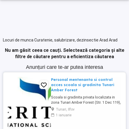
Locuri de munca Curatenie, salubrizare, dezinsectie Arad Arad
Nu am găsit ceea ce cauți.
Selectează categoria și alte
filtre de căutare pentru a eficientiza căutarea
Anunțuri care te-ar putea interesa
Personal mentenanta si control
acces scoala si gradinita Tunari
Amber Forest
Scoala si gradinita privata localizata in
zona Tunari Amber Forest (Str. 1 Dec 119),
cauta 1 persoana serioasa si
Tunari, Ilfov
responsabila pentru mentenanta, ingrijire
1 ianuarie
cladiri si control acces. Pachet salarial
3000 lei net + tichete de masa + masa in
scoala + abonament la clinica medicala.