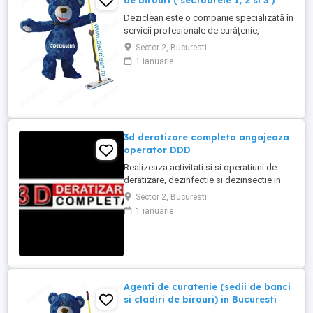
de birouri ( sectoarele 1, 2 si 3 )
Deziclean este o companie specializată în
servicii profesionale de curățenie,
prezentă în aproape toate marile orașe din
Sector 2, Bucuresti
România. Ne mărim echipa și căutăm
1 ianuarie
agenți de curățenie pentru sedii de bănci
și clădiri de birouri din București
(sectoarele 1, 2 și 3). Program de lucru:
Full-time sau part-time ...
3d deratizare completa angajeaza
operator DDD
Realizeaza activitati si si operatiuni de
deratizare, dezinfectie si dezinsectie in
spatiile alocate pentru desfasurarea
Sector 2, Bucuresti
activitatii in Bucuresti si imprejurimi
1 ianuarie
Program: 08:00-16:00 L-V, iar Sambata (1-2
pe luna): 08:00-16:00 Minim 6 luni
experienta in domeniu Permis de
conducere categoria B obligatoriu Masina
...
Agenti de curatenie (sedii de banci
si cladiri de birouri) in Bucuresti