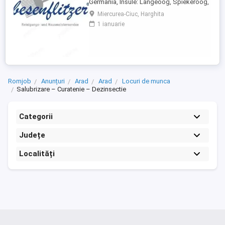
Germania, Insule: Langeoog, Spiekeroog,
Norderney Besenflitzer GmbH este o firmă
Miercurea-Ciuc, Harghita
specializată în curățarea locuințelor, dar și
1 ianuarie
a altor facilități, cum ar fi școli, gări,
toalete municipale sau întreținerea și
curățarea toaletelor . Cerințe: Abilitatea de
a circula cu ...
Romjob
Anunțuri
Arad
Arad
Locuri de munca
Salubrizare – Curatenie – Dezinsectie
Categorii
Județe
Localități