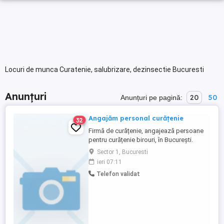
Locuri de munca Curatenie, salubrizare, dezinsectie Bucuresti
Anunțuri
20
50
Anunțuri pe pagină:
Angajăm personal curățenie
32
Firmă de curățenie, angajează persoane
pentru curățenie birouri, în București.
Programul este de 4 ore, dimineața, detalii
Sector 1, Bucuresti
la telefon .
ieri 07:11
Telefon validat