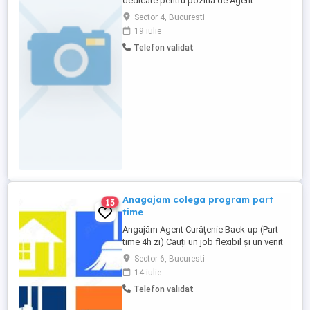
dedicate pentru pozitia de Agent
Curatenie. Candidatul ideal va fi
Sector 4, Bucuresti
responsabil de mentinerea curateniei si
19 iulie
igienei in spatiile desemnate. Program
Telefon validat
3ore 7-10 sau 2 ore 8-10 .Sun Plaza sector
4. Responsabilitati: * Curatarea si
igienizarea spatiilor conform
standardelor. ...
Anagajam colega program part
13
time
Angajăm Agent Curățenie Back-up (Part-
time 4h zi) Cauți un job flexibil și un venit
stabil? Echipa noastră se mărește!
Sector 6, Bucuresti
Căutăm o persoană serioasă și adaptabilă
14 iulie
pentru rolul de Agent Curățenie Back-up.
Telefon validat
Rolul tău: Oferi suport echipei în zilele
aglomerate și ții locul colegilor aflați în