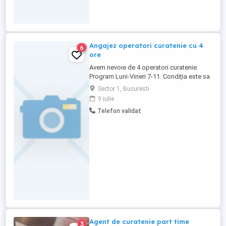
Angajez operatori curatenie cu 4
6
ore
Avem nevoie de 4 operatori curatenie.
Program Luni-Vineri 7-11. Condiția este sa
mai aiba un alt contract de munca de 4
Sector 1, Bucuresti
ore. Zona Spilaul Elias, București Instituție
9 iulie
de stat: curatenie, birouri, holuri, grupuri
Telefon validat
sanitare.
Agent de curatenie part time
3