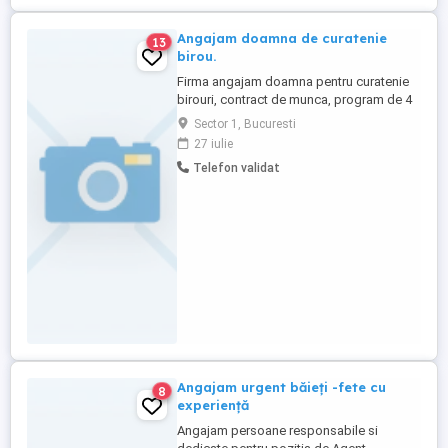
Angajam doamna de curatenie
13
birou.
Firma angajam doamna pentru curatenie
birouri, contract de munca, program de 4
ore respectiv: 6:00-10:00 de luni pana
Sector 1, Bucuresti
vineri. Salariu 2500 net. Zona Banu Manta,
27 iulie
sector 1, Bucuresti. Cautam persoana
Telefon validat
serioasa si permanenta.
Angajam urgent băieți -fete cu
8
experiență
Angajam persoane responsabile si