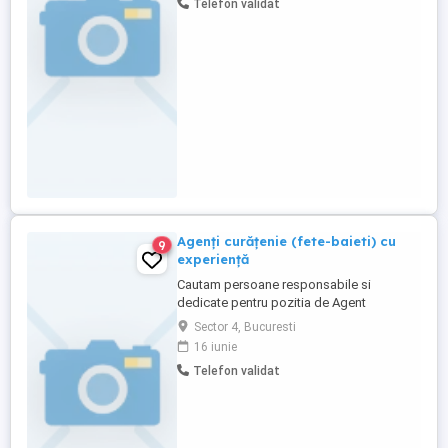
Telefon validat
numarul afisat.
Agenți curățenie (fete-baieti) cu
9
experiență
Cautam persoane responsabile si
dedicate pentru pozitia de Agent
Curatenie. Candidatul ideal va fi
Sector 4, Bucuresti
responsabil de mentinerea curateniei si
16 iunie
igienei in spatiile desemnate. Program
Telefon validat
3ore 7-10 sau 2 ore 8-10 .Sun Plaza sector
4. Responsabilitati: * Curatarea si
igienizarea spatiilor conform
standardelor. ...