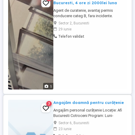
Bucuresti, 4 ore zi 2000lei luna
Agent de curatenie, avantaj permis
conducere categ B, fara incidente.
Program de lucru 4 ore zi. Cv-uri sau
Sector 2, Bucuresti
scrisori de intentie pe adresa de mail, au
29 iunie
intaietate persoanele care anexeaza si o
Telefon validat
fotografie de profil. Sau whatsapp.
Persoana pe care o cautam trebuie sa fie
agreabila, sa aiba o atitudine ...
1
Angajăm doamnă pentru curățenie
7
Angajăm personal curățenie Locație: Afi
Bucuresti Cotroceni Program: Luni-
Duminică, 4 ore zi part-time, interval
Sector 6, Bucuresti
Salariu: 1.600 lei net Pentru mai multe
23 iunie
informații sau pentru a aplica, sunați la