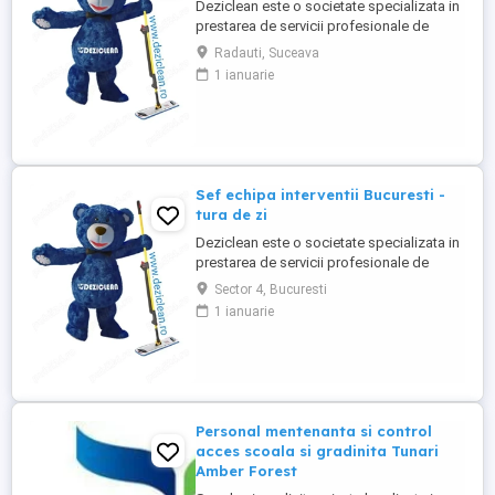
Deziclean este o societate specializata in
prestarea de servicii profesionale de
curatenie. Compania noastra asigura
Radauti, Suceava
servicii de curatenie in aproape toate
1 ianuarie
orasele mari din România. Angajam agenti
de curatenie pentru institutii bancare
(persoane pensionare sau care mai
lucreaza in alta parte). Program ...
Sef echipa interventii Bucuresti -
tura de zi
Deziclean este o societate specializata in
prestarea de servicii profesionale de
curatenie. Compania noastra asigura
Sector 4, Bucuresti
servicii de curatenie in aproape toate
1 ianuarie
orasele mari din România. Cautam: - Sef
echipa interventie pentru curatenie in
Bucuresti, cu experienta in domeniu,
pentru tura de zi ( una ...
Personal mentenanta si control
acces scoala si gradinita Tunari
Amber Forest