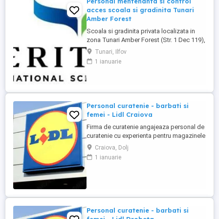
Personal mentenanta si control
acces scoala si gradinita Tunari
Amber Forest
Scoala si gradinita privata localizata in
zona Tunari Amber Forest (Str. 1 Dec 119),
cauta 1 persoana serioasa si
Tunari, Ilfov
responsabila pentru mentenanta, ingrijire
1 ianuarie
cladiri si control acces. Pachet salarial
3000 lei net + tichete de masa + masa in
scoala + abonament la clinica medicala.
**Responsabilități principale:** * ...
Personal curatenie - barbati si
femei - Lidl Craiova
Firma de curatenie angajeaza personal de
curatenie cu experienta pentru magazinele
Lidl din Craiova. Program o zi cu o zi.
Craiova, Dolj
Personalul de curatenie va asigura:
1 ianuarie
curatarea aparatelor de reciclat sticle si
curatenie spatiului unde sunt amplasate
aceste aparate Firma de curatenie va
asigura echipamentul ...
Personal curatenie - barbati si