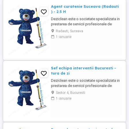
karbantartása és takarítása.
Agent curatenie Suceava (Radauti
Követelmények: ...
) - 2.5 H
Deziclean este o societate specializata in
prestarea de servicii profesionale de
curatenie. Compania noastra asigura
Radauti, Suceava
servicii de curatenie in aproape toate
1 ianuarie
orasele mari din România. Angajam agenti
de curatenie pentru institutii bancare
(persoane pensionare sau care mai
lucreaza in alta parte). Program ...
Sef echipa interventii Bucuresti -
tura de zi
Deziclean este o societate specializata in
prestarea de servicii profesionale de
curatenie. Compania noastra asigura
Sector 4, Bucuresti
servicii de curatenie in aproape toate
1 ianuarie
orasele mari din România. Cautam: - Sef
echipa interventie pentru curatenie in
Bucuresti, cu experienta in domeniu,
pentru tura de zi ( una ...