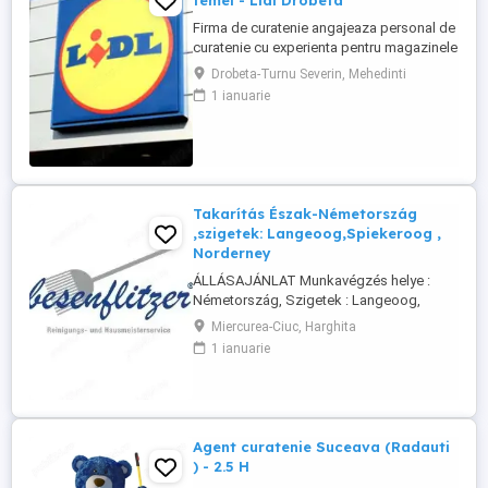
femei - Lidl Drobeta
Firma de curatenie angajeaza personal de
curatenie cu experienta pentru magazinele
Lidl din Drobeta Program o zi cu o zi.
Drobeta-Turnu Severin, Mehedinti
Personalul de curatenie va asigura:
1 ianuarie
curatarea aparatelor de reciclat sticle si
curatenie spatiului unde sunt amplasate
aceste aparate Firma de curatenie va
asigura echipamentul ...
Takarítás Észak-Németország
,szigetek: Langeoog,Spiekeroog ,
Norderney
ÁLLÁSAJÁNLAT Munkavégzés helye :
Németország, Szigetek : Langeoog,
Spiekeroog, Norderney A Besenflitzer cég
Miercurea-Ciuc, Harghita
lakások, de más létesítmények
1 ianuarie
takarítására is szakosodott, mint például
iskolák, vasútállomások, helyi
közigazgatás keretébe tartozó
illemhelyek vagy mosdók, szállodák
karbantartása és takarítása.
Agent curatenie Suceava (Radauti
Követelmények: ...
) - 2.5 H