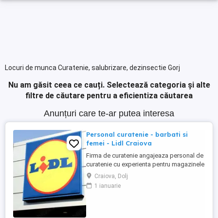
Locuri de munca Curatenie, salubrizare, dezinsectie Gorj
Nu am găsit ceea ce cauți.
Selectează categoria și alte
filtre de căutare pentru a eficientiza căutarea
Anunțuri care te-ar putea interesa
Personal curatenie - barbati si
femei - Lidl Craiova
Firma de curatenie angajeaza personal de
curatenie cu experienta pentru magazinele
Lidl din Craiova. Program o zi cu o zi.
Craiova, Dolj
Personalul de curatenie va asigura:
1 ianuarie
curatarea aparatelor de reciclat sticle si
curatenie spatiului unde sunt amplasate
aceste aparate Firma de curatenie va
asigura echipamentul ...