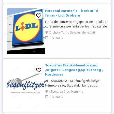
Personal curatenie - barbati si
femei - Lidl Drobeta
Firma de curatenie angajeaza personal de
curatenie cu experienta pentru magazinele
Lidl din Drobeta Program o zi cu o zi.
Drobeta-Turnu Severin, Mehedinti
Personalul de curatenie va asigura:
1 ianuarie
curatarea aparatelor de reciclat sticle si
curatenie spatiului unde sunt amplasate
aceste aparate Firma de curatenie va
asigura echipamentul ...
Takarítás Észak-Németország
,szigetek: Langeoog,Spiekeroog ,
Norderney
ÁLLÁSAJÁNLAT Munkavégzés helye :
Németország, Szigetek : Langeoog,
Spiekeroog, Norderney A Besenflitzer cég
Miercurea-Ciuc, Harghita
lakások, de más létesítmények
1 ianuarie
takarítására is szakosodott, mint például
iskolák, vasútállomások, helyi
közigazgatás keretébe tartozó
illemhelyek vagy mosdók, szállodák