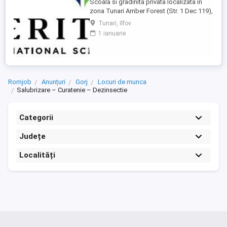
Scoala si gradinita privata localizata in
zona Tunari Amber Forest (Str. 1 Dec 119),
cauta 1 persoana serioasa si
Tunari, Ilfov
responsabila pentru mentenanta, ingrijire
1 ianuarie
cladiri si control acces. Pachet salarial
3000 lei net + tichete de masa + masa in
scoala + abonament la clinica medicala.
**Responsabilități principale:** * ...
Romjob
Anunțuri
Gorj
Locuri de munca
Salubrizare – Curatenie – Dezinsectie
Categorii
Județe
Localități