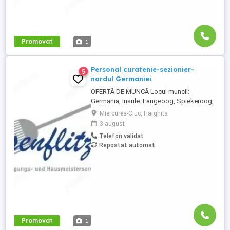
Promovat
1
Personal curatenie-sezionier-
5
nordul Germaniei
OFERTĂ DE MUNCĂ Locul muncii:
Germania, Insule: Langeoog, Spiekeroog,
Norderney Besenflitzer GmbH este o firmă
Miercurea-Ciuc, Harghita
specializată în curățarea locuințelor, dar și
3 august
a altor facilități, cum ar fi școli, gări,
Telefon validat
toalete municipale sau întreținerea și
Repostat automat
curățarea toaletelor . Cerințe: Abilitatea de
a circula cu ...
Promovat
1