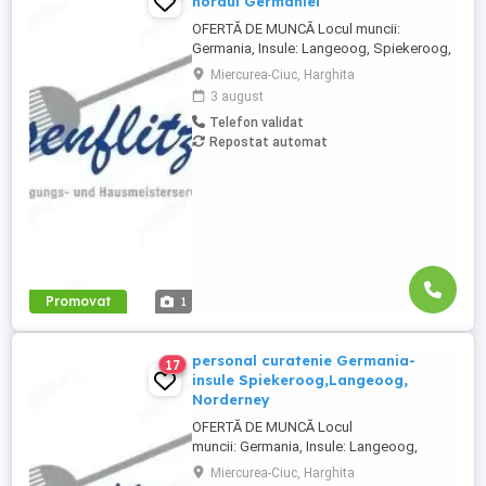
nordul Germaniei
OFERTĂ DE MUNCĂ Locul muncii:
Germania, Insule: Langeoog, Spiekeroog,
Norderney Besenflitzer GmbH este o firmă
Miercurea-Ciuc, Harghita
specializată în curățarea locuințelor, dar și
3 august
a altor facilități, cum ar fi școli, gări,
Telefon validat
toalete municipale sau întreținerea și
Repostat automat
curățarea toaletelor . Cerințe: Abilitatea de
a circula cu ...
Promovat
1
personal curatenie Germania-
17
insule Spiekeroog,Langeoog,
Norderney
OFERTĂ DE MUNCĂ Locul
muncii: Germania, Insule: Langeoog,
Spiekeroog, Norderney Besenflitzer
Miercurea-Ciuc, Harghita
GmbH este o firmă specializată în