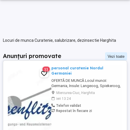
Locuri de munca Curatenie, salubrizare, dezinsectie Harghita
Anunțuri promovate
Vezi toate
personal curatenie Nordul
11
Germaniei
OFERTĂ DE MUNCĂ Locul muncii:
Germania, Insule: Langeoog, Spiekeroog,
Norderney Besenflitzer GmbH este o firmă
Miercurea-Ciuc, Harghita
specializată în curățarea locuințelor, dar și
ieri 13:24
a altor facilități, cum ar fi școli, gări,
Telefon validat
toalete municipale sau întreținerea și
Repostat în fiecare zi
curățarea toaletelor . Cerințe: Abilitatea de
a circula cu ...