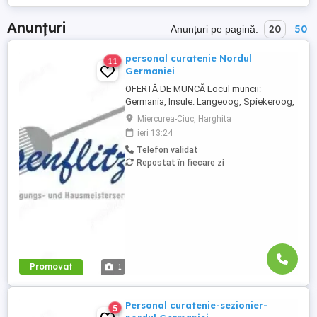
Anunțuri
20
50
Anunțuri pe pagină:
personal curatenie Nordul
11
Germaniei
OFERTĂ DE MUNCĂ Locul muncii:
Germania, Insule: Langeoog, Spiekeroog,
Norderney Besenflitzer GmbH este o firmă
Miercurea-Ciuc, Harghita
specializată în curățarea locuințelor, dar și
ieri 13:24
a altor facilități, cum ar fi școli, gări,
Telefon validat
toalete municipale sau întreținerea și
Repostat în fiecare zi
curățarea toaletelor . Cerințe: Abilitatea de
a circula cu ...
Promovat
1
Personal curatenie-sezionier-
5