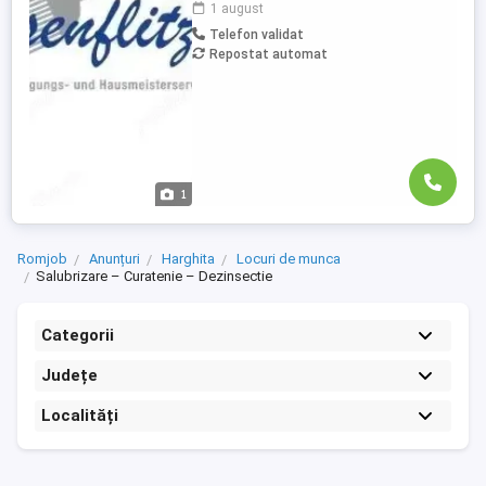
1 august
curățarea locuințelor, dar și a altor
Telefon validat
facilități, cum ar fi școli, gări, toalete
Repostat automat
municipale sau întreținerea și curățarea
toaletelor . Cerințe: Abilitatea de a circula
...
1
Romjob
Anunțuri
Harghita
Locuri de munca
Salubrizare – Curatenie – Dezinsectie
Categorii
Județe
Localități