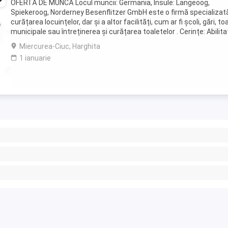
OFERTĂ DE MUNCĂ Locul muncii: Germania, Insule: Langeoog,
Spiekeroog, Norderney Besenflitzer GmbH este o firmă specializată
curățarea locuințelor, dar și a altor facilități, cum ar fi școli, gări, to
municipale sau întreținerea și curățarea toaletelor . Cerințe: Abilit
de a circula cu ...
Miercurea-Ciuc, Harghita
1 ianuarie