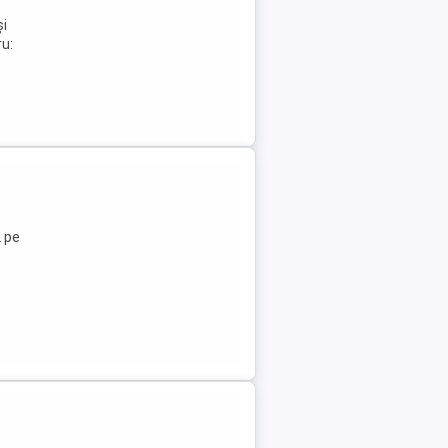
și
ru:
2 pe