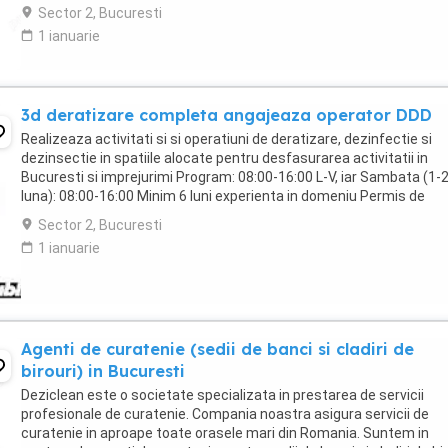
Full-time sau part-time ...
Sector 2, Bucuresti
1 ianuarie
3d deratizare completa angajeaza operator DDD
Realizeaza activitati si si operatiuni de deratizare, dezinfectie si
dezinsectie in spatiile alocate pentru desfasurarea activitatii in
Bucuresti si imprejurimi Program: 08:00-16:00 L-V, iar Sambata (1-
luna): 08:00-16:00 Minim 6 luni experienta in domeniu Permis de
conducere categoria B obligatoriu Masina ...
Sector 2, Bucuresti
1 ianuarie
Agenti de curatenie (sedii de banci si cladiri de
birouri) in Bucuresti
Deziclean este o societate specializata in prestarea de servicii
profesionale de curatenie. Compania noastra asigura servicii de
curatenie in aproape toate orasele mari din Romania. Suntem in