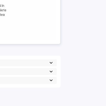
 în
alete
atea