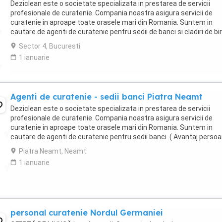
Deziclean este o societate specializata in prestarea de servicii
profesionale de curatenie. Compania noastra asigura servicii de
curatenie in aproape toate orasele mari din Romania. Suntem in
cautare de agenti de curatenie pentru sedii de banci si cladiri de bir
in Bucuresti. Program atat part-time, ...
Sector 4, Bucuresti
1 ianuarie
Agenti de curatenie - sedii banci Piatra Neamt
Deziclean este o societate specializata in prestarea de servicii
profesionale de curatenie. Compania noastra asigura servicii de
curatenie in aproape toate orasele mari din Romania. Suntem in
cautare de agenti de curatenie pentru sedii banci .( Avantaj perso
pensionare sau care mai lucreaza in alta ...
Piatra Neamt, Neamt
1 ianuarie
personal curatenie Nordul Germaniei