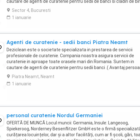
cautare de agenti de curatenie pentru sedii de banci si cladiri de bir
in Bucuresti. Program atat part-time, ...
Sector 4, Bucuresti
1 ianuarie
Agenti de curatenie - sedii banci Piatra Neamt
Deziclean este o societate specializata in prestarea de servicii
profesionale de curatenie. Compania noastra asigura servicii de
curatenie in aproape toate orasele mari din Romania. Suntem in
cautare de agenti de curatenie pentru sedii banci .( Avantaj perso
pensionare sau care mai lucreaza in alta ...
Piatra Neamt, Neamt
1 ianuarie
personal curatenie Nordul Germaniei
OFERTĂ DE MUNCĂ Locul muncii: Germania, Insule: Langeoog,
Spiekeroog, Norderney Besenflitzer GmbH este o firmă specializată
curățarea locuințelor, dar și a altor facilități, cum ar fi școli, gări, to