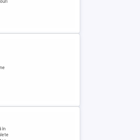
ouri
ane
 în
alete