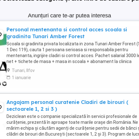
Anunțuri care te-ar putea interesa
Personal mentenanta si control acces scoala si
gradinita Tunari Amber Forest
Scoala si gradinita privata localizata in zona Tunari Amber Forest (
1 Dec 119), cauta 1 persoana serioasa si responsabila pentru
mentenanta, ingrijire cladiri si control acces. Pachet salarial 3000 l
net + tichete de masa + masa in scoala + abonament la clinica
medicala. **Responsabilități principale:** * ...
Tunari, Ilfov
1 ianuarie
Angajam personal curatenie Cladiri de birouri (
sectoarele 1, 2 si 3 )
Deziclean este o companie specializată în servicii profesionale de
curățenie, prezentă în aproape toate marile orașe din România. Ne
mărim echipa și căutăm agenți de curățenie pentru sedii de bănci 
clădiri de birouri din București (sectoarele 1, 2 și 3). Program de luc