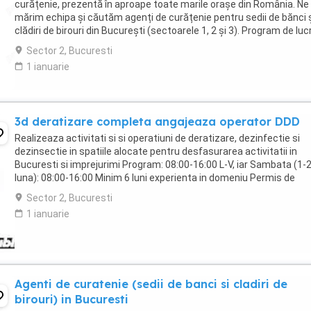
curățenie, prezentă în aproape toate marile orașe din România. Ne
mărim echipa și căutăm agenți de curățenie pentru sedii de bănci 
clădiri de birouri din București (sectoarele 1, 2 și 3). Program de luc
Full-time sau part-time ...
Sector 2, Bucuresti
1 ianuarie
3d deratizare completa angajeaza operator DDD
Realizeaza activitati si si operatiuni de deratizare, dezinfectie si
dezinsectie in spatiile alocate pentru desfasurarea activitatii in
Bucuresti si imprejurimi Program: 08:00-16:00 L-V, iar Sambata (1-
luna): 08:00-16:00 Minim 6 luni experienta in domeniu Permis de
conducere categoria B obligatoriu Masina ...
Sector 2, Bucuresti
1 ianuarie
Agenti de curatenie (sedii de banci si cladiri de
birouri) in Bucuresti