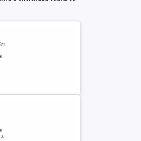
Str.
ei
și
ru: