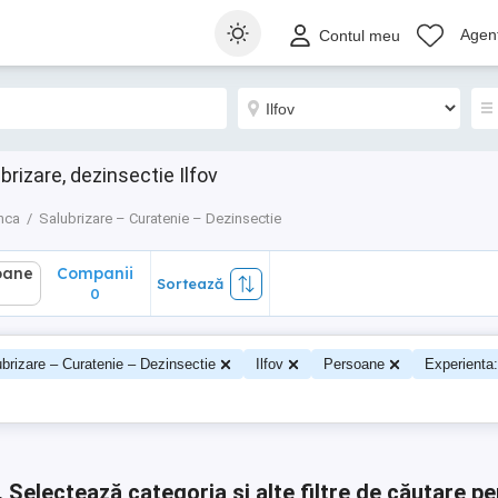
ane
Companii
Sortează
Agenț
Contul meu
0
rizare, dezinsectie Ilfov
nca
Salubrizare – Curatenie – Dezinsectie
oane
Companii
Sortează
0
0
brizare – Curatenie – Dezinsectie
Ilfov
Persoane
Experienta:
.
Selectează categoria și alte filtre de căutare pe