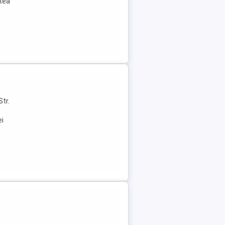
atea
Str.
ei