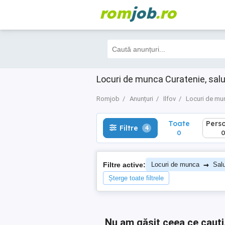
rom
job
.ro
Toate
Perso
Filtre
4
0
0
Locuri de munca Curatenie, salub
Romjob
Anunțuri
Ilfov
Locuri de mu
Toate
Pers
Filtre
4
0
→
Filtre active:
Locuri de munca
Salu
Șterge toate filtrele
Nu am găsit ceea ce cauți