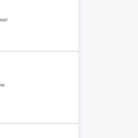
ouri
ane