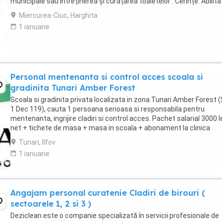
municipale sau întreținerea și curățarea toaletelor . Cerințe: Abilit
de a circula cu ...
Miercurea-Ciuc, Harghita
1 ianuarie
Personal mentenanta si control acces scoala si
gradinita Tunari Amber Forest
Scoala si gradinita privata localizata in zona Tunari Amber Forest (
1 Dec 119), cauta 1 persoana serioasa si responsabila pentru
mentenanta, ingrijire cladiri si control acces. Pachet salarial 3000 l
net + tichete de masa + masa in scoala + abonament la clinica
medicala. **Responsabilități principale:** * ...
Tunari, Ilfov
1 ianuarie
Angajam personal curatenie Cladiri de birouri (
sectoarele 1, 2 si 3 )
Deziclean este o companie specializată în servicii profesionale de