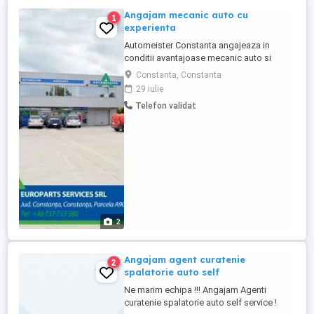
Angajam mecanic auto cu
1
experienta
Automeister Constanta angajeaza in
conditii avantajoase mecanic auto si
tinichigiu auto, cu experienta,Relatii la
Constanta, Constanta
telefon
29 iulie
Telefon validat
2
Angajam agent curatenie
2
spalatorie auto self
Ne marim echipa !!! Angajam Agenti
curatenie spalatorie auto self service !