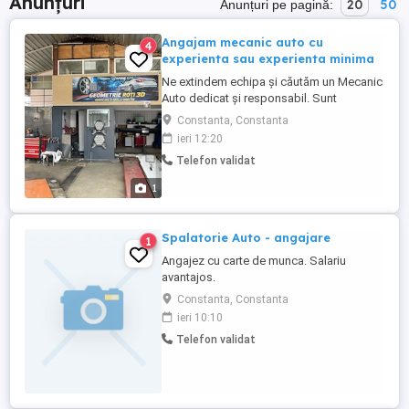
Anunțuri
20
50
Anunțuri pe pagină:
Angajam mecanic auto cu
4
experienta sau experienta minima
Ne extindem echipa și căutăm un Mecanic
Auto dedicat și responsabil. Sunt
bineveniți atât candidații cu experiență
Constanta, Constanta
solidă în domeniu, cât și cei aflați la
ieri 12:20
început de carieră, care dețin cunoștințe
Telefon validat
de bază și își doresc să învețe și să se
dezvolte profesional. Cerințe: Cunoștințe
1
de mecanică auto; Seriozitate, ...
Spalatorie Auto - angajare
1
Angajez cu carte de munca. Salariu
avantajos.
Constanta, Constanta
ieri 10:10
Telefon validat