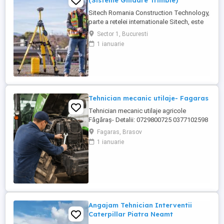
(Sisteme Ghidare Trimble)
Sitech Romania Construction Technology,
parte a retelei internationale Sitech, este
unicul dealer Trimble pentru sisteme de
Sector 1, Bucuresti
ghidare automata a utilajelor de
1 ianuarie
constructii si topografie de santier, pe
teritoriul Romaniei si al Republicii
Moldova. Suntem in cautarea unui ...
Tehnician mecanic utilaje- Fagaras
Tehnician mecanic utilaje agricole
Făgăraș- Detalii: 0729800725 0377102598
Locație: Făgăraș, județul Brașov Program:
Fagaras, Brasov
Luni Vineri, 08:00 17:00 Despre rol Căutăm
1 ianuarie
un tehnician pentru utilaje agricole,
pasionat de mecanică grea, care să se
alăture unei echipe internaționale de
service. Vei lucra ...
Angajam Tehnician Interventii
Caterpillar Piatra Neamt