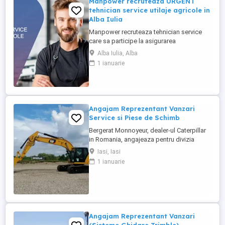
Manpower recruteaza URGENT
tehnician service utilaje agricole in
Alba Iulia
Manpower recruteaza tehnician service
care sa participe la asigurarea
mentenantei, diagnosticarii si repararii
Alba Iulia, Alba
utilajelor agricole (ex: tractoare, combine),
1 ianuarie
astfel incat acestea sa functioneze la
parametri optimi in teren. Responsabilitati
principale: - Efectueaza diagnoza tehnica
(mecanica, electrica, ...
Angajam Reprezentant Vanzari
Service si Piese de Schimb
Bergerat Monnoyeur, dealer-ul Caterpillar
in Romania, angajeaza pentru divizia
Eneria (motoare si generatoare) -
Iasi, Iasi
Reprezentant Vanzari Service pentru zona
1 ianuarie
Moldova. Studii superioare finalizate în
domeniul electro-mecanic; Experiență în
vânzări tehnice de minim 3 ani, ...
Angajam Reprezentant Vanzari