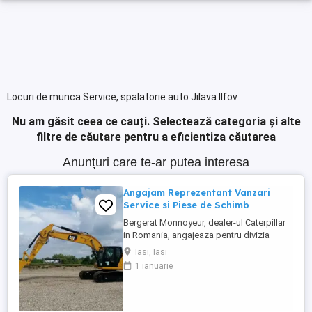
Locuri de munca Service, spalatorie auto Jilava Ilfov
Nu am găsit ceea ce cauți.
Selectează categoria și alte
filtre de căutare pentru a eficientiza căutarea
Anunțuri care te-ar putea interesa
Angajam Reprezentant Vanzari
Service si Piese de Schimb
Bergerat Monnoyeur, dealer-ul Caterpillar
in Romania, angajeaza pentru divizia
Eneria (motoare si generatoare) -
Iasi, Iasi
Reprezentant Vanzari Service pentru zona
1 ianuarie
Moldova. Studii superioare finalizate în
domeniul electro-mecanic; Experiență în
vânzări tehnice de minim 3 ani, ...