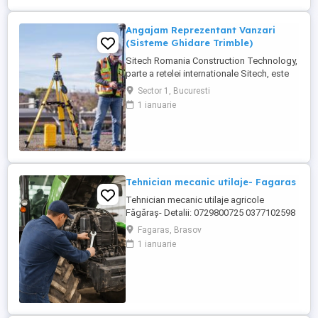
Angajam Reprezentant Vanzari
(Sisteme Ghidare Trimble)
Sitech Romania Construction Technology,
parte a retelei internationale Sitech, este
unicul dealer Trimble pentru sisteme de
Sector 1, Bucuresti
ghidare automata a utilajelor de
1 ianuarie
constructii si topografie de santier, pe
teritoriul Romaniei si al Republicii
Moldova. Suntem in cautarea unui ...
Tehnician mecanic utilaje- Fagaras
Tehnician mecanic utilaje agricole
Făgăraș- Detalii: 0729800725 0377102598
Locație: Făgăraș, județul Brașov Program:
Fagaras, Brasov
Luni Vineri, 08:00 17:00 Despre rol Căutăm
1 ianuarie
un tehnician pentru utilaje agricole,
pasionat de mecanică grea, care să se
alăture unei echipe internaționale de
service. Vei lucra ...