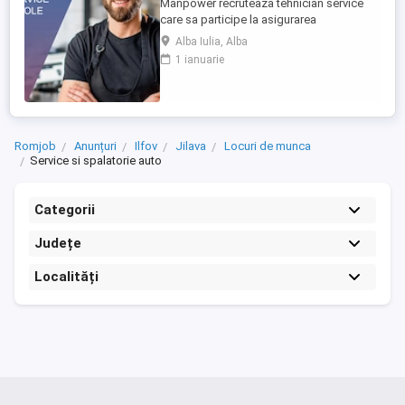
Manpower recruteaza tehnician service
care sa participe la asigurarea
mentenantei, diagnosticarii si repararii
Alba Iulia, Alba
utilajelor agricole (ex: tractoare, combine),
1 ianuarie
astfel incat acestea sa functioneze la
parametri optimi in teren. Responsabilitati
principale: - Efectueaza diagnoza tehnica
(mecanica, electrica, ...
Romjob
Anunțuri
Ilfov
Jilava
Locuri de munca
Service si spalatorie auto
Categorii
Județe
Localități