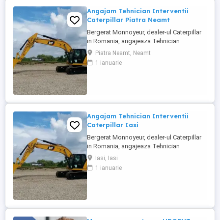
Angajam Tehnician Interventii
Caterpillar Piatra Neamt
Bergerat Monnoyeur, dealer-ul Caterpillar
in Romania, angajeaza Tehnician
Electromecanic pentru interventii pe teren.
Piatra Neamt, Neamt
Pozitiile sunt cadrul diviziei de utilaje
1 ianuarie
Caterpillar. Zona pentru care recrutam este
Piatra Neamt si zonele invecinate. Studii
medii tehnice de ...
Angajam Tehnician Interventii
Caterpillar Iasi
Bergerat Monnoyeur, dealer-ul Caterpillar
in Romania, angajeaza Tehnician
Electromecanic pentru interventii pe teren.
Iasi, Iasi
Pozitiile sunt cadrul diviziei de utilaje
1 ianuarie
Caterpillar sau in cadrul diviziei de
motoare si generatoare. Zona pentru care
recrutam poate fi in orasele ...