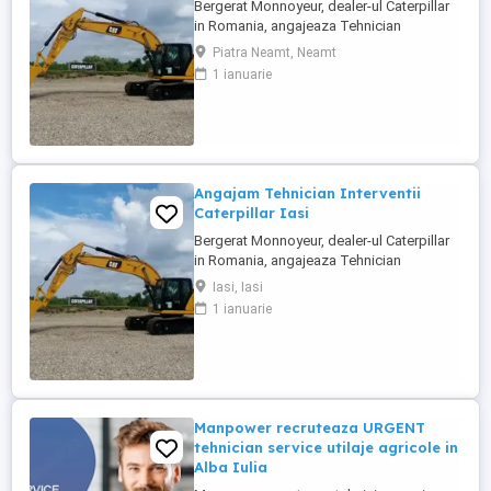
Bergerat Monnoyeur, dealer-ul Caterpillar
in Romania, angajeaza Tehnician
Electromecanic pentru interventii pe teren.
Piatra Neamt, Neamt
Pozitiile sunt cadrul diviziei de utilaje
1 ianuarie
Caterpillar. Zona pentru care recrutam este
Piatra Neamt si zonele invecinate. Studii
medii tehnice de ...
Angajam Tehnician Interventii
Caterpillar Iasi
Bergerat Monnoyeur, dealer-ul Caterpillar
in Romania, angajeaza Tehnician
Electromecanic pentru interventii pe teren.
Iasi, Iasi
Pozitiile sunt cadrul diviziei de utilaje
1 ianuarie
Caterpillar sau in cadrul diviziei de
motoare si generatoare. Zona pentru care
recrutam poate fi in orasele ...
Manpower recruteaza URGENT
tehnician service utilaje agricole in
Alba Iulia