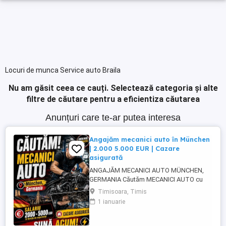
Locuri de munca Service auto Braila
Nu am găsit ceea ce cauți.
Selectează categoria și alte
filtre de căutare pentru a eficientiza căutarea
Anunțuri care te-ar putea interesa
Angajăm mecanici auto în München
| 2.000 5.000 EUR | Cazare
asigurată
ANGAJĂM MECANICI AUTO MÜNCHEN,
GERMANIA Căutăm MECANICI AUTO cu
experiență pentru activitate în München,
Timisoara, Timis
Germania. SALARIU: între 2.000 și 5.000
1 ianuarie
EUR, în funcție de experiență și nivelul de
pregătire. CAZARE ASIGURATĂ Căutăm
persoane serioase, responsabile și cu