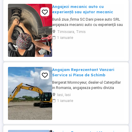
Angajezi mecanic auto cu
experiență sau ajutor mecanic
Bună ziua ,firma SC Dani piese auto SRL
anjajeaza mecanic auto cu experiență sau
ajutor mecanic punctul de lucru situat pe
Timisoara, Timis
calea sagului 157
1 ianuarie
Angajam Reprezentant Vanzari
Service si Piese de Schimb
Bergerat Monnoyeur, dealer-ul Caterpillar
in Romania, angajeaza pentru divizia
Eneria (motoare si generatoare) -
Iasi, Iasi
Reprezentant Vanzari Service pentru zona
1 ianuarie
Moldova. Studii superioare finalizate în
domeniul electro-mecanic; Experiență în
vânzări tehnice de minim 3 ani, ...