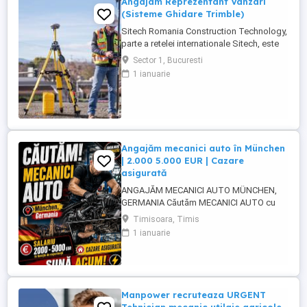
Angajam Reprezentant Vanzari
(Sisteme Ghidare Trimble)
Sitech Romania Construction Technology,
parte a retelei internationale Sitech, este
unicul dealer Trimble pentru sisteme de
Sector 1, Bucuresti
ghidare automata a utilajelor de
1 ianuarie
constructii si topografie de santier, pe
teritoriul Romaniei si al Republicii
Moldova. Suntem in cautarea unui ...
Angajăm mecanici auto în München
| 2.000 5.000 EUR | Cazare
asigurată
ANGAJĂM MECANICI AUTO MÜNCHEN,
GERMANIA Căutăm MECANICI AUTO cu
experiență pentru activitate în München,
Timisoara, Timis
Germania. SALARIU: între 2.000 și 5.000
1 ianuarie
EUR, în funcție de experiență și nivelul de
pregătire. CAZARE ASIGURATĂ Căutăm
persoane serioase, responsabile și cu
experiență în domeniul mecanicii ...
Manpower recruteaza URGENT