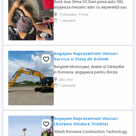
Bună ziua ,firma SC Dani piese auto SRL
anjajeaza mecanic auto cu experiență sau
ajutor mecanic punctul de lucru situat pe
Timisoara, Timis
calea sagului 157
1 ianuarie
Angajam Reprezentant Vanzari
Service si Piese de Schimb
Bergerat Monnoyeur, dealer-ul Caterpillar
in Romania, angajeaza pentru divizia
Eneria (motoare si generatoare) -
Iasi, Iasi
Reprezentant Vanzari Service pentru zona
1 ianuarie
Moldova. Studii superioare finalizate în
domeniul electro-mecanic; Experiență în
vânzări tehnice de minim 3 ani, ...
Angajam Reprezentant Vanzari
(Sisteme Ghidare Trimble)
Sitech Romania Construction Technology,