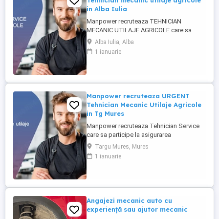
Tehnician mecanic utilaje agricole
in Alba Iulia
Manpower recruteaza TEHNICIAN
MECANIC UTILAJE AGRICOLE care sa
participe la asigurarea mentenantei,
Alba Iulia, Alba
diagnosticarii si repararii utilajelor agricole
1 ianuarie
(ex: tractoare, combine), astfel incat
acestea sa functioneze la parametri
optimi in teren. Responsabilitati
principale: - Efectueaza diagnoza tehnica
...
Manpower recruteaza URGENT
Tehnician Mecanic Utilaje Agricole
in Tg Mures
Manpower recruteaza Tehnician Service
care sa participe la asigurarea
mentenantei, diagnosticarii si repararii
Targu Mures, Mures
utilajelor agricole (ex: tractoare, combine),
1 ianuarie
astfel incat acestea sa functioneze la
parametri optimi in teren. Responsabilitati
principale: - Efectueaza diagnoza tehnica
(mecanica, electrica, ...
Angajezi mecanic auto cu
experiență sau ajutor mecanic