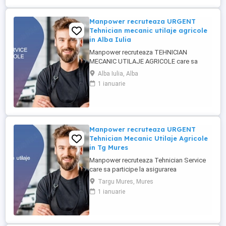
experiență în domeniul mecanicii ...
Manpower recruteaza URGENT
Tehnician mecanic utilaje agricole
in Alba Iulia
Manpower recruteaza TEHNICIAN
MECANIC UTILAJE AGRICOLE care sa
participe la asigurarea mentenantei,
Alba Iulia, Alba
diagnosticarii si repararii utilajelor agricole
1 ianuarie
(ex: tractoare, combine), astfel incat
acestea sa functioneze la parametri
optimi in teren. Responsabilitati
principale: - Efectueaza diagnoza tehnica
...
Manpower recruteaza URGENT
Tehnician Mecanic Utilaje Agricole
in Tg Mures
Manpower recruteaza Tehnician Service
care sa participe la asigurarea
mentenantei, diagnosticarii si repararii
Targu Mures, Mures
utilajelor agricole (ex: tractoare, combine),
1 ianuarie
astfel incat acestea sa functioneze la
parametri optimi in teren. Responsabilitati
principale: - Efectueaza diagnoza tehnica
(mecanica, electrica, ...