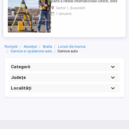
parte a retelei internationale Sitech, este
unicul dealer Trimble pentru sisteme de
Sector 1, Bucuresti
ghidare automata a utilajelor de
1 ianuarie
constructii si topografie de santier, pe
teritoriul Romaniei si al Republicii
Moldova. Suntem in cautarea unui ...
Romjob
Anunțuri
Braila
Locuri de munca
Service si spalatorie auto
Service auto
Categorii
Județe
Localități