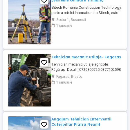
(Sisteme Ghidare Trimble)
Sitech Romania Construction Technology,
parte a retelei internationale Sitech, este
unicul dealer Trimble pentru sisteme de
Sector 1, Bucuresti
ghidare automata a utilajelor de
1 ianuarie
constructii si topografie de santier, pe
teritoriul Romaniei si al Republicii
Moldova. Suntem in cautarea unui ...
Tehnician mecanic utilaje- Fagaras
Tehnician mecanic utilaje agricole
Făgăraș- Detalii: 0729800725 0377102598
Locație: Făgăraș, județul Brașov Program:
Fagaras, Brasov
Luni Vineri, 08:00 17:00 Despre rol Căutăm
1 ianuarie
un tehnician pentru utilaje agricole,
pasionat de mecanică grea, care să se
alăture unei echipe internaționale de
service. Vei lucra ...
Angajam Tehnician Interventii
Caterpillar Piatra Neamt