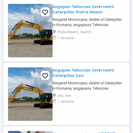
Angajam Tehnician Interventii
Caterpillar Piatra Neamt
Bergerat Monnoyeur, dealer-ul Caterpillar
in Romania, angajeaza Tehnician
Electromecanic pentru interventii pe teren.
Piatra Neamt, Neamt
Pozitiile sunt cadrul diviziei de utilaje
1 ianuarie
Caterpillar. Zona pentru care recrutam este
Piatra Neamt si zonele invecinate. Studii
medii tehnice de ...
Angajam Tehnician Interventii
Caterpillar Iasi
Bergerat Monnoyeur, dealer-ul Caterpillar
in Romania, angajeaza Tehnician
Electromecanic pentru interventii pe teren.
Iasi, Iasi
Pozitiile sunt cadrul diviziei de utilaje
1 ianuarie
Caterpillar sau in cadrul diviziei de
motoare si generatoare. Zona pentru care
recrutam poate fi in orasele ...