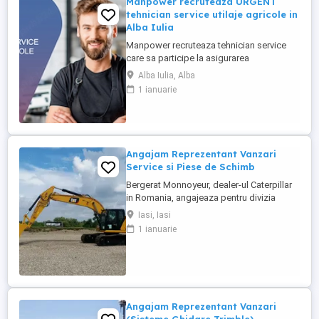
Manpower recruteaza URGENT
tehnician service utilaje agricole in
Alba Iulia
Manpower recruteaza tehnician service
care sa participe la asigurarea
mentenantei, diagnosticarii si repararii
Alba Iulia, Alba
utilajelor agricole (ex: tractoare, combine),
1 ianuarie
astfel incat acestea sa functioneze la
parametri optimi in teren. Responsabilitati
principale: - Efectueaza diagnoza tehnica
(mecanica, electrica, ...
Angajam Reprezentant Vanzari
Service si Piese de Schimb
Bergerat Monnoyeur, dealer-ul Caterpillar
in Romania, angajeaza pentru divizia
Eneria (motoare si generatoare) -
Iasi, Iasi
Reprezentant Vanzari Service pentru zona
1 ianuarie
Moldova. Studii superioare finalizate în
domeniul electro-mecanic; Experiență în
vânzări tehnice de minim 3 ani, ...
Angajam Reprezentant Vanzari