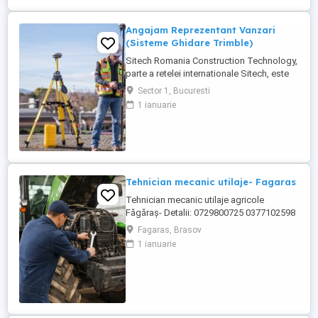
Angajam Reprezentant Vanzari
(Sisteme Ghidare Trimble)
Sitech Romania Construction Technology,
parte a retelei internationale Sitech, este
unicul dealer Trimble pentru sisteme de
Sector 1, Bucuresti
ghidare automata a utilajelor de
1 ianuarie
constructii si topografie de santier, pe
teritoriul Romaniei si al Republicii
Moldova. Suntem in cautarea unui ...
Tehnician mecanic utilaje- Fagaras
Tehnician mecanic utilaje agricole
Făgăraș- Detalii: 0729800725 0377102598
Locație: Făgăraș, județul Brașov Program:
Fagaras, Brasov
Luni Vineri, 08:00 17:00 Despre rol Căutăm
1 ianuarie
un tehnician pentru utilaje agricole,
pasionat de mecanică grea, care să se
alăture unei echipe internaționale de
service. Vei lucra ...