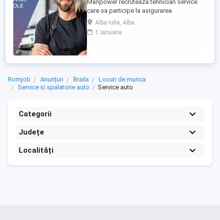
Manpower recruteaza tehnician service
care sa participe la asigurarea
mentenantei, diagnosticarii si repararii
Alba Iulia, Alba
utilajelor agricole (ex: tractoare, combine),
1 ianuarie
astfel incat acestea sa functioneze la
parametri optimi in teren. Responsabilitati
principale: - Efectueaza diagnoza tehnica
(mecanica, electrica, ...
Romjob
Anunțuri
Braila
Locuri de munca
Service si spalatorie auto
Service auto
Categorii
Județe
Localități