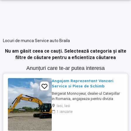
Locuri de munca Service auto Braila
Nu am găsit ceea ce cauți.
Selectează categoria și alte
filtre de căutare pentru a eficientiza căutarea
Anunțuri care te-ar putea interesa
Angajam Reprezentant Vanzari
Service si Piese de Schimb
Bergerat Monnoyeur, dealer-ul Caterpillar
in Romania, angajeaza pentru divizia
Eneria (motoare si generatoare) -
Iasi, Iasi
Reprezentant Vanzari Service pentru zona
1 ianuarie
Moldova. Studii superioare finalizate în
domeniul electro-mecanic; Experiență în
vânzări tehnice de minim 3 ani, ...