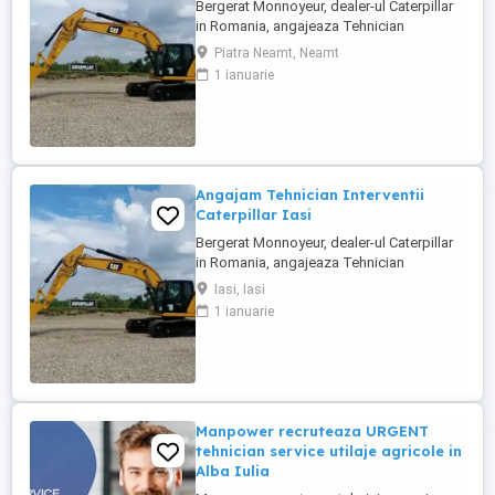
Bergerat Monnoyeur, dealer-ul Caterpillar
in Romania, angajeaza Tehnician
Electromecanic pentru interventii pe teren.
Piatra Neamt, Neamt
Pozitiile sunt cadrul diviziei de utilaje
1 ianuarie
Caterpillar. Zona pentru care recrutam este
Piatra Neamt si zonele invecinate. Studii
medii tehnice de ...
Angajam Tehnician Interventii
Caterpillar Iasi
Bergerat Monnoyeur, dealer-ul Caterpillar
in Romania, angajeaza Tehnician
Electromecanic pentru interventii pe teren.
Iasi, Iasi
Pozitiile sunt cadrul diviziei de utilaje
1 ianuarie
Caterpillar sau in cadrul diviziei de
motoare si generatoare. Zona pentru care
recrutam poate fi in orasele ...
Manpower recruteaza URGENT
tehnician service utilaje agricole in
Alba Iulia