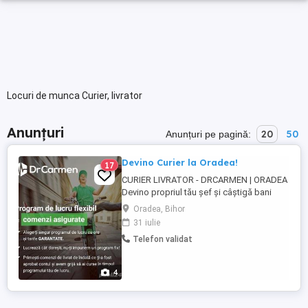
Locuri de munca Curier, livrator
Anunțuri
20
50
Anunțuri pe pagină:
Devino Curier la Oradea!
17
CURIER LIVRATOR - DRCARMEN | ORADEA
Devino propriul tău șef și câștigă bani
livrând comenzi gata pregătite! Salut! Noi
Oradea, Bihor
suntem DRCARMEN.COM, o echipă
31 iulie
dinamică din Cluj care îți oferă șansa să
Telefon validat
obții venituri suplimentare rapid, flexibil și
fără stres. Vrei un job unde tu decizi când
lucrezi, cât câștigi ...
4