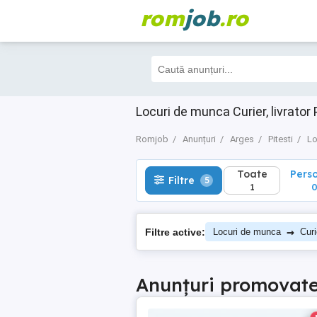
rom
job
.ro
Toate
Perso
Filtre
5
1
0
Locuri de munca Curier, livrator
Romjob
Anunțuri
Arges
Pitesti
Lo
Toate
Pers
Filtre
5
1
→
Filtre active:
Locuri de munca
Curi
Anunțuri promovat