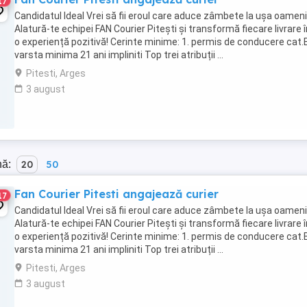
17
Candidatul Ideal Vrei să fii eroul care aduce zâmbete la ușa oameni
Alatură-te echipei FAN Courier Pitești și transformă fiecare livrare î
o experiență pozitivă! Cerinte minime: 1. permis de conducere cat.B
varsta minima 21 ani impliniti Top trei atribuții ...
Pitesti, Arges
3 august
nă:
20
50
Fan Courier Pitesti angajează curier
17
Candidatul Ideal Vrei să fii eroul care aduce zâmbete la ușa oameni
Alatură-te echipei FAN Courier Pitești și transformă fiecare livrare î
o experiență pozitivă! Cerinte minime: 1. permis de conducere cat.B
varsta minima 21 ani impliniti Top trei atribuții ...
Pitesti, Arges
3 august