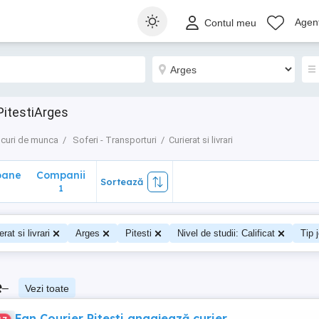
ane
Companii
Sortează
Agenț
Contul meu
1
 PitestiArges
curi de munca
Soferi - Transporturi
Curierat si livrari
oane
Companii
Sortează
0
1
erat si livrari
Arges
Pitesti
Nivel de studii: Calificat
Tip 
e
–
Vezi toate
Fan Courier Pitesti angajează curier