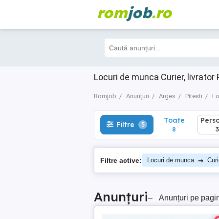
rom
job
.ro
Toate
Perso
Filtre
5
8
3
Locuri de munca Curier, livrator
Romjob
Anunțuri
Arges
Pitesti
Lo
Toate
Pers
Filtre
5
8
3
→
Filtre active:
Locuri de munca
Curi
Anunțuri
–
Anunțuri pe pagi