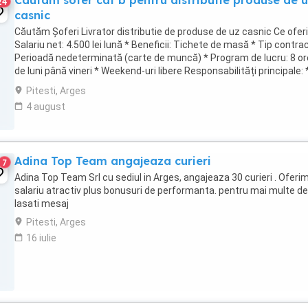
Cautam sofer cat b pentru distributie produse de 
24
casnic
Căutăm Șoferi Livrator distributie de produse de uz casnic Ce ofer
Salariu net: 4.500 lei lună * Beneficii: Tichete de masă * Tip contrac
Perioadă nedeterminată (carte de muncă) * Program de lucru: 8 ore
de luni până vineri * Weekend-uri libere Responsabilități principale: 
Transportul ...
Pitesti, Arges
4 august
Adina Top Team angajeaza curieri
7
Adina Top Team Srl cu sediul in Arges, angajeaza 30 curieri . Oferi
salariu atractiv plus bonusuri de performanta. pentru mai multe det
lasati mesaj
Pitesti, Arges
16 iulie