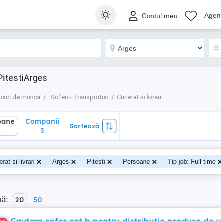
ane
Companii
Sortează
Agenț
Contul meu
5
 PitestiArges
curi de munca
Soferi - Transporturi
Curierat si livrari
oane
Companii
Sortează
5
erat si livrari
Arges
Pitesti
Persoane
Tip job: Full time
nă:
20
50