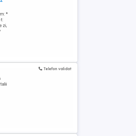
uz
im: *
t:
 zi,
*
Telefon validat
m
alii