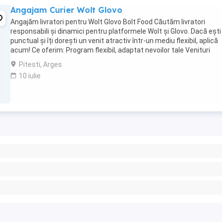
Angajam Curier Wolt Glovo
Angajăm livratori pentru Wolt Glovo Bolt Food Căutăm livratori
responsabili și dinamici pentru platformele Wolt și Glovo. Dacă ești
punctual și îți dorești un venit atractiv într-un mediu flexibil, aplică
acum! Ce oferim: Program flexibil, adaptat nevoilor tale Venituri
competitive: 3.000 - 8.000 ...
Pitesti, Arges
10 iulie