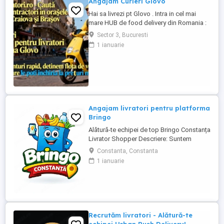
Angajam Curieri Glovo
Hai sa livrezi pt Glovo . Intra in cel mai
mare HUB de food delivery din Romania :
cautamlivratori.ro comision 10 % sau 3,5 %
Sector 3, Bucuresti
pt PFA sau SRL Detinem Flota de vehicule
1 ianuarie
propie , service Oferim suport real. Te
ajutam sa iti optimizezi profiturile .
Angajam livratori pentru platforma
Bringo
Alătură-te echipei de top Bringo Constanța
Livrator Shopper Descriere: Suntem
echipa de top Bringo din Constanța,
Constanta, Constanta
fruntași la număr de comenzi, target-uri
1 ianuarie
atinse și tips-uri primite de la clienți. Acum
căutăm livratori shopperi care vor să
crească alături de noi. La noi, veniturile
cresc odată cu ...
Recrutăm livratori - Alătură-te