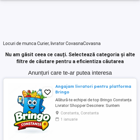
Locuri de munca Curier, livrator CovasnaCovasna
Nu am găsit ceea ce cauți.
Selectează categoria și alte
filtre de căutare pentru a eficientiza căutarea
Anunțuri care te-ar putea interesa
Angajam livratori pentru platforma
Bringo
Alătură-te echipei de top Bringo Constanța
Livrator Shopper Descriere: Suntem
echipa de top Bringo din Constanța,
Constanta, Constanta
fruntași la număr de comenzi, target-uri
1 ianuarie
atinse și tips-uri primite de la clienți. Acum
căutăm livratori shopperi care vor să
crească alături de noi. La noi, veniturile
cresc odată cu ...