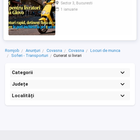
cautamlivratori.ro comision 10 % sau 3,5 %
Sector 3, Bucuresti
pt PFA sau SRL Detinem Flota de vehicule
1 ianuarie
propie , service Oferim suport real. Te
ajutam sa iti optimizezi profiturile .
Romjob
Anunțuri
Covasna
Covasna
Locuri de munca
Soferi - Transporturi
Curierat si livrari
Categorii
Județe
Localități