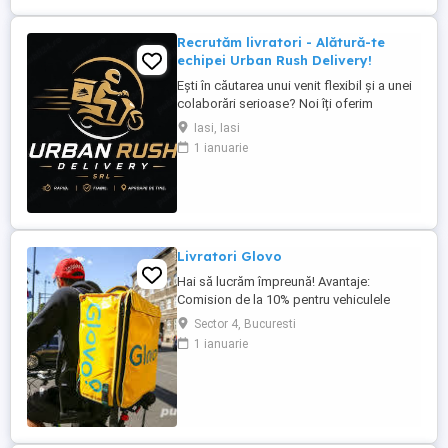
Recrutăm livratori - Alătură-te
echipei Urban Rush Delivery!
Ești în căutarea unui venit flexibil și a unei
colaborări serioase? Noi îți oferim
posibilitatea să livrezi prin cele mai mari
Iasi, Iasi
platforme de livrare din România, într-un
1 ianuarie
mediu profesionist și transparent. Ce îți
oferim: Comision atractiv și transparent
Plată rapidă și la timp Program flexibil ...
Livratori Glovo
Hai să lucrăm împreună! Avantaje:
Comision de la 10% pentru vehiculele
închiriate de la noi. Flotă de vehicule
Sector 4, Bucuresti
pregătite pentru închiriere: biciclete
1 ianuarie
electrice și scutere. Comenzi constante și
plăți rapide. Colaborare stabilă și
transparentă. Sună acum la 0771 199 273
sau scrie-ne la cautamlivratori.ro ...