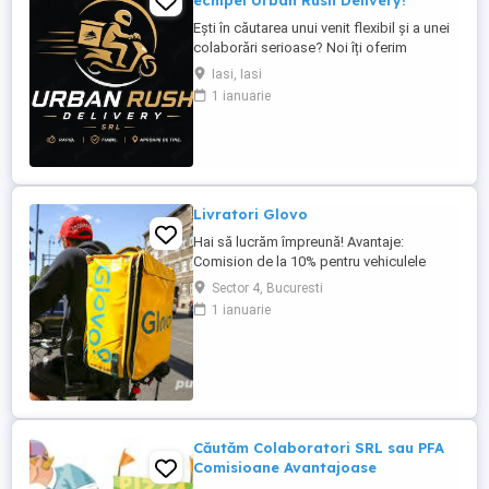
echipei Urban Rush Delivery!
Ești în căutarea unui venit flexibil și a unei
colaborări serioase? Noi îți oferim
posibilitatea să livrezi prin cele mai mari
Iasi, Iasi
platforme de livrare din România, într-un
1 ianuarie
mediu profesionist și transparent. Ce îți
oferim: Comision atractiv și transparent
Plată rapidă și la timp Program flexibil ...
Livratori Glovo
Hai să lucrăm împreună! Avantaje:
Comision de la 10% pentru vehiculele
închiriate de la noi. Flotă de vehicule
Sector 4, Bucuresti
pregătite pentru închiriere: biciclete
1 ianuarie
electrice și scutere. Comenzi constante și
plăți rapide. Colaborare stabilă și
transparentă. Sună acum la 0771 199 273
sau scrie-ne la cautamlivratori.ro ...
Căutăm Colaboratori SRL sau PFA
Comisioane Avantajoase