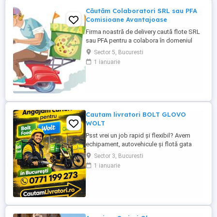
Căutăm Colaboratori SRL sau PFA
Comisioane Avantajoase
Firma noastră de delivery caută flote SRL
sau PFA pentru a colabora în domeniul
livrărilor. Oferim comisioane atractive
Sector 5, Bucuresti
începând de la 3,5%, în funcție de
1 ianuarie
performanță. De asemenea, punem la
dispoziție scutere și biciclete asistate
electric de închiriat, cu prețuri începând de
la 200 lei saptamana, pentru ...
Cautam livratori BOLT GLOVO
WOLT
Psst vrei un job rapid și flexibil? Avem
echipament, autovehicule și flotă gata
pentru angajare imediată. Prin
Sector 3, Bucuresti
cautamlivratori.ro poți lucra pe: Bolt Food
1 ianuarie
Wolt Glovo Ce îți oferim: Scutere și
biciclete electrice Plăți la timp Program
flexibil lucrezi când vrei si cat vrei ( part-
time sau full-time) Suport ...