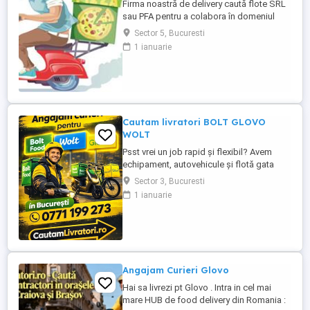
Firma noastră de delivery caută flote SRL
sau PFA pentru a colabora în domeniul
livrărilor. Oferim comisioane atractive
Sector 5, Bucuresti
începând de la 3,5%, în funcție de
1 ianuarie
performanță. De asemenea, punem la
dispoziție scutere și biciclete asistate
electric de închiriat, cu prețuri începând de
la 200 lei saptamana, pentru ...
Cautam livratori BOLT GLOVO
WOLT
Psst vrei un job rapid și flexibil? Avem
echipament, autovehicule și flotă gata
pentru angajare imediată. Prin
Sector 3, Bucuresti
cautamlivratori.ro poți lucra pe: Bolt Food
1 ianuarie
Wolt Glovo Ce îți oferim: Scutere și
biciclete electrice Plăți la timp Program
flexibil lucrezi când vrei si cat vrei ( part-
time sau full-time) Suport ...
Angajam Curieri Glovo
Hai sa livrezi pt Glovo . Intra in cel mai
mare HUB de food delivery din Romania :