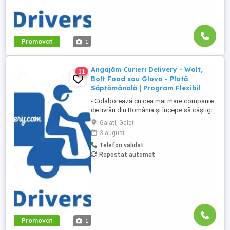
Promovat
1
Angajăm Curieri Delivery - Wolt,
11
Bolt Food sau Glovo - Plată
Săptămânală | Program Flexibil
- Colaborează cu cea mai mare companie
de livrări din România și începe să câștigi
rapid! - Cerințe: Minim 18 ani Mijloc de
Galati, Galati
transport propriu (mașină, scuter,
3 august
motocicletă sau bicicletă) Telefon mobil
Telefon validat
cu acces la internet - Ce oferim: Plată
Repostat automat
săptămânală, fără întârzieri Bonusuri
atractive ...
Promovat
1