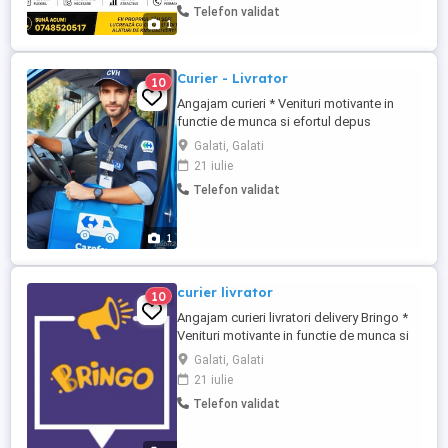
Telefon validat
Program flexibil lucrezi când dorești Plată
1
rapidă și transparentă Colaborare pe
termen lung ...
Curier - Livrator
10
Angajam curieri * Venituri motivante in
functie de munca si efortul depus
individual * Program flexibil in functie de
Galati, Galati
disponibilitatea dumneavoastra *
21 iulie
Instruire pentru folosirea aplicatiei *
Telefon validat
Discount la combustibil service *
Persoanele cu PFA activ vor avea întâietate
la colaborare angajare * ...
1
curier livrator
10
Angajam curieri livratori delivery Bringo *
Venituri motivante in functie de munca si
efortul depus individual * Program flexibil
Galati, Galati
in functie de disponibilitatea
21 iulie
dumneavoastra * Instruire pentru
Telefon validat
folosirea aplicatiei * Discount la
combustibil service * Persoanele care
dețin un PFA activ vor avea întâietate ...