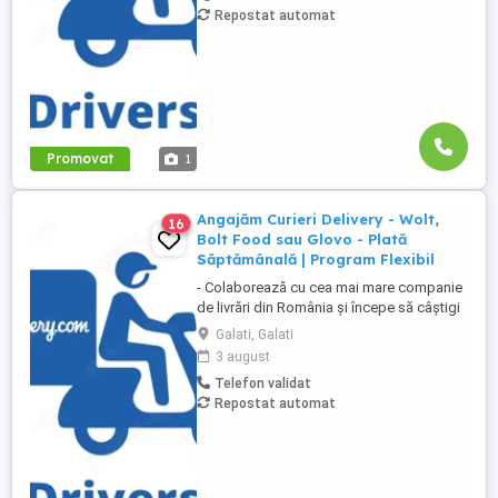
Repostat automat
săptămânală, fără întârzieri Bonusuri
atractive ...
Promovat
1
Angajăm Curieri Delivery - Wolt,
16
Bolt Food sau Glovo - Plată
Săptămânală | Program Flexibil
- Colaborează cu cea mai mare companie
de livrări din România și începe să câștigi
rapid! - Cerințe: Minim 18 ani Mijloc de
Galati, Galati
transport propriu (mașină, scuter,
3 august
motocicletă sau bicicletă) Telefon mobil
Telefon validat
cu acces la internet - Ce oferim: Plată
Repostat automat
săptămânală, fără întârzieri Bonusuri
atractive ...