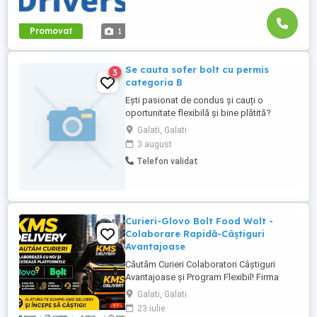
Promovat
1
Se cauta sofer bolt cu permis
3
categoria B
Ești pasionat de condus și cauți o
oportunitate flexibilă și bine plătită?
Alătură-te echipei noastre și transformă
Galati, Galati
condusul într-o sursă de venit sigură și
3 august
atractivă! Ce oferim: Salariu atractiv +
Telefon validat
bonusuri de performanță Program flexibil,
adaptat nevoilor tale Contract de muncă
colaborare în ...
Curieri-Glovo Bolt Food Wolt -
Colaborare Rapidă-Câștiguri
Avantajoase
Căutăm Curieri Colaboratori Câștiguri
Avantajoase și Program Flexibil! Firma
noastră își mărește echipa și caută
Galati, Galati
persoane serioase pentru activitatea de
23 iulie
livrare prin platforme de food delivery.