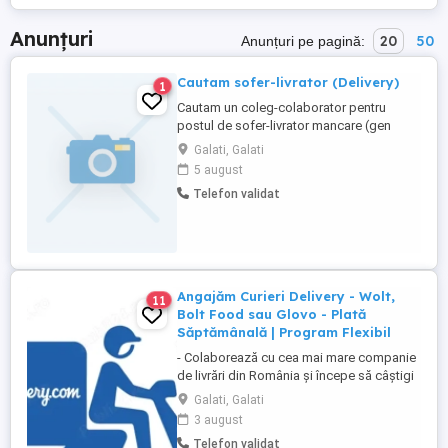
Anunțuri
20
50
Anunțuri pe pagină:
Cautam sofer-livrator (Delivery)
1
Cautam un coleg-colaborator pentru
postul de sofer-livrator mancare (gen
glovo wolt). Experienta si masina
Galati, Galati
personala reprezinta un avantaj. Pentru
5 august
mai multe detalii, va rog frumos contactati
Telefon validat
numarul de telefon din anunt Posturi
disponibile:1.
Angajăm Curieri Delivery - Wolt,
11
Bolt Food sau Glovo - Plată
Săptămânală | Program Flexibil
- Colaborează cu cea mai mare companie
de livrări din România și începe să câștigi
rapid! - Cerințe: Minim 18 ani Mijloc de
Galati, Galati
transport propriu (mașină, scuter,
3 august
motocicletă sau bicicletă) Telefon mobil
Telefon validat
cu acces la internet - Ce oferim: Plată