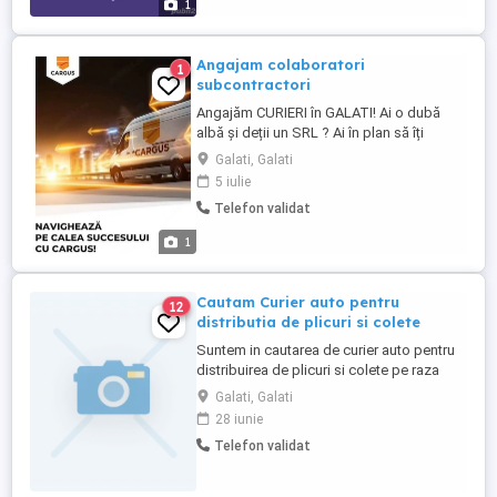
1
Angajam colaboratori
1
subcontractori
Angajăm CURIERI în GALATI! Ai o dubă
albă și deții un SRL ? Ai în plan să îți
deschizi un SRL și să cumperi o dubă ?
Galati, Galati
Atunci te așteptăm în echipa noastră!
5 iulie
Dacă ai răspuns la cel puțin o întrebare cu
Telefon validat
DA , te invităm să ne cunoști. Care sunt
beneficiile colaborări cu noi ? -parteneriat
1
pe termen lung ...
Cautam Curier auto pentru
12
distributia de plicuri si colete
Suntem in cautarea de curier auto pentru
distribuirea de plicuri si colete pe raza
municipiului si a judetului GALATI !
Galati, Galati
Program de luni pana vineri 8-16,30 !
28 iunie
Sambata ocazional ! Masina si telefon de
Telefon validat
serviciu ! Training la locul de munca
Castig salarial intre 2600-4000 ron , in
functie de performanta ...