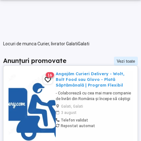
Locuri de munca Curier, livrator GalatiGalati
Anunțuri promovate
Vezi toate
Angajăm Curieri Delivery - Wolt,
16
Bolt Food sau Glovo - Plată
Săptămânală | Program Flexibil
- Colaborează cu cea mai mare companie
de livrări din România și începe să câștigi
rapid! - Cerințe: Minim 18 ani Mijloc de
Galati, Galati
transport propriu (mașină, scuter,
3 august
motocicletă sau bicicletă) Telefon mobil
Telefon validat
cu acces la internet - Ce oferim: Plată
Repostat automat
săptămânală, fără întârzieri Bonusuri
atractive ...