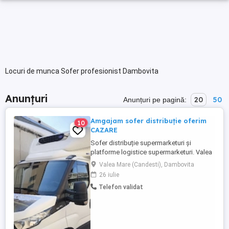
Locuri de munca Sofer profesionist Dambovita
Anunțuri
20
50
Anunțuri pe pagină:
Amgajam sofer distribuție oferim
10
CAZARE
Sofer distribuție supermarketuri și
platforme logistice supermarketuri. Valea
Mare, langa oras Gaesti Dambovita, ferma
Valea Mare (Candesti), Dambovita
de gaini oua Albert. Se încarcă și se
26 iulie
descarcă mecanizat cu Liza electrică.
Telefon validat
Programul de dimineață de luni până
sâmbătă 6 8 ore Pt detalii folositi nr
telefon sau mesaje.