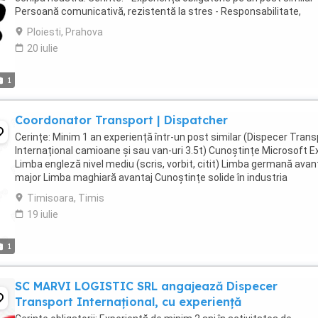
Persoană comunicativă, rezistentă la stres - Responsabilitate,
corectitudine și seriozitate - ...
Ploiesti, Prahova
20 iulie
1
Coordonator Transport | Dispatcher
Cerințe: Minim 1 an experiență într-un post similar (Dispecer Trans
Internațional camioane și sau van-uri 3.5t) Cunoștințe Microsoft E
Limba engleză nivel mediu (scris, vorbit, citit) Limba germană avan
major Limba maghiară avantaj Cunoștințe solide în industria
transportului ...
Timisoara, Timis
19 iulie
1
SC MARVI LOGISTIC SRL angajează Dispecer
Transport Internațional, cu experiență