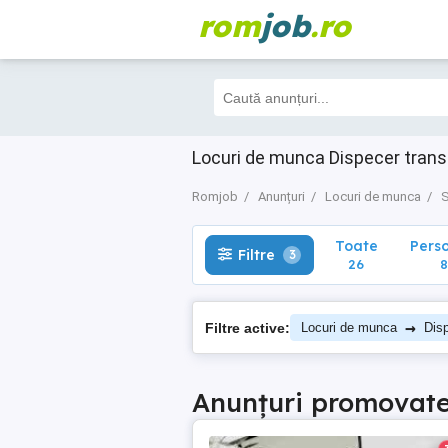
rom
job
.ro
Toate
Perso
Filtre
3
26
8
Locuri de munca Dispecer trans
Romjob
Anunțuri
Locuri de munca
S
Toate
Pers
Filtre
3
26
8
→
Filtre active:
Locuri de munca
Disp
Anunțuri promovat