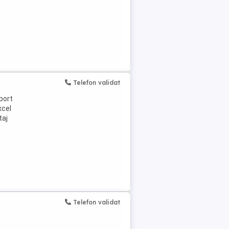
Telefon validat
port
xcel
taj
Telefon validat