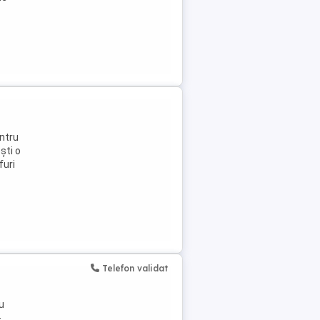
ntru
ști o
furi
Telefon validat
u
-