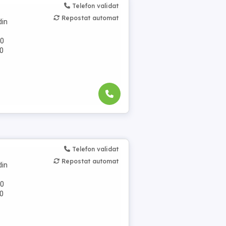
Telefon validat
Repostat automat
din
60
00
Telefon validat
Repostat automat
din
60
00