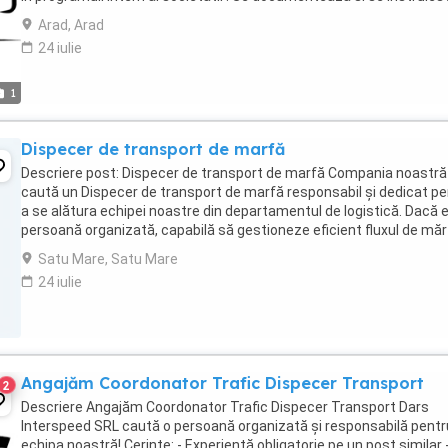
permanent cu privire ...
Arad, Arad
24 iulie
1
Dispecer de transport de marfă
Descriere post: Dispecer de transport de marfă Compania noastră
caută un Dispecer de transport de marfă responsabil și dedicat pe
a se alătura echipei noastre din departamentul de logistică. Dacă e
persoană organizată, capabilă să gestioneze eficient fluxul de măr
și să asigure livrările ...
Satu Mare, Satu Mare
24 iulie
Angajăm Coordonator Trafic Dispecer Transport
2
Descriere Angajăm Coordonator Trafic Dispecer Transport Dars
Interspeed SRL caută o persoană organizată și responsabilă pentr
echipa noastră! Cerinte: - Experiență obligatorie pe un post similar 