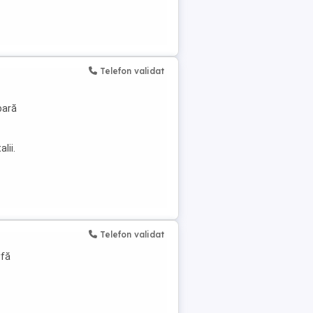
Telefon validat
u
oară
lii.
Telefon validat
rfă