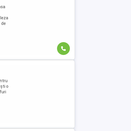
asa
gleza
 de
ntru
ști o
furi