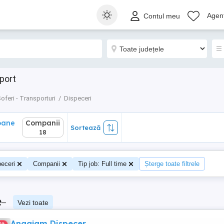
ane
Companii
Sortează
Agenț
Contul meu
18
port
oferi - Transporturi
Dispeceri
oane
Companii
Sortează
18
eceri
Companii
Tip job: Full time
Șterge toate filtrele
e
–
Vezi toate
Angajam Dispecer