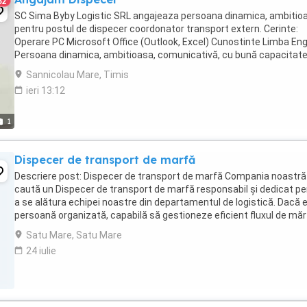
32
SC Sima Byby Logistic SRL angajeaza persoana dinamica, ambitio
pentru postul de dispecer coordonator transport extern. Cerinte:
Operare PC Microsoft Office (Outlook, Excel) Cunostinte Limba En
Persoana dinamica, ambitioasa, comunicativă, cu bună capacitate
organizare și planificare, atentă ...
Sannicolau Mare, Timis
ieri 13:12
1
Dispecer de transport de marfă
Descriere post: Dispecer de transport de marfă Compania noastră
caută un Dispecer de transport de marfă responsabil și dedicat pe
a se alătura echipei noastre din departamentul de logistică. Dacă e
persoană organizată, capabilă să gestioneze eficient fluxul de măr
și să asigure livrările ...
Satu Mare, Satu Mare
24 iulie