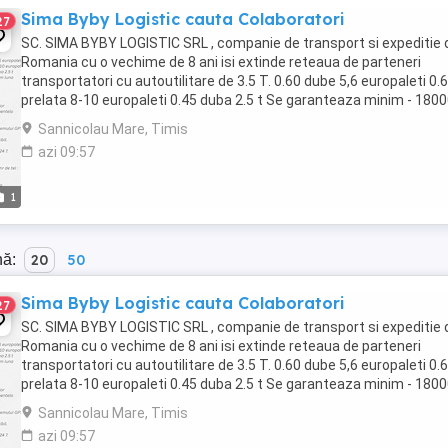
Sima Byby Logistic cauta Colaboratori
27
SC. SIMA BYBY LOGISTIC SRL , companie de transport si expeditie 
Romania cu o vechime de 8 ani isi extinde reteaua de parteneri
transportatori cu autoutilitare de 3.5 T. 0.60 dube 5,6 europaleti 0.
prelata 8-10 europaleti 0.45 duba 2.5 t Se garanteaza minim - 180
km luna termene de plata ...
Sannicolau Mare, Timis
azi 09:57
1
nă:
20
50
Sima Byby Logistic cauta Colaboratori
27
SC. SIMA BYBY LOGISTIC SRL , companie de transport si expeditie 
Romania cu o vechime de 8 ani isi extinde reteaua de parteneri
transportatori cu autoutilitare de 3.5 T. 0.60 dube 5,6 europaleti 0.
prelata 8-10 europaleti 0.45 duba 2.5 t Se garanteaza minim - 180
km luna termene de plata ...
Sannicolau Mare, Timis
azi 09:57