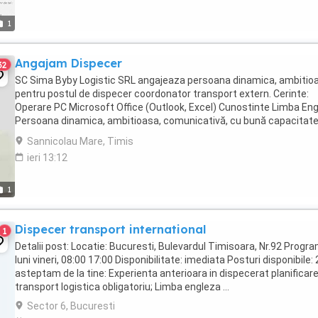
1
Angajam Dispecer
32
SC Sima Byby Logistic SRL angajeaza persoana dinamica, ambitio
pentru postul de dispecer coordonator transport extern. Cerinte:
Operare PC Microsoft Office (Outlook, Excel) Cunostinte Limba En
Persoana dinamica, ambitioasa, comunicativă, cu bună capacitate
organizare și planificare, atentă ...
Sannicolau Mare, Timis
ieri 13:12
1
Dispecer transport international
1
Detalii post: Locatie: Bucuresti, Bulevardul Timisoara, Nr.92 Progra
luni vineri, 08:00 17:00 Disponibilitate: imediata Posturi disponibile:
asteptam de la tine: Experienta anterioara in dispecerat planificar
transport logistica obligatoriu; Limba engleza ...
Sector 6, Bucuresti