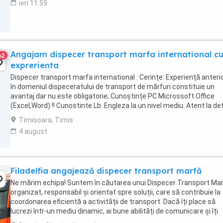
ieri 11:59
Angajam dispecer transport marfa international c
62
exprerienta
Dispecer transport marfa international : Cerințe: Experiență anteri
în domeniul dispeceratului de transport de mărfuri constituie un
avantaj dar nu este obligatorie; Cunoștințe PC Microssoft Office
(Excel,Word) !! Cunostinte Lb. Engleza la un nivel mediu. Atent la deta
Responsabilități: Planificarea ...
Timisoara, Timis
4 august
Filadelfia angajează dispecer transport marfă
Ne mărim echipa! Suntem în căutarea unui Dispecer Transport Ma
organizat, responsabil și orientat spre soluții, care să contribuie la
coordonarea eficientă a activității de transport. Dacă îți place să
lucrezi într-un mediu dinamic, ai bune abilități de comunicare și îți
dorești să faci parte dintr-o ...