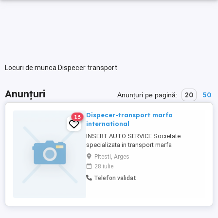
Locuri de munca Dispecer transport
Anunțuri
20
50
Anunțuri pe pagină:
Dispecer-transport marfa
13
international
INSERT AUTO SERVICE Societate
specializata in transport marfa
international angajeaza persoana pentru
Pitesti, Arges
transport international de marfa dispecer
28 iulie
coordonator transport pentru camione 20
Telefon validat
tone. Cerinte : - Cunostinte operare PC
nivel mediu, - Pentru cei care au lucrat ca
dispecer sau logistica constituie ...