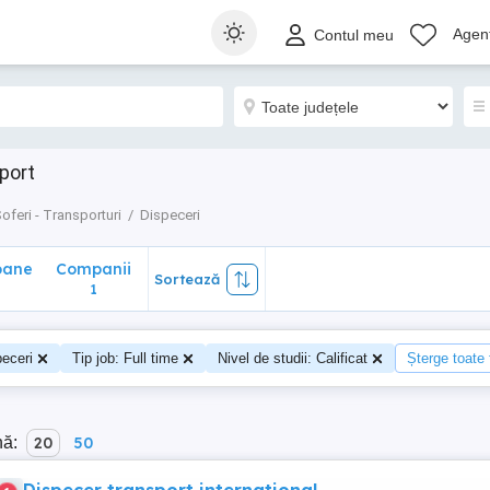
ane
Companii
Sortează
Agenț
Contul meu
1
port
oferi - Transporturi
Dispeceri
oane
Companii
Sortează
1
eceri
Tip job: Full time
Nivel de studii: Calificat
Șterge toate f
nă:
20
50