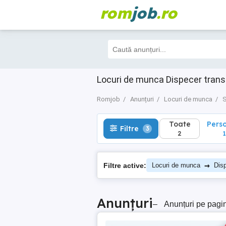
rom
job
.ro
Toate
Perso
Filtre
3
2
1
Locuri de munca Dispecer trans
Romjob
Anunțuri
Locuri de munca
S
Toate
Pers
Filtre
3
2
1
→
Filtre active:
Locuri de munca
Disp
Anunțuri
–
Anunțuri pe pagi