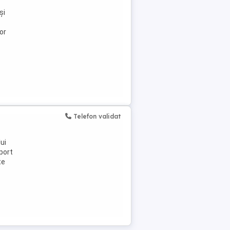
și
or
Telefon validat
ui
port
te