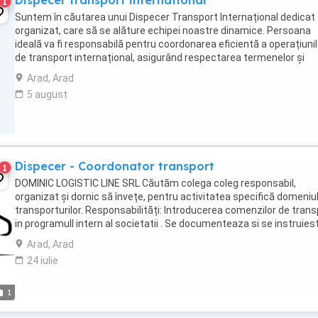
Dispecer transport international
1
Suntem în căutarea unui Dispecer Transport Internațional dedicat 
organizat, care să se alăture echipei noastre dinamice. Persoana
ideală va fi responsabilă pentru coordonarea eficientă a operațiunil
de transport internațional, asigurând respectarea termenelor și
comunicarea optimă între toate părțile ...
Arad, Arad
5 august
Dispecer - Coordonator transport
1
DOMINIC LOGISTIC LINE SRL Căutăm colega coleg responsabil,
organizat și dornic să învețe, pentru activitatea specifică domeniul
transporturilor. Responsabilități: Introducerea comenzilor de trans
in programull intern al societatii . Se documenteaza si se instruies
permanent cu privire ...
Arad, Arad
24 iulie
1