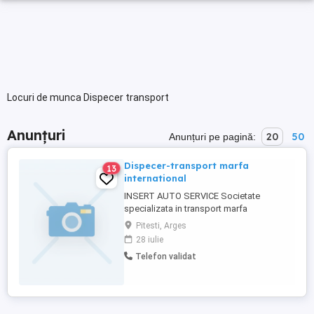
Locuri de munca Dispecer transport
Anunțuri
20
50
Anunțuri pe pagină:
Dispecer-transport marfa
13
international
INSERT AUTO SERVICE Societate
specializata in transport marfa
international angajeaza persoana pentru
Pitesti, Arges
transport international de marfa dispecer
28 iulie
coordonator transport pentru camione 20
Telefon validat
tone. Cerinte : - Cunostinte operare PC
nivel mediu, - Pentru cei care au lucrat ca
dispecer sau logistica constituie ...