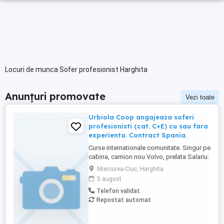
Locuri de munca Sofer profesionist Harghita
Anunțuri promovate
Vezi toate
Urbiola Coop angajeaza soferi
profesionisti (cat. C+E) cu sau fara
experienta. Contract Spania.
Curse internationale comunitate. Singur pe
cabina, camion nou Volvo, prelata Salariu:
2700 luna net 12.000 km (garantat) Prima
Miercurea-Ciuc, Harghita
0,06 camion km extra peste 12000 km; +
5 august
100 prima la angajare pt. ADR; + 300 prima
Telefon validat
pentru 6 luni lucrate; + 300 prima pentru 9
Repostat automat
luni lucrate; + 300 prima pentru 12 luni
lucrate. Cazare, ...