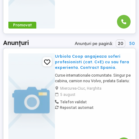
Promovat
Anunțuri
20
50
Anunțuri pe pagină:
Urbiola Coop angajeaza soferi
profesionisti (cat. C+E) cu sau fara
experienta. Contract Spania.
Curse internationale comunitate. Singur pe
cabina, camion nou Volvo, prelata Salariu:
2700 luna net 12.000 km (garantat) Prima
Miercurea-Ciuc, Harghita
0,06 camion km extra peste 12000 km; +
5 august
100 prima la angajare pt. ADR; + 300 prima
Telefon validat
pentru 6 luni lucrate; + 300 prima pentru 9
Repostat automat
luni lucrate; + 300 prima pentru 12 luni
lucrate. Cazare, ...