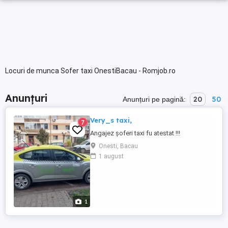
Locuri de munca Sofer taxi OnestiBacau - Romjob.ro
Anunțuri
20
50
Anunțuri pe pagină:
Very_s taxi,
7
Angajez șoferi taxi fu atestat !!!
Onesti, Bacau
1 august
1