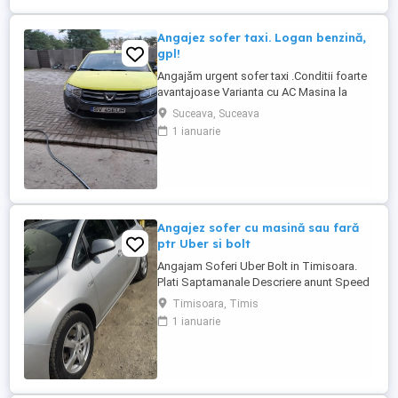
Angajez sofer taxi. Logan benzină,
gpl!
Angajăm urgent sofer taxi .Conditii foarte
avantajoase Varianta cu AC Masina la
dispoziția soferului .Pot fi si pensionari s-
Suceava, Suceava
au al doilea job .Vindem masini in rate cu
1 ianuarie
ramanere s au cedare.Mai multe detali la
telefon.
Angajez sofer cu masină sau fară
ptr Uber si bolt
Angajam Soferi Uber Bolt in Timisoara.
Plati Saptamanale Descriere anunt Speed
Transport Innovation SRL recruteaza
Timisoara, Timis
soferi seriosi pentru activitate pe
1 ianuarie
platformele Uber si Bolt in Timisoara. Poti
lucra cu masina personala sau, in functie
de disponibilitate, cu masina din flota.
Oferim sprijin complet ...