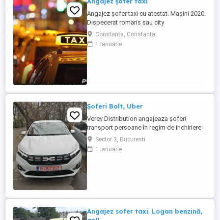
Angajez șofer taxi
Angajez șofer taxi cu atestat. Mașini 2020.
Dispecerat romaris sau city
Constanta, Constanta
1 ianuarie
Șoferi Bolt, Uber
Verev Distribution angajeaza șoferi
transport persoane în regim de inchiriere
cu atestat pe mașini 2022 și 2023.
Sector 3, Bucuresti
1 ianuarie
Angajez sofer taxi. Logan benzină,