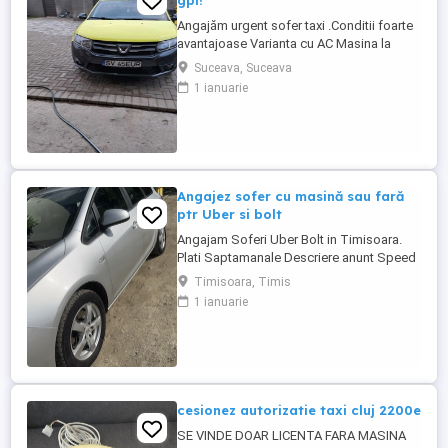
gpl!
Angajăm urgent sofer taxi .Conditii foarte
avantajoase Varianta cu AC Masina la
dispoziția soferului .Pot fi si pensionari s-
Suceava, Suceava
au al doilea job .Vindem masini in rate cu
1 ianuarie
ramanere s au cedare.Mai multe detali la
telefon.
Angajez sofer cu masină sau fară
ptr Uber si bolt
Angajam Soferi Uber Bolt in Timisoara.
Plati Saptamanale Descriere anunt Speed
Transport Innovation SRL recruteaza
Timisoara, Timis
soferi seriosi pentru activitate pe
1 ianuarie
platformele Uber si Bolt in Timisoara. Poti
lucra cu masina personala sau, in functie
de disponibilitate, cu masina din flota.
Oferim sprijin complet ...
cesionez autorizatie taxi cluj 2200e
SE VINDE DOAR LICENTA FARA MASINA