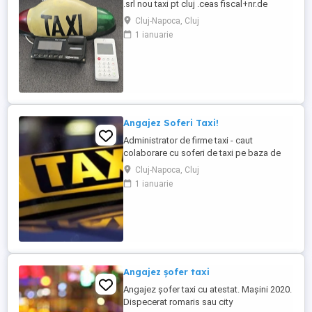
.srl nou taxi pt cluj .ceas fiscal+nr.de
înmatriculare. statie.casta taxi colante
Cluj-Napoca, Cluj
magnetice .2200 e neg. firma nu are
1 ianuarie
datorii,încasări sau bani in casa firmei deci
nu exista riscuri .posibilitate in 2 -3 rate.pt
mai multe inf sunati
Angajez Soferi Taxi!
Administrator de firme taxi - caut
colaborare cu soferi de taxi pe baza de
contract la 8h Daca ești in cautarea unui
Cluj-Napoca, Cluj
loc de muncă, ai atestat de taxi valabil si
1 ianuarie
ești o persoana dinamică ne putem auzi la
un telefon sa stabilim o întâlnire sa
discutam! Rog si ofer seriozitate!
Angajez șofer taxi
Angajez șofer taxi cu atestat. Mașini 2020.
Dispecerat romaris sau city