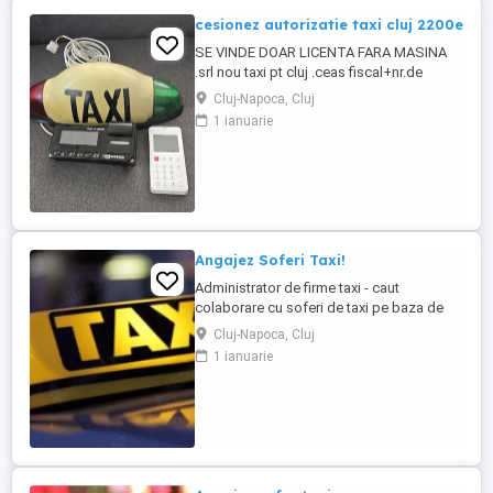
cesionez autorizatie taxi cluj 2200e
SE VINDE DOAR LICENTA FARA MASINA
.srl nou taxi pt cluj .ceas fiscal+nr.de
înmatriculare. statie.casta taxi colante
Cluj-Napoca, Cluj
magnetice .2200 e neg. firma nu are
1 ianuarie
datorii,încasări sau bani in casa firmei deci
nu exista riscuri .posibilitate in 2 -3 rate.pt
mai multe inf sunati
Angajez Soferi Taxi!
Administrator de firme taxi - caut
colaborare cu soferi de taxi pe baza de
contract la 8h Daca ești in cautarea unui
Cluj-Napoca, Cluj
loc de muncă, ai atestat de taxi valabil si
1 ianuarie
ești o persoana dinamică ne putem auzi la
un telefon sa stabilim o întâlnire sa
discutam! Rog si ofer seriozitate!