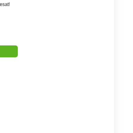
esat!
Angajez sofer transport
Angajam soferi categoria C
Categoria C+E
marfa semiremorca prelata