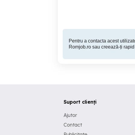
perioada nedeterminata.
Constanta
Pentru a contacta acest utilizato
Romjob.ro sau creează-ți rapid
Suport clienți
Ajutor
Contact
Publicitate