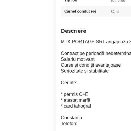
Tip job
full time
Carnet conducere
C, E
Descriere
MTK PORTAGE SRL angajează
Contract pe perioadă nedetermina
Salariu motivant
Curse și condiții avantajoase
Seriozitate și stabilitate
Cerințe:
* permis C+E
* atestat marfă
* card tahograf
Constanța
Telefon: