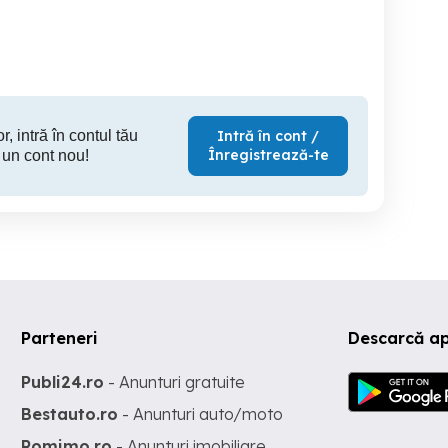
Constanta
Constanta
C
r, intră în contul tău
Intră în cont /
Înregistrează-te
 un cont nou!
Parteneri
Descarcă ap
Publi24.ro
- Anunturi gratuite
Bestauto.ro
- Anunturi auto/moto
Romimo.ro
- Anunturi imobiliare