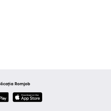
onstanta
Constanta
Constanta
licația Romjob