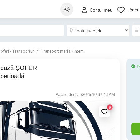
Agenț
Contul meu
oferi - Transporturi
Transport marfa - intern
T
perioadă
Valabil din 8/1/2026 10:37:43 AM
3