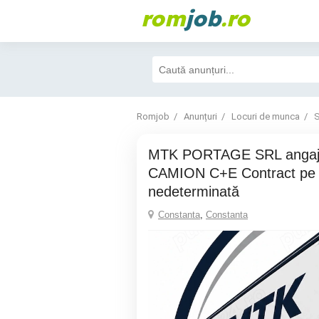
rom
job
.ro
Romjob
Anunțuri
Locuri de munca
S
MTK PORTAGE SRL angajează ȘOFER
CAMION C+E Contract pe 
nedeterminată
Constanta
,
Constanta