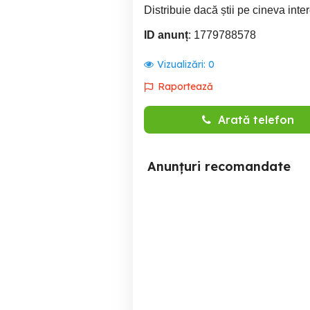
Distribuie dacă știi pe cineva inter
ID anunț
: 1779788578
Vizualizări:
0
Raportează
Arată telefon
Anunțuri recomandate
MTK PORTAGE SRL
Angajez Șofer Profesionist
angajeaza sofer camion
categoria C E. Contract pe