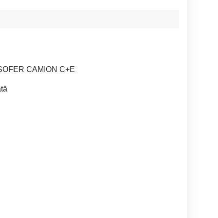
 ȘOFER CAMION C+E
tă