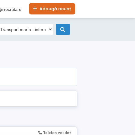
Adaugă anunț
ii recrutare
Telefon validat