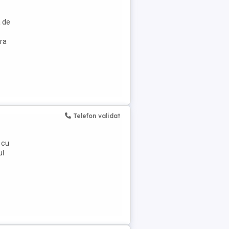
a de
ra
Telefon validat
 cu
ul