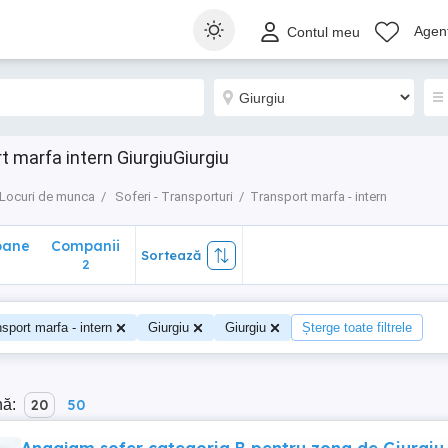
ane
Companii
Sortează
Agenț
Contul meu
2
t marfa intern GiurgiuGiurgiu
Locuri de munca
Soferi - Transporturi
Transport marfa - intern
oane
Companii
Sortează
2
sport marfa - intern
Giurgiu
Giurgiu
Șterge toate filtrele
nă:
20
50