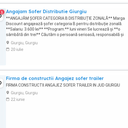
Angajam Sofer Distributie Giurgiu
1
**ANGAJĂM ȘOFER CATEGORIA B DISTRIBUȚIE ZONALĂ** Marga
Discount angajează șofer categoria B pentru distribuție zonală.
**Salariu: 3.600 lei** **Program:** luni vineri Se lucrează și **o
sâmbătă din trei** Căutăm o persoană serioasă, responsabilă și
punctuală. Giurgiu Pentru mai ...
Giurgiu, Giurgiu
20 iulie
Firma de constructii Angajez sofer trailer
FIRMA CONSTRUCTII ANGAJEZ SOFER TRAILER IN JUD GIURGIU
Giurgiu, Giurgiu
22 iunie