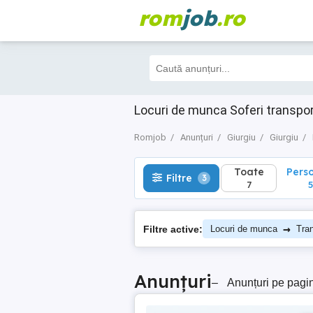
rom
job
.ro
Toate
Perso
Filtre
3
7
5
Locuri de munca Soferi transpor
Romjob
Anunțuri
Giurgiu
Giurgiu
Toate
Pers
Filtre
3
7
5
→
Filtre active:
Locuri de munca
Tran
Anunțuri
–
Anunțuri pe pagi