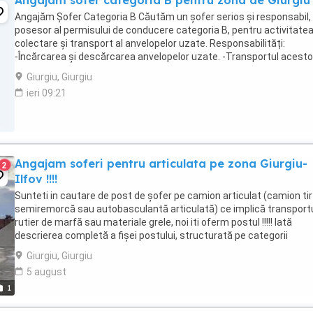
Angajam sofer categoria B pentru zona de Giurgiu
Angajăm Șofer Categoria B Căutăm un șofer serios și responsabil,
posesor al permisului de conducere categoria B, pentru activitate
colectare și transport al anvelopelor uzate. Responsabilități:
-Încărcarea și descărcarea anvelopelor uzate. -Transportul acesto
conform traseelor stabilite. -Menținerea ...
Giurgiu, Giurgiu
ieri 09:21
Angajam soferi pentru articulata pe zona Giurgiu-
2
Ilfov !!!!
Sunteti in cautare de post de șofer pe camion articulat (camion tir
semiremorcă sau autobasculantă articulată) ce implică transport
rutier de marfă sau materiale grele, noi iti oferm postul !!!!! Iată
descrierea completă a fișei postului, structurată pe categorii
principale: ...
Giurgiu, Giurgiu
5 august
1