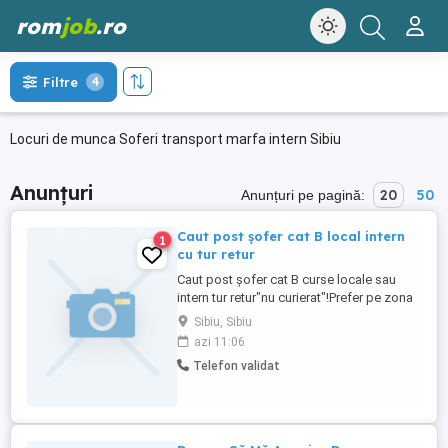
rom
job
.ro
Filtre
4
Locuri de munca Soferi transport marfa intern Sibiu
Anunțuri
20
50
Anunțuri pe pagină:
Caut post șofer cat B local intern
1
cu tur retur
Caut post șofer cat B curse locale sau
intern tur retur"nu curierat"!Prefer pe zona
Sibiu Vâlcea Deva Brașov.Am experiență
Sibiu, Sibiu
pe Sprinter Prelată 3,5t si totodată permis
azi 11:06
din 2017 fără antecedente penale!Stiu să
Telefon validat
lucrez cu avize sau Facturi!Cu începere
imediata!Menționez că am vârsta de 27
anii!Nu mă feresc ...