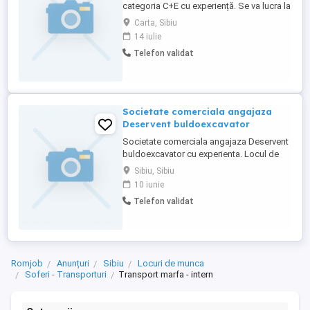
categoria C+E cu experiență. Se va lucra la
Prelata, curse doar în țară. Se lucrează de
Carta, Sibiu
luni pana vineri. Toate weekendurile sunt
14 iulie
libere. Salar 8000 - 8500 lei Telefon
Telefon validat
Societate comerciala angajaza
Deservent buldoexcavator
Societate comerciala angajaza Deservent
buldoexcavator cu experienta. Locul de
munca se afla in zona Sibiu, judetul Sibiu.
Sibiu, Sibiu
Detalii la telefon
10 iunie
Telefon validat
Romjob
Anunțuri
Sibiu
Locuri de munca
Soferi - Transporturi
Transport marfa - intern