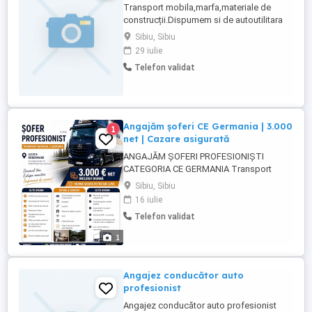
Transport mobila,marfa,materiale de
construcții.Dispumem si de autoutilitara
cu lift.Asiguram manipulare.
Sibiu, Sibiu
29 iulie
Telefon validat
Angajăm șoferi CE Germania | 3.000
1
net | Cazare asigurată
ANGAJĂM ȘOFERI PROFESIONIȘTI
CATEGORIA CE GERMANIA Transport
Național în Germania Salariu de la 3.000
Sibiu, Sibiu
NET lună + Cazare asigurată Căutăm
16 iulie
șoferi profesioniști categoria CE pentru
Telefon validat
transport național de marfă în Germania.
Oferim un loc de muncă stabil, într-o
1
companie serioasă, cu condiții excelente
...
Angajez conducător auto
profesionist
Angajez conducător auto profesionist