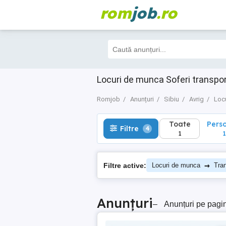
rom
job
.ro
Toate
Perso
Filtre
4
1
1
Locuri de munca Soferi transpor
Romjob
Anunțuri
Sibiu
Avrig
Loc
Toate
Pers
Filtre
4
1
1
→
Filtre active:
Locuri de munca
Tran
Anunțuri
–
Anunțuri pe pagi