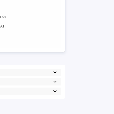
r de
RAT |