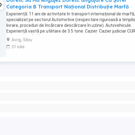
Doresc Să Mă Angajez Doresc angajare Ca Șofer
Categoria B Transport Național Distribuție Marfă
Experiență: 11 ani de activitate în transport internațional de marfă,
specializat pe sectorul Automotive (respectare riguroasă a timpilo
livrare, proceduri de încărcare descărcare în uzine). Autovehicule:
Experiență vastă pe utilitare de 3.5 tone. Cazier: Cazier judiciar CU
Cazier auto FĂRĂ ...
Avrig, Sibiu
31 iulie