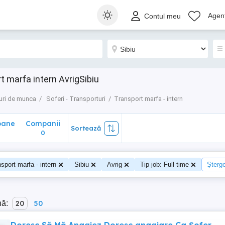
ane
Companii
Sortează
Agenț
Contul meu
0
t marfa intern AvrigSibiu
uri de munca
Soferi - Transporturi
Transport marfa - intern
oane
Companii
Sortează
0
sport marfa - intern
Sibiu
Avrig
Tip job: Full time
Șterge
nă:
20
50