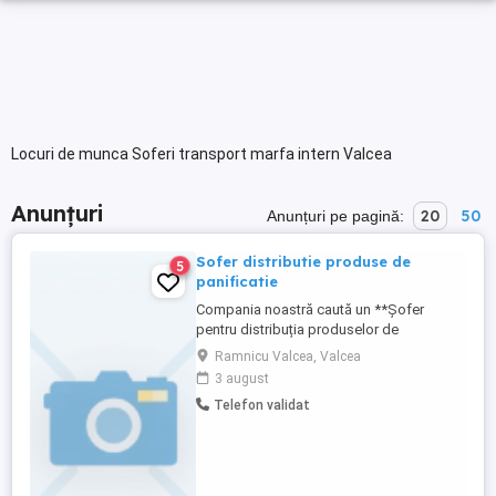
Locuri de munca Soferi transport marfa intern Valcea
Anunțuri
20
50
Anunțuri pe pagină:
Sofer distributie produse de
5
panificatie
Compania noastră caută un **Șofer
pentru distribuția produselor de
panificație** dedicat și responsabil pentru
Ramnicu Valcea, Valcea
a se alătura echipei noastre. Candidatul
3 august
ideal va avea o atitudine proactivă și va
Telefon validat
înțelege importanța livrării la timp și în
condiții optime a produselor noastre către
clienți. **Responsabilități ...