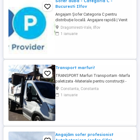
Sofer duba - Categoria C -
Bucuresti Ilfov
Angajam Șofer Categoria C pentru
distribuție locală. Angajare rapidă | Venit
stabil | Curse locale | Program predictibil
Dragomiresti-Vale, Ilfov
Contract de muncă pe perioadă
1 ianuarie
nedeterminată Locație depozit:
Dragomirești Vale, Str. Virginia nr. 2,
Ilfov(pe Autostrada A1 km 13, lângă
fabrica PepsiCo) Program: Marți Sâmbătă
Duminică ...
Transport marfuri!
TRANSPORT Marfuri Transportam -Marfa
paletizata -Materiale pentru construcții -
Mobila ALTELE Va stam la dispoziție
Constanta, Constanta
pentru ori ce fel de intrebari privind
1 ianuarie
costurile transportului și mainpularea
marfurilor
Angajăm sofer profesionist