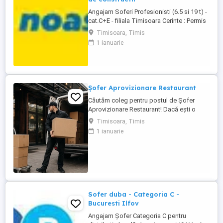
Angajam Soferi Profesionisti (6.5 si 19 t) -
cat.C+E - filiala Timisoara Cerinte : Permis
de conducere categoriile C+E; Atestat
Timisoara, Timis
pentru transport marfuri generale; Card
1 ianuarie
tahograf Responsabilitati: Distributie
materiale de constructii pe raza judetelor
Timis, Arad si Caras-Severin; Transporta
marfa ...
Șofer Aprovizionare Restaurant
Căutăm coleg pentru postul de Șofer
Aprovizionare Restaurant! Dacă ești o
persoană serioasă, organizată și îți place
Timisoara, Timis
să fii mereu în mișcare, te vrem în echipa
1 ianuarie
noastră. Rolul presupune aprovizionarea
locațiilor, transportul produselor între
punctele de lucru, precum și sprijin
logistic pentru activitatea ...
Sofer duba - Categoria C -
Bucuresti Ilfov
Angajam Șofer Categoria C pentru