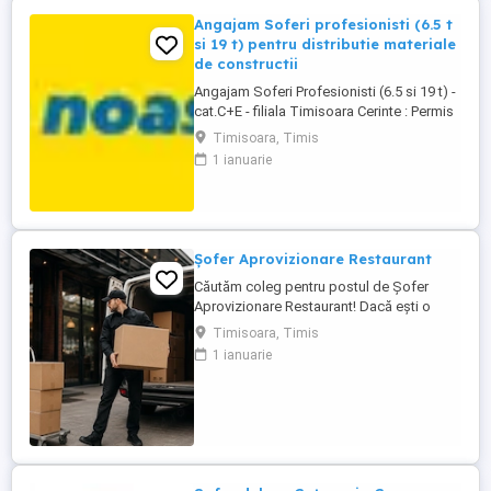
Angajam Soferi profesionisti (6.5 t
si 19 t) pentru distributie materiale
de constructii
Angajam Soferi Profesionisti (6.5 si 19 t) -
cat.C+E - filiala Timisoara Cerinte : Permis
de conducere categoriile C+E; Atestat
Timisoara, Timis
pentru transport marfuri generale; Card
1 ianuarie
tahograf Responsabilitati: Distributie
materiale de constructii pe raza judetelor
Timis, Arad si Caras-Severin; Transporta
marfa ...
Șofer Aprovizionare Restaurant
Căutăm coleg pentru postul de Șofer
Aprovizionare Restaurant! Dacă ești o
persoană serioasă, organizată și îți place
Timisoara, Timis
să fii mereu în mișcare, te vrem în echipa
1 ianuarie
noastră. Rolul presupune aprovizionarea
locațiilor, transportul produselor între
punctele de lucru, precum și sprijin
logistic pentru activitatea ...