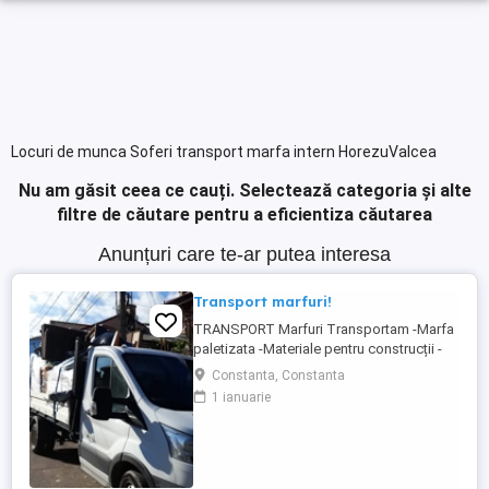
Locuri de munca Soferi transport marfa intern HorezuValcea
Nu am găsit ceea ce cauți.
Selectează categoria și alte
filtre de căutare pentru a eficientiza căutarea
Anunțuri care te-ar putea interesa
Transport marfuri!
TRANSPORT Marfuri Transportam -Marfa
paletizata -Materiale pentru construcții -
Mobila ALTELE Va stam la dispoziție
Constanta, Constanta
pentru ori ce fel de intrebari privind
1 ianuarie
costurile transportului și mainpularea
marfurilor