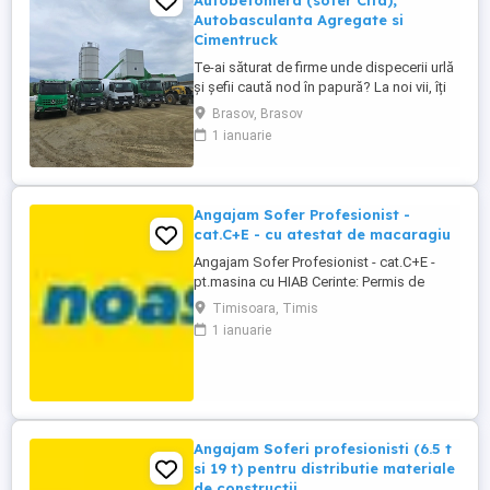
Autobetoniera (sofer Cifa),
Autobasculanta Agregate si
Cimentruck
Te-ai săturat de firme unde dispecerii urlă
și șefii caută nod în papură? La noi vii, îți
vezi de drum, muncești, iar la final de lună
Brasov, Brasov
pleci cu banii curați în buzunar! Ce căutăm:
1 ianuarie
Șofer serios, harnic și punctual betonul nu
așteaptă, deci avem nevoie de un om pe
cuvântul căruia ne putem baza. - Permis ...
Angajam Sofer Profesionist -
cat.C+E - cu atestat de macaragiu
Angajam Sofer Profesionist - cat.C+E -
pt.masina cu HIAB Cerinte: Permis de
conducere categ. C+E; Atestat profesional
Timisoara, Timis
pentru transport marfa + card tahograf;
1 ianuarie
Atestat de macaragiu Descrierea jobului:
Distributie materiale de constructii pe raza
judetelor Timis, Arad si Caras-Severin;
Transporta ...
Angajam Soferi profesionisti (6.5 t
si 19 t) pentru distributie materiale
de constructii