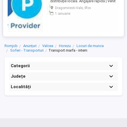
distribuție locală. Angajare rapidă | Venit
stabil | Curse locale | Program predictibil
Dragomiresti-Vale, Ilfov
Contract de muncă pe perioadă
1 ianuarie
nedeterminată Locație depozit:
Dragomirești Vale, Str. Virginia nr. 2,
Ilfov(pe Autostrada A1 km 13, lângă
fabrica PepsiCo) Program: Marți Sâmbătă
Duminică ...
Romjob
Anunțuri
Valcea
Horezu
Locuri de munca
Soferi - Transporturi
Transport marfa - intern
Categorii
Județe
Localități