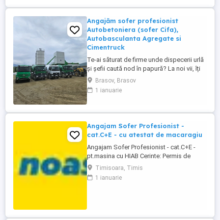
Angajăm sofer profesionist
Autobetoniera (sofer Cifa),
Autobasculanta Agregate si
Cimentruck
Te-ai săturat de firme unde dispecerii urlă
și șefii caută nod în papură? La noi vii, îți
vezi de drum, muncești, iar la final de lună
Brasov, Brasov
pleci cu banii curați în buzunar! Ce căutăm:
1 ianuarie
Șofer serios, harnic și punctual betonul nu
așteaptă, deci avem nevoie de un om pe
cuvântul căruia ne putem baza. - Permis ...
Angajam Sofer Profesionist -
cat.C+E - cu atestat de macaragiu
Angajam Sofer Profesionist - cat.C+E -
pt.masina cu HIAB Cerinte: Permis de
conducere categ. C+E; Atestat profesional
Timisoara, Timis
pentru transport marfa + card tahograf;
1 ianuarie
Atestat de macaragiu Descrierea jobului:
Distributie materiale de constructii pe raza
judetelor Timis, Arad si Caras-Severin;
Transporta ...