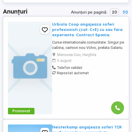
Anunțuri
20
50
Anunțuri pe pagină:
Urbiola Coop angajeaza soferi
profesionisti (cat. C+E) cu sau fara
experienta. Contract Spania.
Curse internationale comunitate. Singur pe
cabina, camion nou Volvo, prelata Salariu:
2700 luna net 12.000 km (garantat) Prima
Miercurea-Ciuc, Harghita
0,06 camion km extra peste 12000 km; +
5 august
100 prima la angajare pt. ADR; + 300 prima
Telefon validat
pentru 6 luni lucrate; + 300 prima pentru 9
Repostat automat
luni lucrate; + 300 prima pentru 12 luni
lucrate. Cazare, ...
Promovat
Heisterkamp angajeaza soferi TIR