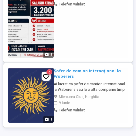
Telefon validat
internațional și va demonstra
responsabilitate, punctualitate și
respectarea normelor de circulație.
**Responsabilități:** * ...
1
Șofer de camion internațional la
3
Waberers
Ai lucrat ca șofer de camion internațional
la Waberer s sau la o altă companie timp
de cel puțin 1 an? Acum te poți alătura și
Miercurea-Ciuc, Harghita
poți primi un bonus brut de 1.000.000
9 iunie
HUF! Oferta este valabilă pentru angajările
Telefon validat
până la 30 iunie! Detalii: 100.000 HUF după
prima lună 200.000 HUF după a treia lună
1
300.000 ...