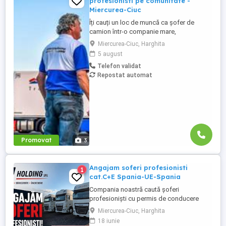
profesionisti pe comunitate -
Miercurea-Ciuc
Îți cauți un loc de muncă ca șofer de
camion într-o companie mare,
internațională și stabilă? Atunci vino în
Miercurea-Ciuc, Harghita
echipa Heisterkamp! Angajăm șoferi cu
5 august
sau fără experiență și echipaje pentru
Telefon validat
transport internațional. Beneficii: training
Repostat automat
de inițiere la începutul activității în cadrul
companiei; training ...
Promovat
3
Angajam soferi profesionisti
1
cat.C+E Spania-UE-Spania
Compania noastră caută șoferi
profesioniști cu permis de conducere
categoria C+E pentru transport rutier pe
Miercurea-Ciuc, Harghita
ruta Spania-UE-Spania. Candidatul ideal
18 iunie
va avea experiență relevantă în transportul