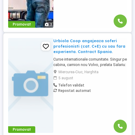
Promovat
3
Urbiola Coop angajeaza soferi
profesionisti (cat. C+E) cu sau fara
experienta. Contract Spania.
Curse internationale comunitate. Singur pe
cabina, camion nou Volvo, prelata Salariu:
2700 luna net 12.000 km (garantat) Prima
Miercurea-Ciuc, Harghita
0,06 camion km extra peste 12000 km; +
5 august
100 prima la angajare pt. ADR; + 300 prima
Telefon validat
pentru 6 luni lucrate; + 300 prima pentru 9
Repostat automat
luni lucrate; + 300 prima pentru 12 luni
lucrate. Cazare, ...
Promovat