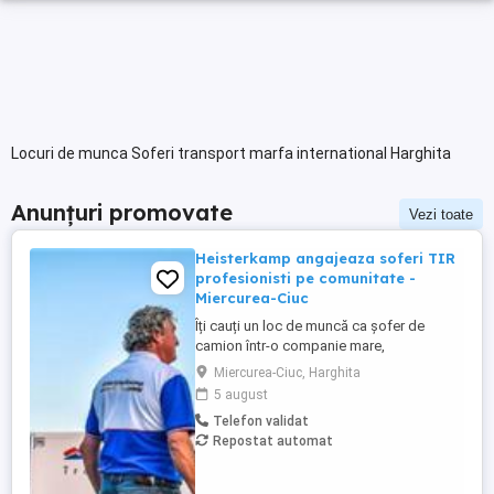
Locuri de munca Soferi transport marfa international Harghita
Anunțuri promovate
Vezi toate
Heisterkamp angajeaza soferi TIR
profesionisti pe comunitate -
Miercurea-Ciuc
Îți cauți un loc de muncă ca șofer de
camion într-o companie mare,
internațională și stabilă? Atunci vino în
Miercurea-Ciuc, Harghita
echipa Heisterkamp! Angajăm șoferi cu
5 august
sau fără experiență și echipaje pentru
Telefon validat
transport internațional. Beneficii: training
Repostat automat
de inițiere la începutul activității în cadrul
companiei; training ...