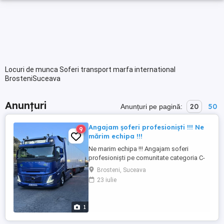
Locuri de munca Soferi transport marfa international
BrosteniSuceava
Anunțuri
20
50
Anunțuri pe pagină:
Angajam șoferi profesioniști !!! Ne
9
mărim echipa !!!
Ne marim echipa !!! Angajam soferi
profesioniști pe comunitate categoria C-
CE , Italia-Olanda . Salariu atractiv ,
Brosteni, Suceava
programul de munca se respecta in
23 iulie
totalitate , cazare asigurata, baza este la
Sanremo (Italia) Pentru mai multe detalii
sunați la următoarele numere : sau
1