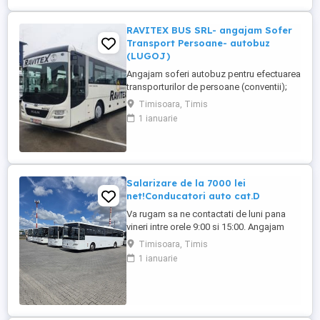
RAVITEX BUS SRL- angajam Sofer
Transport Persoane- autobuz
(LUGOJ)
Angajam soferi autobuz pentru efectuarea
transporturilor de persoane (conventii);
Cerinte obligatorii: - OBLIGATORIU
Timisoara, Timis
domiciliul stabil in orasul LUGOJ sau
1 ianuarie
imprejurimi; - Avantaj experienta transport
persoane; - Permis auto categoria D.
Oferta beneficii: - Salarizare atractiva +
tichete de masa (30 ...
Salarizare de la 7000 lei
net!Conducatori auto cat.D
Va rugam sa ne contactati de luni pana
vineri intre orele 9:00 si 15:00. Angajam
sofer cu permis Cat. D +atestat
Timisoara, Timis
profesional de transport persoane.
1 ianuarie
Autocar,program de lucru Luni-Vineri 3
schimburi. Microbuze 20-24 locuri!
Program de lucru Luni-Vineri cate 5 curse
zi,in weekend doar la solicitare, local ...