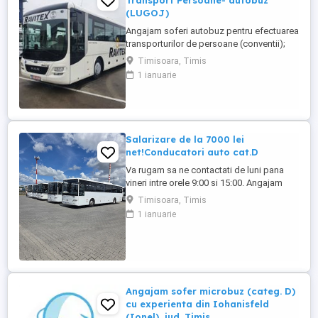
Transport Persoane- autobuz
(LUGOJ)
Angajam soferi autobuz pentru efectuarea
transporturilor de persoane (conventii);
Cerinte obligatorii: - OBLIGATORIU
Timisoara, Timis
domiciliul stabil in orasul LUGOJ sau
1 ianuarie
imprejurimi; - Avantaj experienta transport
persoane; - Permis auto categoria D.
Oferta beneficii: - Salarizare atractiva +
tichete de masa (30 ...
Salarizare de la 7000 lei
net!Conducatori auto cat.D
Va rugam sa ne contactati de luni pana
vineri intre orele 9:00 si 15:00. Angajam
sofer cu permis Cat. D +atestat
Timisoara, Timis
profesional de transport persoane.
1 ianuarie
Autocar,program de lucru Luni-Vineri 3
schimburi. Microbuze 20-24 locuri!
Program de lucru Luni-Vineri cate 5 curse
zi,in weekend doar la solicitare, local ...
Angajam sofer microbuz (categ. D)
cu experienta din Iohanisfeld
(Ionel), jud. Timis.