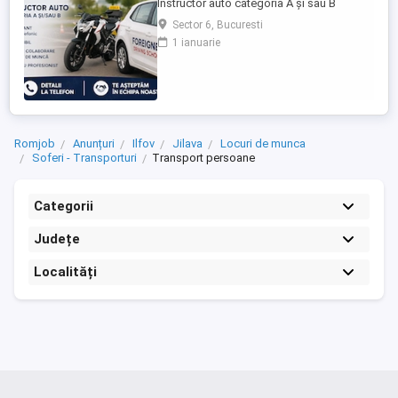
Instructor auto categoria A și sau B
Profesor de legislație rutieră Cerințe:
Sector 6, Bucuresti
Atestat profesional valabil Seriozitate și
1 ianuarie
responsabilitate Abilități bune de
comunicare Experiența constituie avantaj
Oferim: Program flexibil Mediu de lucru
profesionist și stabil Posibilitate ...
Romjob
Anunțuri
Ilfov
Jilava
Locuri de munca
Soferi - Transporturi
Transport persoane
Categorii
Județe
Localități