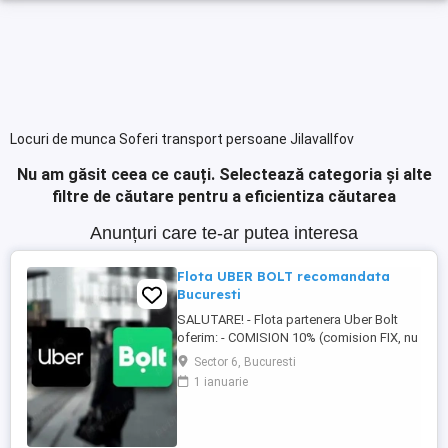
Locuri de munca Soferi transport persoane JilavaIlfov
Nu am găsit ceea ce cauți.
Selectează categoria și alte
filtre de căutare pentru a eficientiza căutarea
Anunțuri care te-ar putea interesa
Flota UBER BOLT recomandata
Bucuresti
SALUTARE! - Flota partenera Uber Bolt
oferim: - COMISION 10% (comision FIX, nu
se schimba) -Carte de munca obligatorie (
Sector 6, Bucuresti
4h 8h) Se face dovada lunara a achitarii
1 ianuarie
contributiilor. - Se ofera casa de marcat! -
copie conforma+ ecusoane gratuite -
contract comodat gratis -NU se achita
CONTABILITATE ...