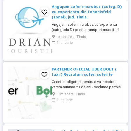
Angajam sofer microbuz (categ. D)
cu experienta din Iohanisfeld
(Ionel), jud. Timis.
Angajam sofer microbuz cu experienta
(categoria D) pentru transport muncitori
din zona Iohanisfeld (Ionel), jud. Timis, in
Iohanisfeld, Timis
regim de curse regulate, conventie
1 ianuarie
transport angajati. Domiciliu in Iohanisfeld
(Ionel) sau imprejurimi. Salariu negociabil.
Mai multe informatii se pot obtine
telefonic.
PARTENER OFICIAL UBER BOLT (
taxi ) Recrutam soferi soferite
Cerinte obligatorii pentru a va incadra: -
varsta minima 21 de ani - vechime permis
minim 2 ani - cazier judiciar curat -Masina
Timisoara, Timis
personala, mai noua de anul 2012 inclusiv,
1 ianuarie
in 4 usi. ( Pentru cine nu are masina
personala, exista si posibilitate de
inchiriere ). Uber si Bolt pentru cei mai in
varsta sau ...