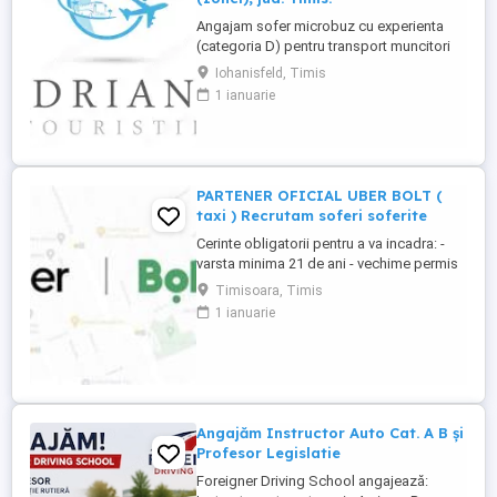
Angajam sofer microbuz cu experienta
(categoria D) pentru transport muncitori
din zona Iohanisfeld (Ionel), jud. Timis, in
Iohanisfeld, Timis
regim de curse regulate, conventie
1 ianuarie
transport angajati. Domiciliu in Iohanisfeld
(Ionel) sau imprejurimi. Salariu negociabil.
Mai multe informatii se pot obtine
telefonic.
PARTENER OFICIAL UBER BOLT (
taxi ) Recrutam soferi soferite
Cerinte obligatorii pentru a va incadra: -
varsta minima 21 de ani - vechime permis
minim 2 ani - cazier judiciar curat -Masina
Timisoara, Timis
personala, mai noua de anul 2012 inclusiv,
1 ianuarie
in 4 usi. ( Pentru cine nu are masina
personala, exista si posibilitate de
inchiriere ). Uber si Bolt pentru cei mai in
varsta sau ...
Angajăm Instructor Auto Cat. A B și
Profesor Legislatie
Foreigner Driving School angajează: