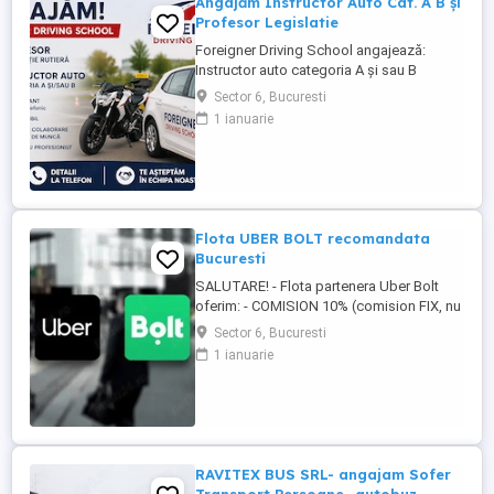
Angajăm Instructor Auto Cat. A B și
Profesor Legislatie
Foreigner Driving School angajează:
Instructor auto categoria A și sau B
Profesor de legislație rutieră Cerințe:
Sector 6, Bucuresti
Atestat profesional valabil Seriozitate și
1 ianuarie
responsabilitate Abilități bune de
comunicare Experiența constituie avantaj
Oferim: Program flexibil Mediu de lucru
profesionist și stabil Posibilitate ...
Flota UBER BOLT recomandata
Bucuresti
SALUTARE! - Flota partenera Uber Bolt
oferim: - COMISION 10% (comision FIX, nu
se schimba) -Carte de munca obligatorie (
Sector 6, Bucuresti
4h 8h) Se face dovada lunara a achitarii
1 ianuarie
contributiilor. - Se ofera casa de marcat! -
copie conforma+ ecusoane gratuite -
contract comodat gratis -NU se achita
CONTABILITATE ...
RAVITEX BUS SRL- angajam Sofer