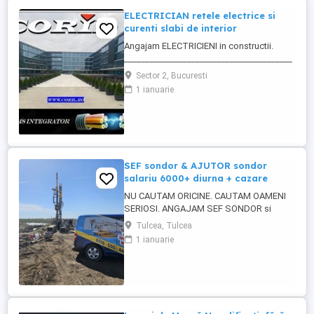
ELECTRICIAN retele electrice si
curenti slabi de interior
Angajam ELECTRICIENI in constructii.
________________________________________
Daca sti ca ai calificare si experienta in
Sector 2, Bucuresti
executia si punerea in functiune de
1 ianuarie
instalatii electrice de joasa tensiune; Ai
deja studii in domeniul electric si vrei sa te
specializezi si pe instalarea
echipamentelor de comunicatii ...
SEF sondor & AJUTOR sondor
salariu 6000+ diurna + cazare
NU CAUTAM ORICINE. CAUTAM OAMENI
SERIOSI. ANGAJAM SEF SONDOR si
AJUTOR SONDOR FORAJE PUTURI APA
Tulcea, Tulcea
Vrei salariu bun, cazare asigurata,
1 ianuarie
program clar si stabilitate pe termen lung?
Atunci citeste pana la capat. SC 4U SERV
SRL firma din Constanta angajeaza
personal pentru foraje puturi apa. Lucram
organizat, ...