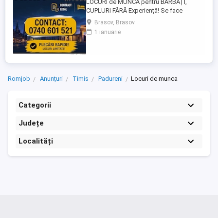
LOCURI de MUNCĂ pentru BĂRBAȚI,
CUPLURI FĂRĂ Experiență! Se face
INSTRUIRE la Locul de Muncă! BENEFICII: -
Brasov, Brasov
Contract de Muncă German - Cazare
1 ianuarie
Asigurată (doar 2 persoane pe cameră) -
Transport de la cazare la muncă - AVANS
săptămânal - sporuri - alocație copii -
Asigurare Medicală - Concediu Plătit Se ...
Romjob
Anunțuri
Timis
Padureni
Locuri de munca
Categorii
Județe
Localități