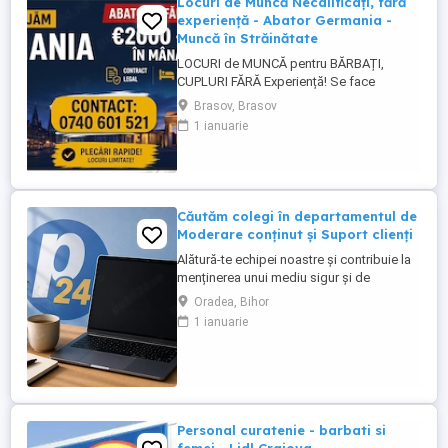
Locuri de Muncă Necalificați, fără
experiență - Abator Germania -
Muncă în Străinătate
LOCURI de MUNCĂ pentru BĂRBAȚI,
CUPLURI FĂRĂ Experiență! Se face
INSTRUIRE la Locul de Muncă! BENEFICII: -
Brasov, Brasov
Contract de Muncă German - Cazare
1 ianuarie
Asigurată (doar 2 persoane pe cameră) -
Transport de la cazare la muncă - AVANS
săptămânal - sporuri - alocație copii -
Asigurare Medicală - Concediu Plătit Se ...
Căutăm colegi în departamentul de
Moderare conținut și Suport clienți
Alătură-te echipei noastre și contribuie la
menținerea unui mediu sigur și de
încredere pe platformele noastre de
Oradea, Bihor
anunțuri din România, Germania și
1 ianuarie
Ungaria. În funcție de experiența și
abilitățile tale, vei avea un rol în moderarea
conținutului postat de utilizatori și sau în
oferirea de suport clienților ...
Personal curatenie - barbati si