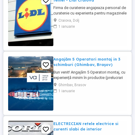
femei - Lidl Craiova
Firma de curatenie angajeaza personal de
curatenie cu experienta pentru magazinele
Lidl din Craiova. Program o zi cu o zi.
Craiova, Dolj
Personalul de curatenie va asigura:
1 ianuarie
curatarea aparatelor de reciclat sticle si
curatenie spatiului unde sunt amplasate
aceste aparate Firma de curatenie va
asigura echipamentul ...
Angajăm 5 Operatori montaj in 3
schimburi (Ghimbav, Brașov)
Bun venit! Angajăm 5 Operatori montaj, cu
experiență minim în productie (prelucrari
prin aschiere). Căutăm persoane serioase,
Ghimbav, Brasov
dornice să învețe și să muncească, se va
1 ianuarie
oferi instruire la locul de muncă. Program:
3 schimburi - schimbul 1: 06.45-14.30 -
schimbul 2: 14.30-22.30 - schimbul 3:
22.30-6:30 ...
ELECTRICIAN retele electrice si
curenti slabi de interior