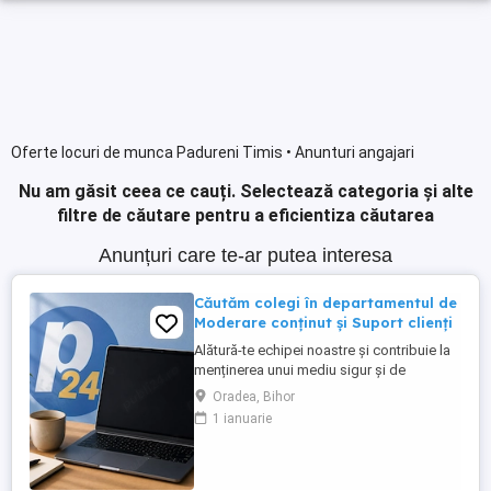
Oferte locuri de munca Padureni Timis • Anunturi angajari
Nu am găsit ceea ce cauți.
Selectează categoria și alte
filtre de căutare pentru a eficientiza căutarea
Anunțuri care te-ar putea interesa
Căutăm colegi în departamentul de
Moderare conținut și Suport clienți
Alătură-te echipei noastre și contribuie la
menținerea unui mediu sigur și de
încredere pe platformele noastre de
Oradea, Bihor
anunțuri din România, Germania și
1 ianuarie
Ungaria. În funcție de experiența și
abilitățile tale, vei avea un rol în moderarea
conținutului postat de utilizatori și sau în
oferirea de suport clienților ...