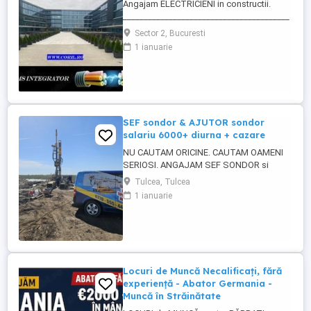
Angajam ELECTRICIENI in constructii.
________________________________________
Daca sti ca ai calificare si experienta in
Sector 2, Bucuresti
executia si punerea in functiune de
1 ianuarie
instalatii electrice de joasa tensiune; Ai
deja studii in domeniul electric si vrei sa te
specializezi si pe instalarea
echipamentelor de comunicatii ...
SEF sondor & AJUTOR sondor
salariu 6000+ diurna + cazare
NU CAUTAM ORICINE. CAUTAM OAMENI
SERIOSI. ANGAJAM SEF SONDOR si
AJUTOR SONDOR FORAJE PUTURI APA
Tulcea, Tulcea
Vrei salariu bun, cazare asigurata,
1 ianuarie
program clar si stabilitate pe termen lung?
Atunci citeste pana la capat. SC 4U SERV
SRL firma din Constanta angajeaza
personal pentru foraje puturi apa. Lucram
organizat, ...
Locuri de Muncă Necalificați, fără
experiență - Abator Germania -
Muncă în Străinătate