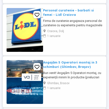
Personal curatenie - barbati si
femei - Lidl Craiova
Firma de curatenie angajeaza personal de
curatenie cu experienta pentru magazinele
Lidl din Craiova. Program o zi cu o zi.
Craiova, Dolj
Personalul de curatenie va asigura:
1 ianuarie
curatarea aparatelor de reciclat sticle si
curatenie spatiului unde sunt amplasate
aceste aparate Firma de curatenie va
asigura echipamentul ...
Angajăm 5 Operatori montaj in 3
schimburi (Ghimbav, Brașov)
Bun venit! Angajăm 5 Operatori montaj, cu
experiență minim în productie (prelucrari
prin aschiere). Căutăm persoane serioase,
Ghimbav, Brasov
dornice să învețe și să muncească, se va
1 ianuarie
oferi instruire la locul de muncă. Program:
3 schimburi - schimbul 1: 06.45-14.30 -
schimbul 2: 14.30-22.30 - schimbul 3:
22.30-6:30 ...