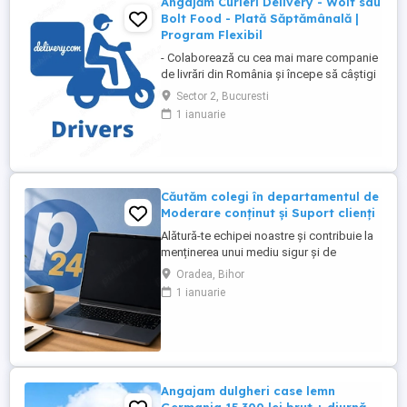
Angajăm Curieri Delivery - Wolt sau
Bolt Food - Plată Săptămânală |
Program Flexibil
- Colaborează cu cea mai mare companie
de livrări din România și începe să câștigi
rapid! - Cerințe: Minim 18 ani Mijloc de
Sector 2, Bucuresti
transport propriu (mașină, scuter,
1 ianuarie
motocicletă sau bicicletă) Telefon mobil
cu acces la internet - Ce oferim: Plată
săptămânală, fără întârzieri Bonusuri
atractive ...
Căutăm colegi în departamentul de
Moderare conținut și Suport clienți
Alătură-te echipei noastre și contribuie la
menținerea unui mediu sigur și de
încredere pe platformele noastre de
Oradea, Bihor
anunțuri din România, Germania și
1 ianuarie
Ungaria. În funcție de experiența și
abilitățile tale, vei avea un rol în moderarea
conținutului postat de utilizatori și sau în
oferirea de suport clienților ...
Angajam dulgheri case lemn