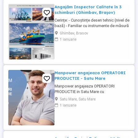
Angajăm Inspector Calitate în 3
schimburi (Ghimbav, Brașov)
Cerințe: - Cunoștințe desen tehnic (nivel de
bază) - Familiar cu instrumente de măsură
și control (ex. șubler) - Limba engleză
Ghimbav, Brasov
(nivel incepator) - Cunoștințe operare PC
1 ianuarie
(email, Excel) - Abilități bune de lucru în
echipă, comunicare și atenție la detalii -
Disponibilitate pentru lucru în 3 schimburi
...
Manpower angajeaza OPERATORI
PRODUCTIE - Satu Mare
Manpower angajeaza OPERATORI
PRODUCTIE in Satu Mare cu
disponibilitate la 3 schimburi.
Satu Mare, Satu Mare
Responsabilitati principale: - asamblarea
1 ianuarie
componentelor electrice si electronice
conform instructiunilor de lucru; -
manipularea si verificarea pieselor inainte
si dupa procesul de productie; - operarea
echipamentelor ...