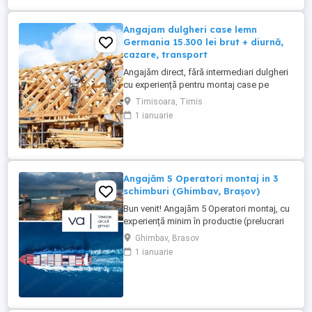
Angajam dulgheri case lemn
Germania 15.300 lei brut + diurnă,
cazare, transport
Angajăm direct, fără intermediari dulgheri
cu experiență pentru montaj case pe
structură de lemn, Germania (Bayern și
Timisoara, Timis
Baden-Württemberg). Salariu 15.300 RON
1 ianuarie
brut pe carte de muncă Plată săptămânală
Diurnă Cazare asigurată Transport
asigurat la schimbul de tură Contract
legal, asigurare Angajare ...
Angajăm 5 Operatori montaj in 3
schimburi (Ghimbav, Brașov)
Bun venit! Angajăm 5 Operatori montaj, cu
experiență minim în productie (prelucrari
prin aschiere). Căutăm persoane serioase,
Ghimbav, Brasov
dornice să învețe și să muncească, se va
1 ianuarie
oferi instruire la locul de muncă. Program:
3 schimburi - schimbul 1: 06.45-14.30 -
schimbul 2: 14.30-22.30 - schimbul 3:
22.30-6:30 ...