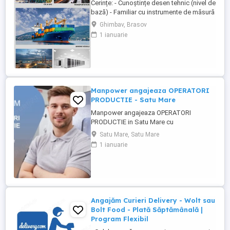
Cerințe: - Cunoștințe desen tehnic (nivel de
bază) - Familiar cu instrumente de măsură
și control (ex. șubler) - Limba engleză
Ghimbav, Brasov
(nivel incepator) - Cunoștințe operare PC
1 ianuarie
(email, Excel) - Abilități bune de lucru în
echipă, comunicare și atenție la detalii -
Disponibilitate pentru lucru în 3 schimburi
...
Manpower angajeaza OPERATORI
PRODUCTIE - Satu Mare
Manpower angajeaza OPERATORI
PRODUCTIE in Satu Mare cu
disponibilitate la 3 schimburi.
Satu Mare, Satu Mare
Responsabilitati principale: - asamblarea
1 ianuarie
componentelor electrice si electronice
conform instructiunilor de lucru; -
manipularea si verificarea pieselor inainte
si dupa procesul de productie; - operarea
echipamentelor ...
Angajăm Curieri Delivery - Wolt sau
Bolt Food - Plată Săptămânală |
Program Flexibil