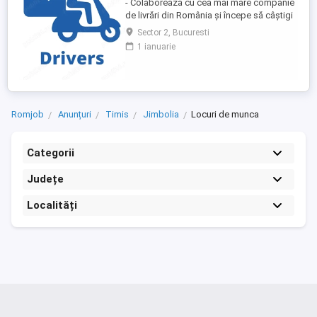
- Colaborează cu cea mai mare companie
de livrări din România și începe să câștigi
rapid! - Cerințe: Minim 18 ani Mijloc de
Sector 2, Bucuresti
transport propriu (mașină, scuter,
1 ianuarie
motocicletă sau bicicletă) Telefon mobil
cu acces la internet - Ce oferim: Plată
săptămânală, fără întârzieri Bonusuri
atractive ...
Romjob
Anunțuri
Timis
Jimbolia
Locuri de munca
Categorii
Județe
Localități