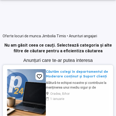
Oferte locuri de munca Jimbolia Timis • Anunturi angajari
Nu am găsit ceea ce cauți.
Selectează categoria și alte
filtre de căutare pentru a eficientiza căutarea
Anunțuri care te-ar putea interesa
Căutăm colegi în departamentul de
Moderare conținut și Suport clienți
Alătură-te echipei noastre și contribuie la
menținerea unui mediu sigur și de
încredere pe platformele noastre de
Oradea, Bihor
anunțuri din România, Germania și
1 ianuarie
Ungaria. În funcție de experiența și
abilitățile tale, vei avea un rol în moderarea
conținutului postat de utilizatori și sau în
oferirea de suport clienților ...