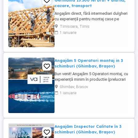
Germania 15.300 lei brut + diurnă,
cazare, transport
Angajăm direct, fără intermediari dulgheri
cu experiență pentru montaj case pe
structură de lemn, Germania (Bayern și
Timisoara, Timis
Baden-Württemberg). Salariu 15.300 RON
1 ianuarie
brut pe carte de muncă Plată săptămânală
Diurnă Cazare asigurată Transport
asigurat la schimbul de tură Contract
legal, asigurare Angajare ...
Angajăm 5 Operatori montaj in 3
schimburi (Ghimbav, Brașov)
Bun venit! Angajăm 5 Operatori montaj, cu
experiență minim în productie (prelucrari
prin aschiere). Căutăm persoane serioase,
Ghimbav, Brasov
dornice să învețe și să muncească, se va
1 ianuarie
oferi instruire la locul de muncă. Program:
3 schimburi - schimbul 1: 06.45-14.30 -
schimbul 2: 14.30-22.30 - schimbul 3:
22.30-6:30 ...
Angajăm Inspector Calitate în 3
schimburi (Ghimbav, Brașov)