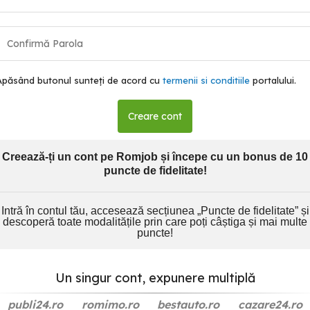
Apăsând butonul sunteți de acord cu
termenii si conditiile
portalului.
Creare cont
Creează-ți un cont pe Romjob și începe cu un bonus de 10
puncte de fidelitate!
Intră în contul tău, accesează secțiunea „Puncte de fidelitate” și
descoperă toate modalitățile prin care poți câștiga și mai multe
puncte!
Un singur cont, expunere multiplă
publi24.ro
romimo.ro
bestauto.ro
cazare24.ro