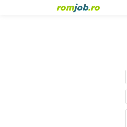
rom
job
.ro