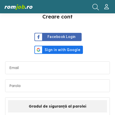
rom
job
.ro
Creare cont
Facebook Login
Gradul de siguranță al parolei