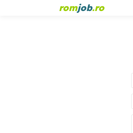
rom
job
.ro