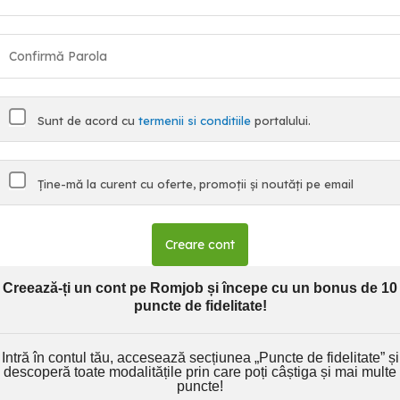
Sunt de acord cu
termenii si conditiile
portalului.
Ține-mă la curent cu oferte, promoții și noutăți pe email
Creare cont
Creează-ți un cont pe Romjob și începe cu un bonus de 10
puncte de fidelitate!
Intră în contul tău, accesează secțiunea „Puncte de fidelitate” și
descoperă toate modalitățile prin care poți câștiga și mai multe
puncte!