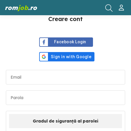
rom
job
.ro
Creare cont
Facebook Login
Gradul de siguranță al parolei