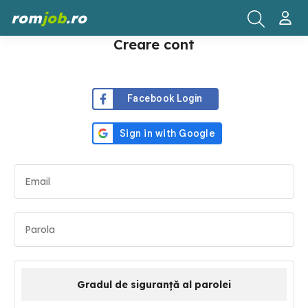
rom
job
.ro
Creare cont
Facebook Login
Gradul de siguranță al parolei