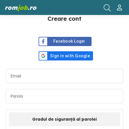
rom
job
.ro
Creare cont
Facebook Login
Gradul de siguranță al parolei