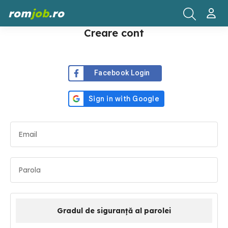
rom
job
.ro
Creare cont
Facebook Login
Gradul de siguranță al parolei