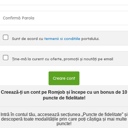
Sunt de acord cu
termenii si conditiile
portalului.
Ține-mă la curent cu oferte, promoții și noutăți pe email
Creare cont
Creează-ți un cont pe Romjob și începe cu un bonus de 10
puncte de fidelitate!
Intră în contul tău, accesează secțiunea „Puncte de fidelitate” și
descoperă toate modalitățile prin care poți câștiga și mai multe
puncte!