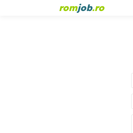
rom
job
.ro