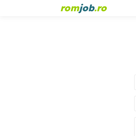
rom
job
.ro