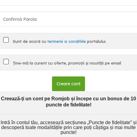
Sunt de acord cu
termenii si conditiile
portalului.
Ține-mă la curent cu oferte, promoții și noutăți pe email
Creare cont
Creează-ți un cont pe Romjob și începe cu un bonus de 10
puncte de fidelitate!
Intră în contul tău, accesează secțiunea „Puncte de fidelitate” și
descoperă toate modalitățile prin care poți câștiga și mai multe
puncte!